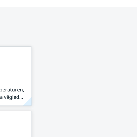
peraturen,
 vägled...