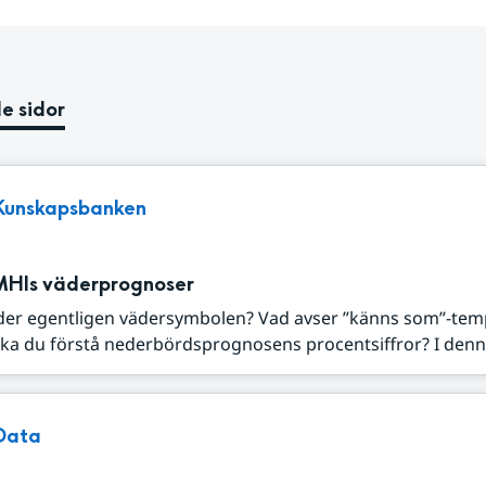
e sidor
Kunskapsbanken
MHIs väderprognoser
der egentligen vädersymbolen? Vad avser ”känns som”-tem
ka du förstå nederbördsprognosens procentsiffror? I denna
Data