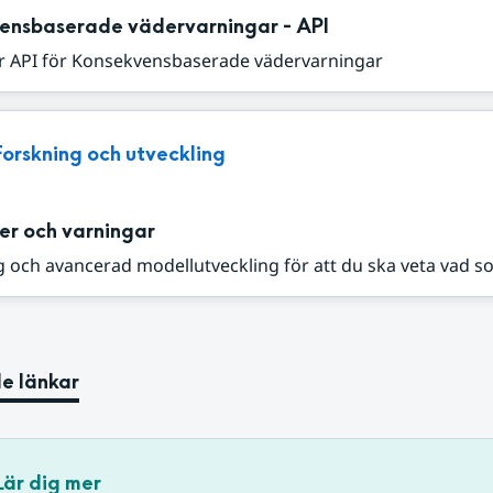
ensbaserade vädervarningar - API
r API för Konsekvensbaserade vädervarningar
Forskning och utveckling
er och varningar
 och avancerad modellutveckling för att du ska veta vad s
e länkar
Lär dig mer