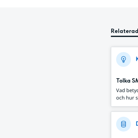
Relaterad
Tolka S
Vad bety
och hur s