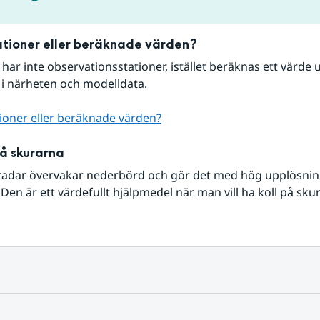
tioner eller beräknade värden?
r har inte observationsstationer, istället beräknas ett värde u
 i närheten och modelldata.
ioner eller beräknade värden?
på skurarna
radar övervakar nederbörd och gör det med hög upplösning 
Den är ett värdefullt hjälpmedel när man vill ha koll på sku