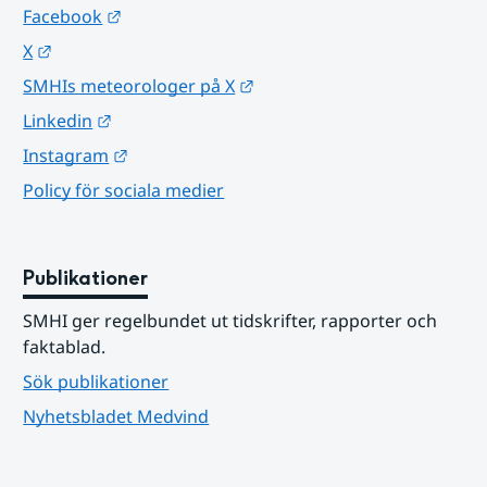
Länk till annan webbplats.
Facebook
Länk till annan webbplats.
X
Länk till annan webbplats.
SMHIs meteorologer på X
Länk till annan webbplats.
Linkedin
Länk till annan webbplats.
Instagram
Policy för sociala medier
Publikationer
SMHI ger regelbundet ut tidskrifter, rapporter och 
faktablad.
Sök publikationer
Nyhetsbladet Medvind