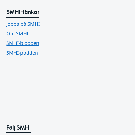
SMHI-länkar
Jobba på SMHI
Om SMHI
SMHI-bloggen
SMHI-podden
Följ SMHI