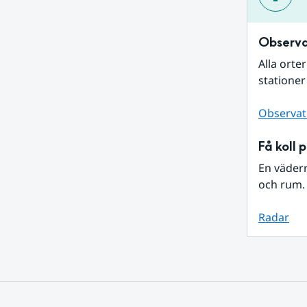
Observa
Alla orte
stationer
Observat
Få koll 
En väder
och rum. 
Radar