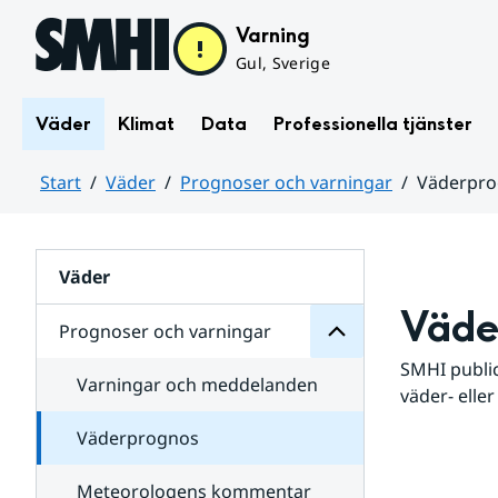
Hoppa till sidans innehåll
Varning
Gul, Sverige
Väder
Klimat
Data
Professionella tjänster
Start
Väder
Prognoser och varningar
Väderpr
varningar
och
Huvudinnehåll
Prognoser
för
Undersidor
Väder
Väde
Prognoser och varningar
SMHI public
Varningar och meddelanden
väder- eller
Väderprognos
Meteorologens kommentar