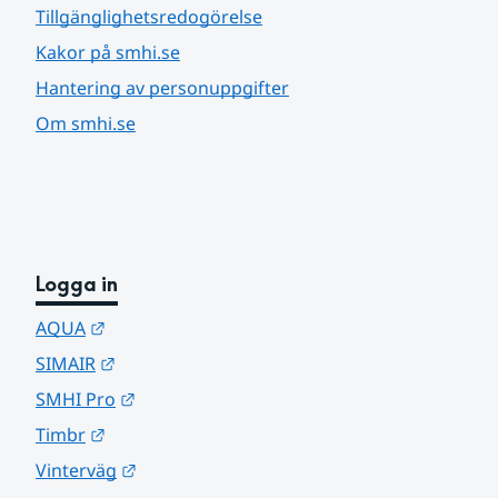
Tillgänglighetsredogörelse
Kakor på smhi.se
Hantering av personuppgifter
Om smhi.se
Logga in
Länk till annan webbplats.
AQUA
Länk till annan webbplats.
SIMAIR
Länk till annan webbplats.
SMHI Pro
Länk till annan webbplats.
Timbr
Länk till annan webbplats.
Vinterväg