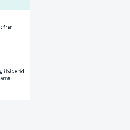
tifrån 
i både tid 
rarna.