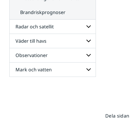
Brandriskprognoser
Radar och satellit
Väder till havs
Undersidor
för
Radar
Observationer
Undersidor
och
för
satellit
Väder
Mark och vatten
Undersidor
till
för
havs
Observationer
Undersidor
för
Mark
och
vatten
Dela sidan