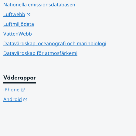
Nationella emissionsdatabasen
Länk till annan webbplats.
Luftwebb
Luftmiljödata
VattenWebb
Datavärdskap, oceanografi och marinbiologi
Datavärdskap för atmosfärkemi
Väderappar
Länk till annan webbplats.
iPhone
Länk till annan webbplats.
Android