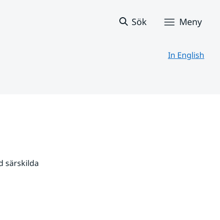
Sök
Meny
In English
 särskilda 