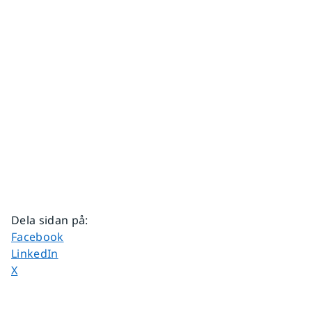
Dela sidan på
:
Dela sidan på
Facebook
Dela sidan på
LinkedIn
Dela sidan på
X