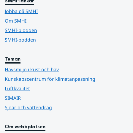
SMHI-länkar
Jobba på SMHI
Om SMHI
SMHI-bloggen
SMHI-podden
Teman
Havsmiljö i kust och hav
Kunskapscentrum för klimatanpassning
Luftkvalitet
SIMAIR
Sjöar och vattendrag
Om webbplatsen