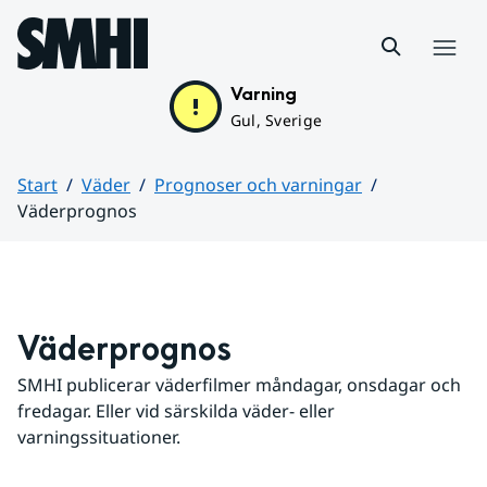
Hoppa till sidans innehåll
Meny
Varning
Gul, Sverige
Start
Väder
Prognoser och varningar
Väderprognos
Huvudinnehåll
Väderprognos
SMHI publicerar väderfilmer måndagar, onsdagar och 
fredagar. Eller vid särskilda väder- eller 
varningssituationer.