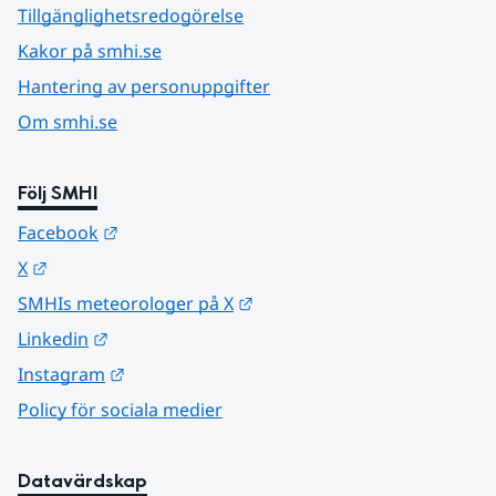
Tillgänglighetsredogörelse
Kakor på smhi.se
Hantering av personuppgifter
Om smhi.se
Följ SMHI
Länk till annan webbplats.
Facebook
Länk till annan webbplats.
X
Länk till annan webbplats.
SMHIs meteorologer på X
Länk till annan webbplats.
Linkedin
Länk till annan webbplats.
Instagram
Policy för sociala medier
Datavärdskap