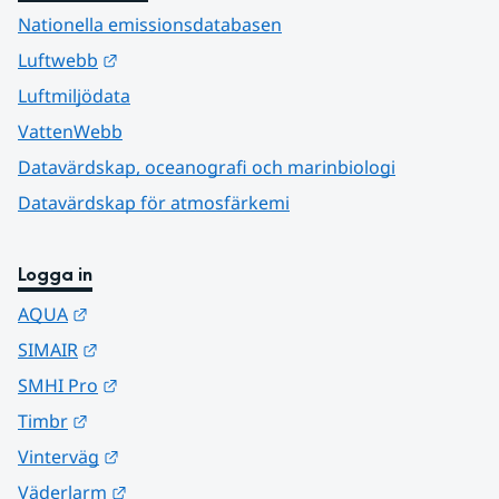
Nationella emissionsdatabasen
Länk till annan webbplats.
Luftwebb
Luftmiljödata
VattenWebb
Datavärdskap, oceanografi och marinbiologi
Datavärdskap för atmosfärkemi
Logga in
Länk till annan webbplats.
AQUA
Länk till annan webbplats.
SIMAIR
Länk till annan webbplats.
SMHI Pro
Länk till annan webbplats.
Timbr
Länk till annan webbplats.
Vinterväg
Länk till annan webbplats.
Väderlarm