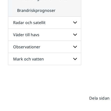
Brandriskprognoser
Radar och satellit
Väder till havs
Undersidor
för
Radar
Observationer
Undersidor
och
för
satellit
Väder
Mark och vatten
Undersidor
till
för
havs
Observationer
Undersidor
för
Mark
och
vatten
Dela sidan