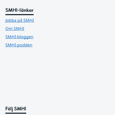
SMHI-länkar
Jobba på SMHI
Om SMHI
SMHI-bloggen
SMHI-podden
Följ SMHI