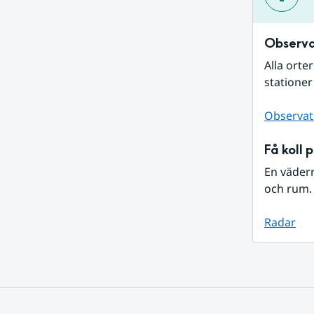
Observa
Alla orte
stationer
Observat
Få koll 
En väder
och rum. 
Radar