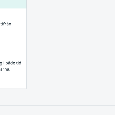
tifrån 
i både tid 
rarna.