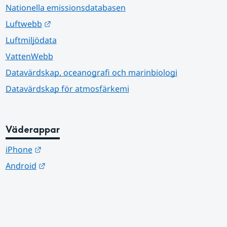
Nationella emissionsdatabasen
Länk till annan webbplats.
Luftwebb
Luftmiljödata
VattenWebb
Datavärdskap, oceanografi och marinbiologi
Datavärdskap för atmosfärkemi
Väderappar
Länk till annan webbplats.
iPhone
Länk till annan webbplats.
Android