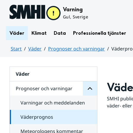
Hoppa till sidans innehåll
Varning
Gul, Sverige
Väder
Klimat
Data
Professionella tjänster
Start
Väder
Prognoser och varningar
Väderpr
varningar
och
Huvudinnehåll
Prognoser
för
Undersidor
Väder
Väde
Prognoser och varningar
SMHI public
Varningar och meddelanden
väder- eller
Väderprognos
Meteorologens kommentar