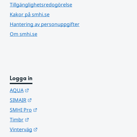
Tillgänglighetsredogörelse
Kakor på smhi.se
Hantering av personuppgifter
Om smhi.se
Logga in
Länk till annan webbplats.
AQUA
Länk till annan webbplats.
SIMAIR
Länk till annan webbplats.
SMHI Pro
Länk till annan webbplats.
Timbr
Länk till annan webbplats.
Vinterväg