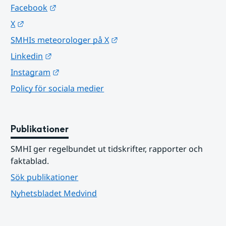
Länk till annan webbplats.
Facebook
Länk till annan webbplats.
X
Länk till annan webbplats.
SMHIs meteorologer på X
Länk till annan webbplats.
Linkedin
Länk till annan webbplats.
Instagram
Policy för sociala medier
Publikationer
SMHI ger regelbundet ut tidskrifter, rapporter och 
faktablad.
Sök publikationer
Nyhetsbladet Medvind