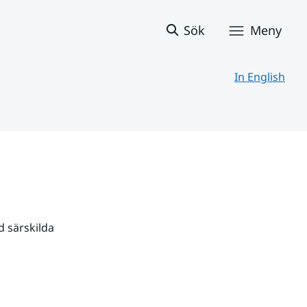
Sök
Meny
In English
 särskilda 