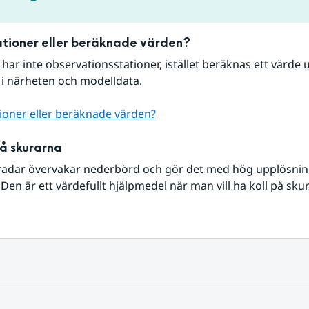
tioner eller beräknade värden?
r har inte observationsstationer, istället beräknas ett värde u
 i närheten och modelldata.
ioner eller beräknade värden?
på skurarna
radar övervakar nederbörd och gör det med hög upplösning 
Den är ett värdefullt hjälpmedel när man vill ha koll på sku