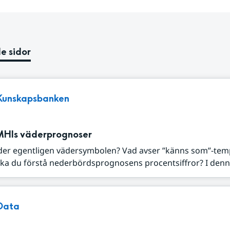
e sidor
Kunskapsbanken
MHIs väderprognoser
der egentligen vädersymbolen? Vad avser ”känns som”-tem
ka du förstå nederbördsprognosens procentsiffror? I denna
Data