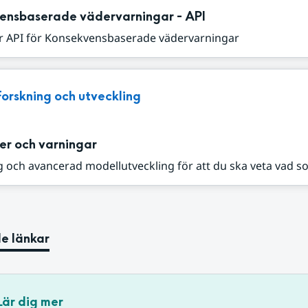
ensbaserade vädervarningar - API
r API för Konsekvensbaserade vädervarningar
Forskning och utveckling
er och varningar
 och avancerad modellutveckling för att du ska veta vad s
e länkar
Lär dig mer