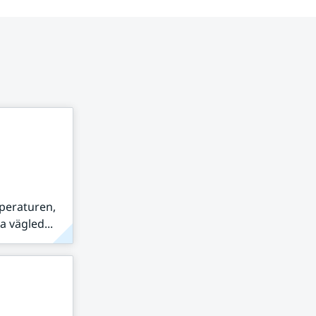
peraturen,
 vägled...