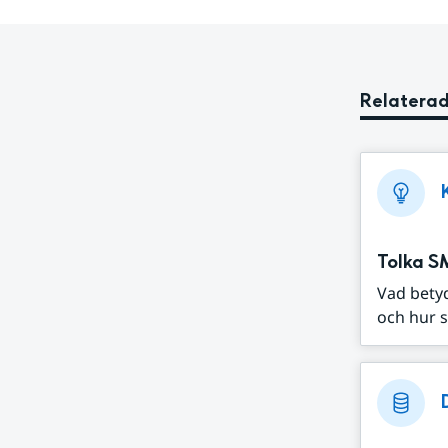
Relaterad
Tolka S
Vad bety
och hur s