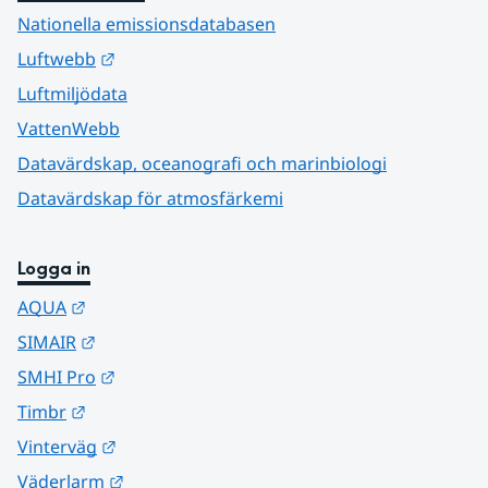
Nationella emissionsdatabasen
Länk till annan webbplats.
Luftwebb
Luftmiljödata
VattenWebb
Datavärdskap, oceanografi och marinbiologi
Datavärdskap för atmosfärkemi
Logga in
Länk till annan webbplats.
AQUA
Länk till annan webbplats.
SIMAIR
Länk till annan webbplats.
SMHI Pro
Länk till annan webbplats.
Timbr
Länk till annan webbplats.
Vinterväg
Länk till annan webbplats.
Väderlarm