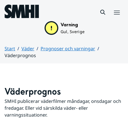
Hoppa till sidans innehåll
Meny
Varning
Gul, Sverige
Start
Väder
Prognoser och varningar
Väderprognos
Huvudinnehåll
Väderprognos
SMHI publicerar väderfilmer måndagar, onsdagar och 
fredagar. Eller vid särskilda väder- eller 
varningssituationer.