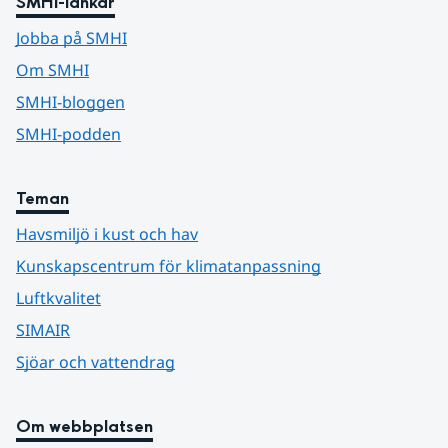
SMHI-länkar
Jobba på SMHI
Om SMHI
SMHI-bloggen
SMHI-podden
Teman
Havsmiljö i kust och hav
Kunskapscentrum för klimatanpassning
Luftkvalitet
SIMAIR
Sjöar och vattendrag
Om webbplatsen