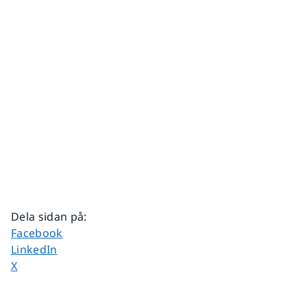
Dela sidan på
:
Dela sidan på
Facebook
Dela sidan på
LinkedIn
Dela sidan på
X