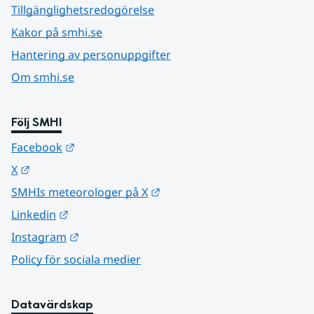
Tillgänglighetsredogörelse
Kakor på smhi.se
Hantering av personuppgifter
Om smhi.se
Följ SMHI
Länk till annan webbplats.
Facebook
Länk till annan webbplats.
X
Länk till annan webbplats.
SMHIs meteorologer på X
Länk till annan webbplats.
Linkedin
Länk till annan webbplats.
Instagram
Policy för sociala medier
Datavärdskap