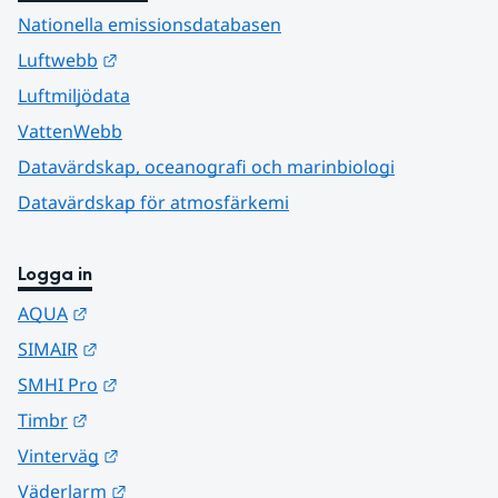
Nationella emissionsdatabasen
Länk till annan webbplats.
Luftwebb
Luftmiljödata
VattenWebb
Datavärdskap, oceanografi och marinbiologi
Datavärdskap för atmosfärkemi
Logga in
Länk till annan webbplats.
AQUA
Länk till annan webbplats.
SIMAIR
Länk till annan webbplats.
SMHI Pro
Länk till annan webbplats.
Timbr
Länk till annan webbplats.
Vinterväg
Länk till annan webbplats.
Väderlarm