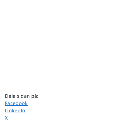
Dela sidan på
:
Dela sidan på
Facebook
Dela sidan på
LinkedIn
Dela sidan på
X