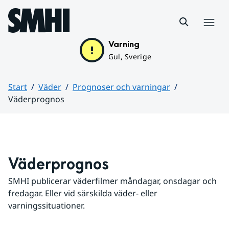
Hoppa till sidans innehåll
Meny
Varning
Gul, Sverige
Start
Väder
Prognoser och varningar
Väderprognos
Huvudinnehåll
Väderprognos
SMHI publicerar väderfilmer måndagar, onsdagar och 
fredagar. Eller vid särskilda väder- eller 
varningssituationer.