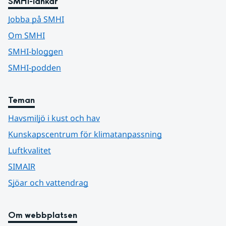
SMHI-länkar
Jobba på SMHI
Om SMHI
SMHI-bloggen
SMHI-podden
Teman
Havsmiljö i kust och hav
Kunskapscentrum för klimatanpassning
Luftkvalitet
SIMAIR
Sjöar och vattendrag
Om webbplatsen