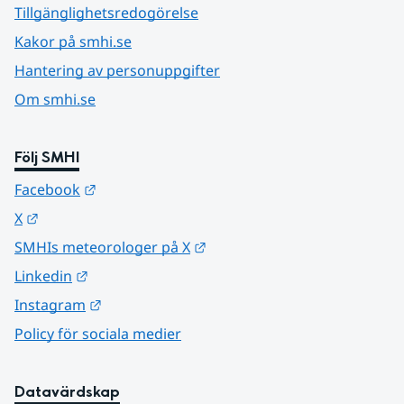
Tillgänglighetsredogörelse
Kakor på smhi.se
Hantering av personuppgifter
Om smhi.se
Följ SMHI
Länk till annan webbplats.
Facebook
Länk till annan webbplats.
X
Länk till annan webbplats.
SMHIs meteorologer på X
Länk till annan webbplats.
Linkedin
Länk till annan webbplats.
Instagram
Policy för sociala medier
Datavärdskap