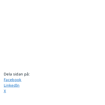
Dela sidan på
:
Dela sidan på
Facebook
Dela sidan på
LinkedIn
Dela sidan på
X