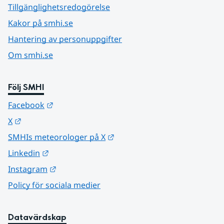
Tillgänglighetsredogörelse
Kakor på smhi.se
Hantering av personuppgifter
Om smhi.se
Följ SMHI
Länk till annan webbplats.
Facebook
Länk till annan webbplats.
X
Länk till annan webbplats.
SMHIs meteorologer på X
Länk till annan webbplats.
Linkedin
Länk till annan webbplats.
Instagram
Policy för sociala medier
Datavärdskap