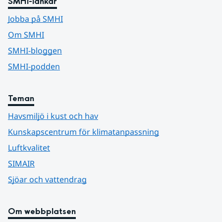
SMHI-länkar
Jobba på SMHI
Om SMHI
SMHI-bloggen
SMHI-podden
Teman
Havsmiljö i kust och hav
Kunskapscentrum för klimatanpassning
Luftkvalitet
SIMAIR
Sjöar och vattendrag
Om webbplatsen