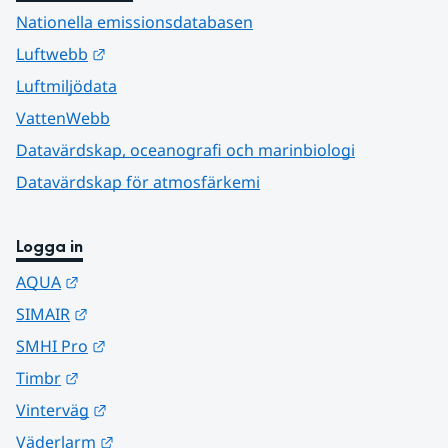
Nationella emissionsdatabasen
Länk till annan webbplats.
Luftwebb
Luftmiljödata
VattenWebb
Datavärdskap, oceanografi och marinbiologi
Datavärdskap för atmosfärkemi
Logga in
Länk till annan webbplats.
AQUA
Länk till annan webbplats.
SIMAIR
Länk till annan webbplats.
SMHI Pro
Länk till annan webbplats.
Timbr
Länk till annan webbplats.
Vinterväg
Länk till annan webbplats.
Väderlarm