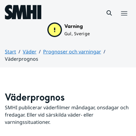
Hoppa till sidans innehåll
Meny
Varning
Gul, Sverige
Start
Väder
Prognoser och varningar
Väderprognos
Huvudinnehåll
Väderprognos
SMHI publicerar väderfilmer måndagar, onsdagar och 
fredagar. Eller vid särskilda väder- eller 
varningssituationer.