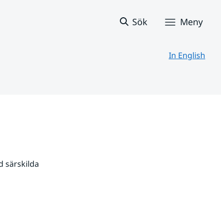
Sök
Meny
In English
 särskilda 