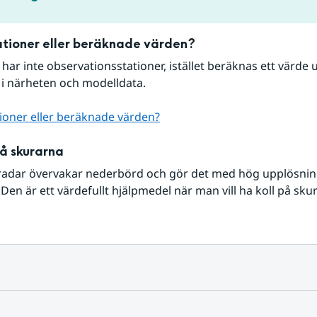
tioner eller beräknade värden?
r har inte observationsstationer, istället beräknas ett värde u
 i närheten och modelldata.
ioner eller beräknade värden?
på skurarna
radar övervakar nederbörd och gör det med hög upplösning 
Den är ett värdefullt hjälpmedel när man vill ha koll på sku