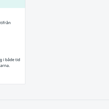
tifrån 
i både tid 
rarna.