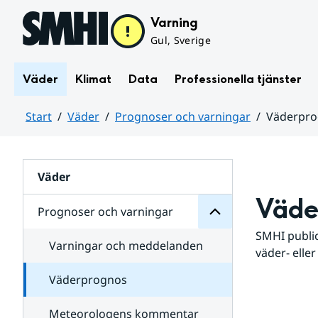
Hoppa till sidans innehåll
Varning
Gul, Sverige
Väder
Klimat
Data
Professionella tjänster
Start
Väder
Prognoser och varningar
Väderpr
varningar
och
Huvudinnehåll
Prognoser
för
Undersidor
Väder
Väde
Prognoser och varningar
SMHI public
Varningar och meddelanden
väder- eller
Väderprognos
Meteorologens kommentar