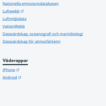
Nationella emissionsdatabasen
Länk till annan webbplats.
Luftwebb
Luftmiljödata
VattenWebb
Datavärdskap, oceanografi och marinbiologi
Datavärdskap för atmosfärkemi
Väderappar
Länk till annan webbplats.
iPhone
Länk till annan webbplats.
Android