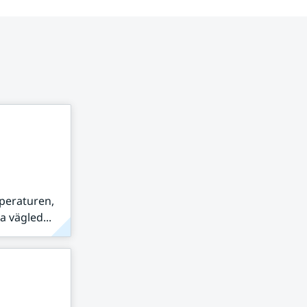
peraturen,
 vägled...