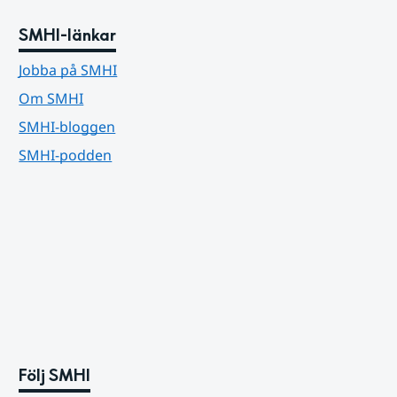
SMHI-länkar
Jobba på SMHI
Om SMHI
SMHI-bloggen
SMHI-podden
Följ SMHI