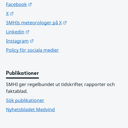
Länk till annan webbplats.
Facebook
Länk till annan webbplats.
X
Länk till annan webbplats.
SMHIs meteorologer på X
Länk till annan webbplats.
Linkedin
Länk till annan webbplats.
Instagram
Policy för sociala medier
Publikationer
SMHI ger regelbundet ut tidskrifter, rapporter och 
faktablad.
Sök publikationer
Nyhetsbladet Medvind