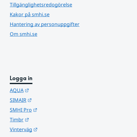
Tillgänglighetsredogörelse
Kakor på smhi.se
Hantering av personuppgifter
Om smhi.se
Logga in
Länk till annan webbplats.
AQUA
Länk till annan webbplats.
SIMAIR
Länk till annan webbplats.
SMHI Pro
Länk till annan webbplats.
Timbr
Länk till annan webbplats.
Vinterväg