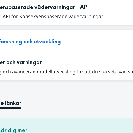
ensbaserade vädervarningar - API
r API för Konsekvensbaserade vädervarningar
Forskning och utveckling
er och varningar
 och avancerad modellutveckling för att du ska veta vad s
e länkar
Lär dig mer