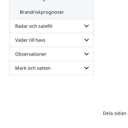
Brandriskprognoser
Radar och satellit
Väder till havs
Undersidor
för
Radar
Observationer
Undersidor
och
för
satellit
Väder
Mark och vatten
Undersidor
till
för
havs
Observationer
Undersidor
för
Mark
och
vatten
Dela sidan