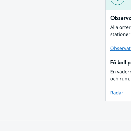
Observa
Alla orte
stationer
Observat
Få koll 
En väder
och rum. 
Radar