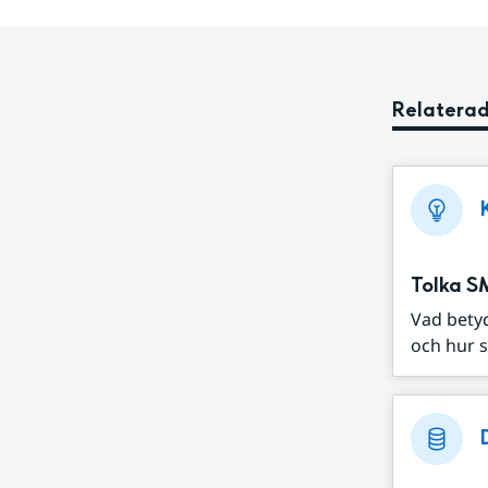
Relaterad
Tolka S
Vad bety
och hur s