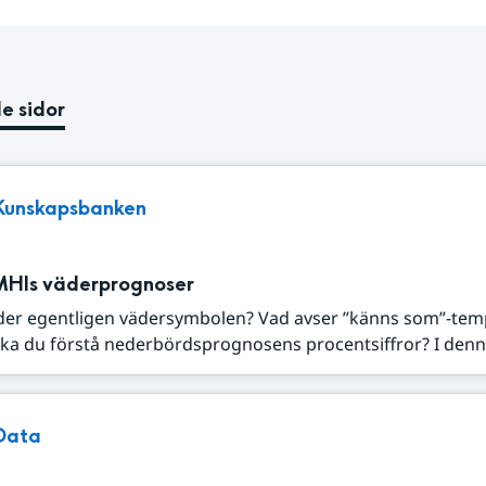
e sidor
Kunskapsbanken
MHIs väderprognoser
der egentligen vädersymbolen? Vad avser ”känns som”-tem
ka du förstå nederbördsprognosens procentsiffror? I denna
Data