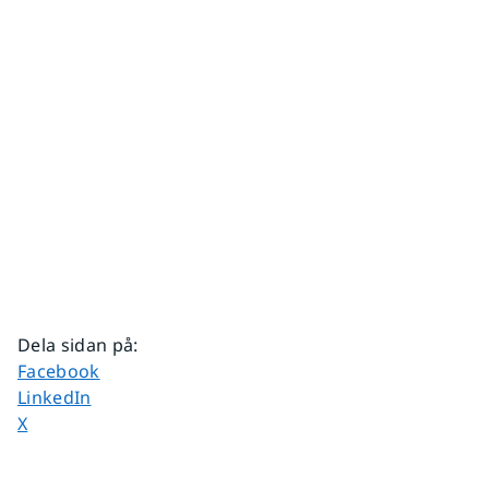
Dela sidan på
:
Dela sidan på
Facebook
Dela sidan på
LinkedIn
Dela sidan på
X