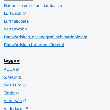
Nationella emissionsdatabasen
Länk till annan webbplats.
Luftwebb
Luftmiljödata
VattenWebb
Datavärdskap, oceanografi och marinbiologi
Datavärdskap för atmosfärkemi
Logga in
Länk till annan webbplats.
AQUA
Länk till annan webbplats.
SIMAIR
Länk till annan webbplats.
SMHI Pro
Länk till annan webbplats.
Timbr
Länk till annan webbplats.
Vinterväg
Länk till annan webbplats.
Väderlarm