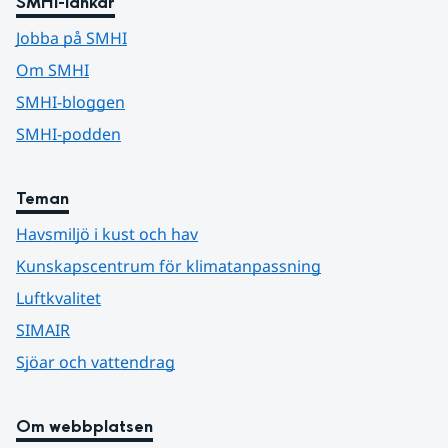
SMHI-länkar
Jobba på SMHI
Om SMHI
SMHI-bloggen
SMHI-podden
Teman
Havsmiljö i kust och hav
Kunskapscentrum för klimatanpassning
Luftkvalitet
SIMAIR
Sjöar och vattendrag
Om webbplatsen