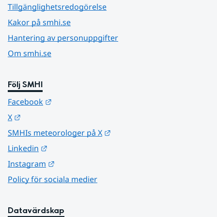
Tillgänglighetsredogörelse
Kakor på smhi.se
Hantering av personuppgifter
Om smhi.se
Följ SMHI
Länk till annan webbplats.
Facebook
Länk till annan webbplats.
X
Länk till annan webbplats.
SMHIs meteorologer på X
Länk till annan webbplats.
Linkedin
Länk till annan webbplats.
Instagram
Policy för sociala medier
Datavärdskap