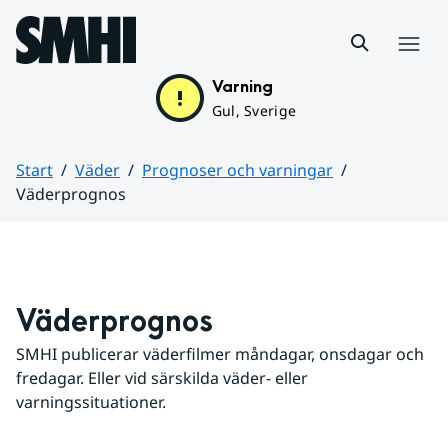
Hoppa till sidans innehåll
Meny
Varning
Gul, Sverige
Start
Väder
Prognoser och varningar
Väderprognos
Huvudinnehåll
Väderprognos
SMHI publicerar väderfilmer måndagar, onsdagar och 
fredagar. Eller vid särskilda väder- eller 
varningssituationer.