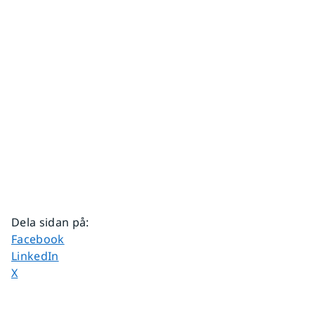
Dela sidan på
:
Dela sidan på
Facebook
Dela sidan på
LinkedIn
Dela sidan på
X