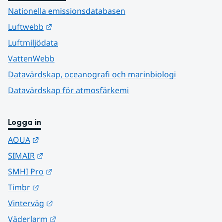
Nationella emissionsdatabasen
Länk till annan webbplats.
Luftwebb
Luftmiljödata
VattenWebb
Datavärdskap, oceanografi och marinbiologi
Datavärdskap för atmosfärkemi
Logga in
Länk till annan webbplats.
AQUA
Länk till annan webbplats.
SIMAIR
Länk till annan webbplats.
SMHI Pro
Länk till annan webbplats.
Timbr
Länk till annan webbplats.
Vinterväg
Länk till annan webbplats.
Väderlarm