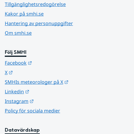
Tillgänglighetsredogörelse
Kakor på smhi.se
Hantering av personuppgifter
Om smhi.se
Följ SMHI
Länk till annan webbplats.
Facebook
Länk till annan webbplats.
X
Länk till annan webbplats.
SMHIs meteorologer på X
Länk till annan webbplats.
Linkedin
Länk till annan webbplats.
Instagram
Policy för sociala medier
Datavärdskap