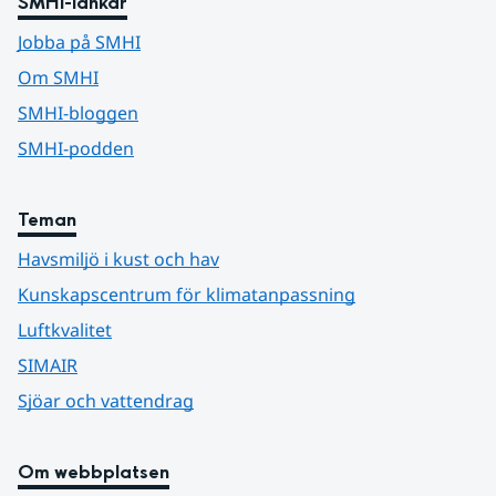
SMHI-länkar
Jobba på SMHI
Om SMHI
SMHI-bloggen
SMHI-podden
Teman
Havsmiljö i kust och hav
Kunskapscentrum för klimatanpassning
Luftkvalitet
SIMAIR
Sjöar och vattendrag
Om webbplatsen