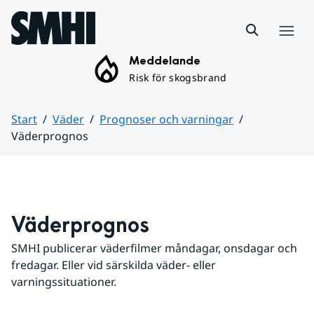
Hoppa till sidans innehåll
Meny
Meddelande
Risk för skogsbrand
Start
Väder
Prognoser och varningar
Väderprognos
Huvudinnehåll
Väderprognos
SMHI publicerar väderfilmer måndagar, onsdagar och 
fredagar. Eller vid särskilda väder- eller 
varningssituationer.