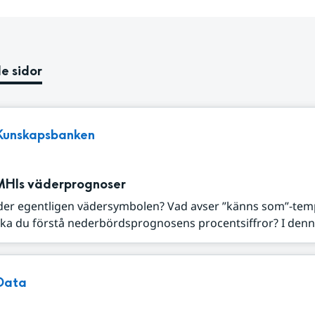
e sidor
Kunskapsbanken
MHIs väderprognoser
der egentligen vädersymbolen? Vad avser ”känns som”-tem
ka du förstå nederbördsprognosens procentsiffror? I denna
Data