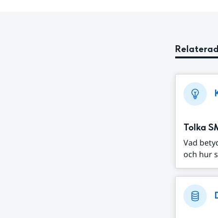
Relaterad
Tolka S
Vad bety
och hur s