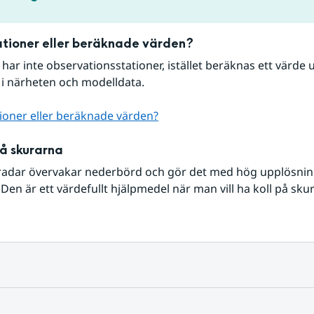
tioner eller beräknade värden?
r har inte observationsstationer, istället beräknas ett värde u
 i närheten och modelldata.
ioner eller beräknade värden?
på skurarna
radar övervakar nederbörd och gör det med hög upplösning 
Den är ett värdefullt hjälpmedel när man vill ha koll på sku