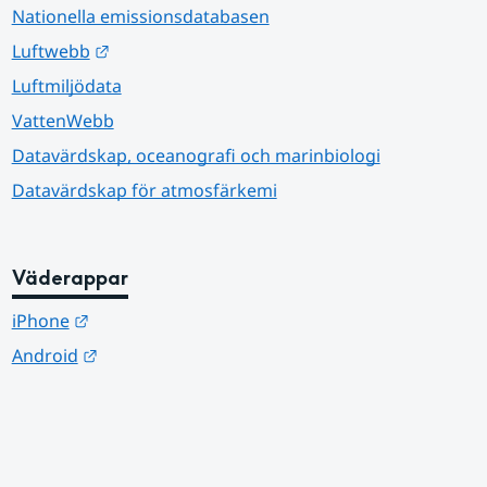
Nationella emissionsdatabasen
Länk till annan webbplats.
Luftwebb
Luftmiljödata
VattenWebb
Datavärdskap, oceanografi och marinbiologi
Datavärdskap för atmosfärkemi
Väderappar
Länk till annan webbplats.
iPhone
Länk till annan webbplats.
Android