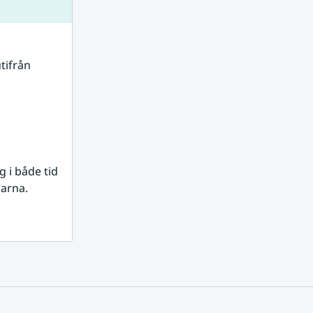
tifrån 
i både tid 
rarna.