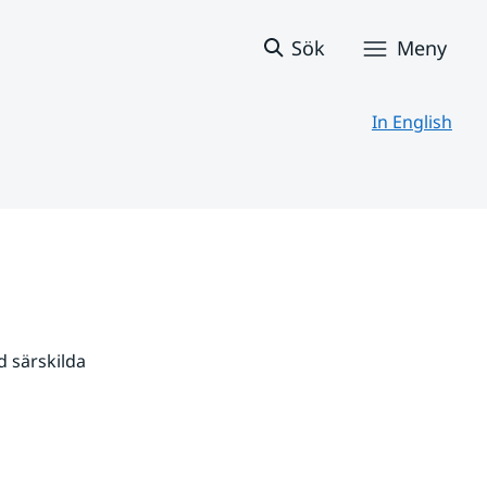
Sök
Meny
In English
 särskilda 