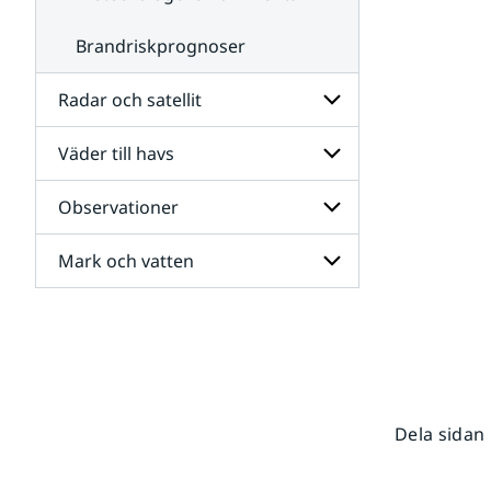
Brandriskprognoser
Radar och satellit
Väder till havs
Undersidor
för
Radar
Observationer
Undersidor
och
för
satellit
Väder
Mark och vatten
Undersidor
till
för
havs
Observationer
Undersidor
för
Mark
och
vatten
Dela sidan