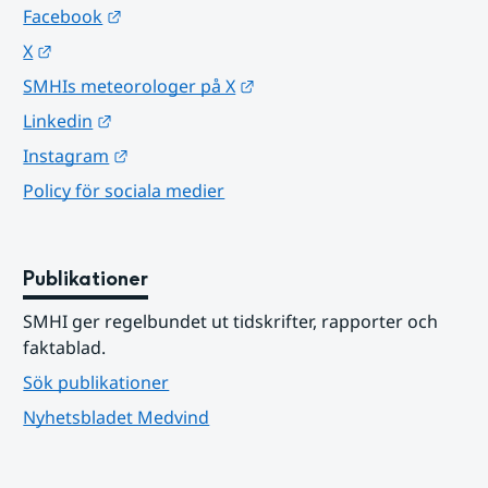
Länk till annan webbplats.
Facebook
Länk till annan webbplats.
X
Länk till annan webbplats.
SMHIs meteorologer på X
Länk till annan webbplats.
Linkedin
Länk till annan webbplats.
Instagram
Policy för sociala medier
Publikationer
SMHI ger regelbundet ut tidskrifter, rapporter och 
faktablad.
Sök publikationer
Nyhetsbladet Medvind