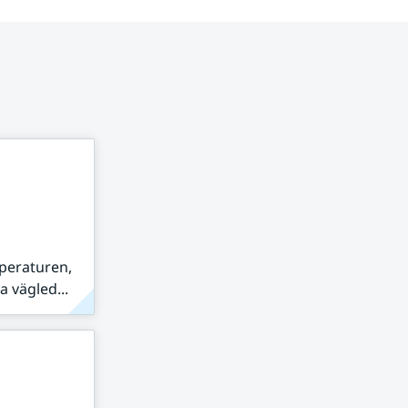
peraturen,
 vägled...