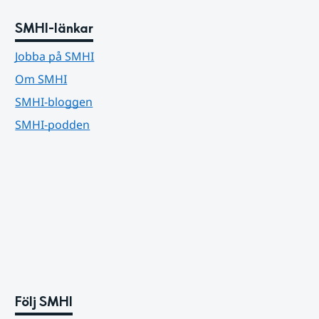
SMHI-länkar
Jobba på SMHI
Om SMHI
SMHI-bloggen
SMHI-podden
Följ SMHI