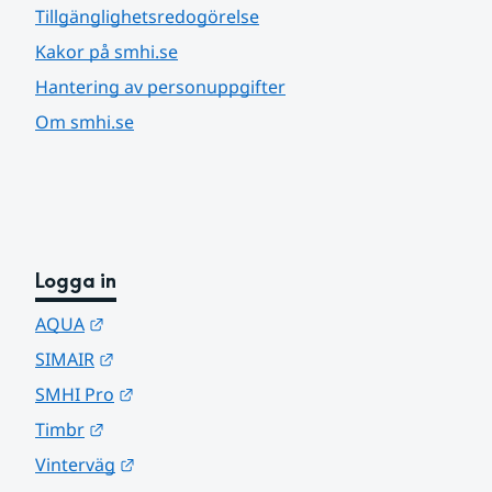
Tillgänglighetsredogörelse
Kakor på smhi.se
Hantering av personuppgifter
Om smhi.se
Logga in
Länk till annan webbplats.
AQUA
Länk till annan webbplats.
SIMAIR
Länk till annan webbplats.
SMHI Pro
Länk till annan webbplats.
Timbr
Länk till annan webbplats.
Vinterväg