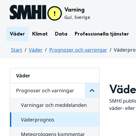
Hoppa till sidans innehåll
Varning
Gul, Sverige
Väder
Klimat
Data
Professionella tjänster
Start
Väder
Prognoser och varningar
Väderpr
varningar
och
Huvudinnehåll
Prognoser
för
Undersidor
Väder
Väde
Prognoser och varningar
SMHI public
Varningar och meddelanden
väder- eller
Väderprognos
Meteorologens kommentar