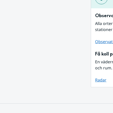
Observa
Alla orte
stationer
Observat
Få koll 
En väder
och rum. 
Radar