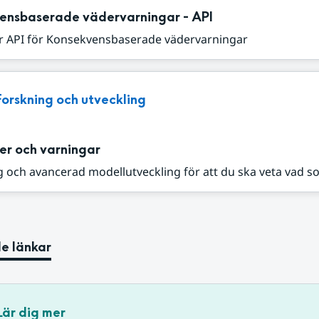
ensbaserade vädervarningar - API
r API för Konsekvensbaserade vädervarningar
Forskning och utveckling
er och varningar
 och avancerad modellutveckling för att du ska veta vad s
e länkar
Lär dig mer