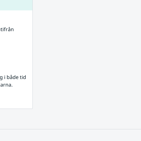
tifrån 
i både tid 
rarna.