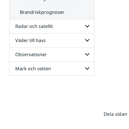
Brandriskprognoser
Radar och satellit
Väder till havs
Undersidor
för
Radar
Observationer
Undersidor
och
för
satellit
Väder
Mark och vatten
Undersidor
till
för
havs
Observationer
Undersidor
för
Mark
och
vatten
Dela sidan