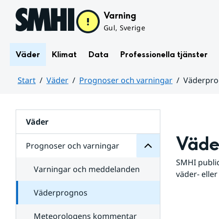
Hoppa till sidans innehåll
Varning
Gul, Sverige
Väder
Klimat
Data
Professionella tjänster
Start
Väder
Prognoser och varningar
Väderpr
varningar
och
Huvudinnehåll
Prognoser
för
Undersidor
Väder
Väde
Prognoser och varningar
SMHI public
Varningar och meddelanden
väder- eller
Väderprognos
Meteorologens kommentar