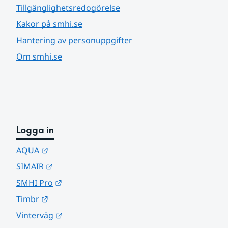
Tillgänglighetsredogörelse
Kakor på smhi.se
Hantering av personuppgifter
Om smhi.se
Logga in
Länk till annan webbplats.
AQUA
Länk till annan webbplats.
SIMAIR
Länk till annan webbplats.
SMHI Pro
Länk till annan webbplats.
Timbr
Länk till annan webbplats.
Vinterväg