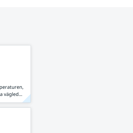
peraturen,
 vägled...