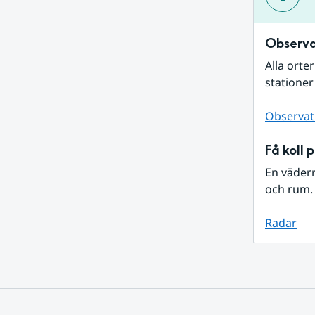
Observa
Alla orte
stationer
Observat
Få koll 
En väder
och rum. 
Radar