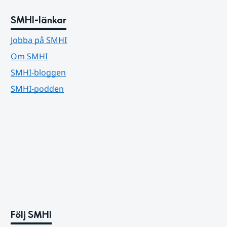
SMHI-länkar
Jobba på SMHI
Om SMHI
SMHI-bloggen
SMHI-podden
Följ SMHI