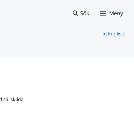
Sök
Meny
In English
 särskilda 