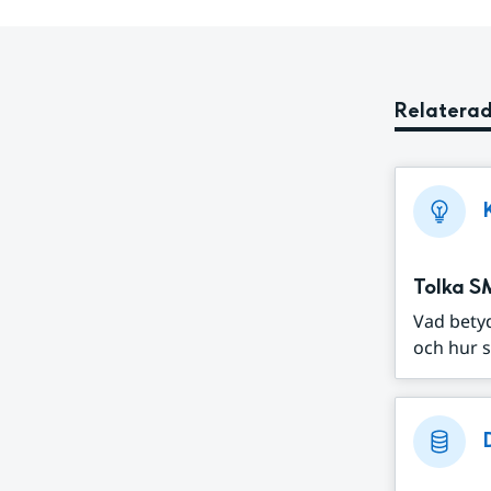
Relaterad
Tolka S
Vad bety
och hur s