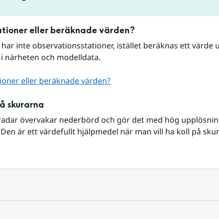
tioner eller beräknade värden?
r har inte observationsstationer, istället beräknas ett värde u
 i närheten och modelldata.
ioner eller beräknade värden?
på skurarna
radar övervakar nederbörd och gör det med hög upplösning 
Den är ett värdefullt hjälpmedel när man vill ha koll på sku