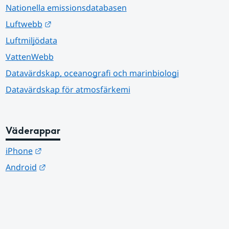
Nationella emissionsdatabasen
Länk till annan webbplats.
Luftwebb
Luftmiljödata
VattenWebb
Datavärdskap, oceanografi och marinbiologi
Datavärdskap för atmosfärkemi
Väderappar
Länk till annan webbplats.
iPhone
Länk till annan webbplats.
Android