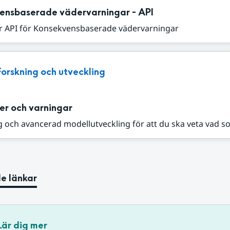
ensbaserade vädervarningar - API
r API för Konsekvensbaserade vädervarningar
Forskning och utveckling
er och varningar
 och avancerad modellutveckling för att du ska veta vad s
e länkar
Lär dig mer