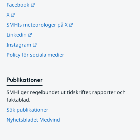
Länk till annan webbplats.
Facebook
Länk till annan webbplats.
X
Länk till annan webbplats.
SMHIs meteorologer på X
Länk till annan webbplats.
Linkedin
Länk till annan webbplats.
Instagram
Policy för sociala medier
Publikationer
SMHI ger regelbundet ut tidskrifter, rapporter och 
faktablad.
Sök publikationer
Nyhetsbladet Medvind