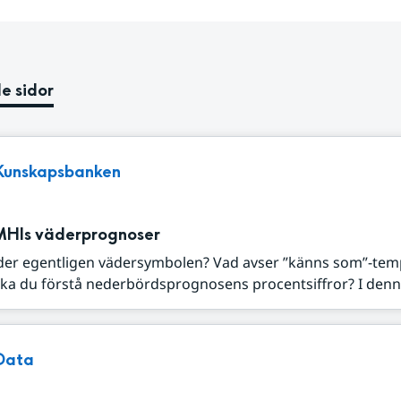
e sidor
Kunskapsbanken
MHIs väderprognoser
der egentligen vädersymbolen? Vad avser ”känns som”-tem
ka du förstå nederbördsprognosens procentsiffror? I denna
Data