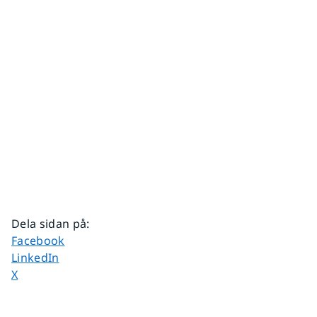
Dela sidan på
:
Dela sidan på
Facebook
Dela sidan på
LinkedIn
Dela sidan på
X