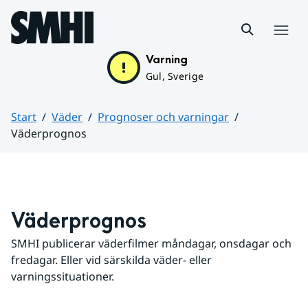
Hoppa till sidans innehåll
Meny
Varning
Gul, Sverige
Start
Väder
Prognoser och varningar
Väderprognos
Huvudinnehåll
Väderprognos
SMHI publicerar väderfilmer måndagar, onsdagar och 
fredagar. Eller vid särskilda väder- eller 
varningssituationer.