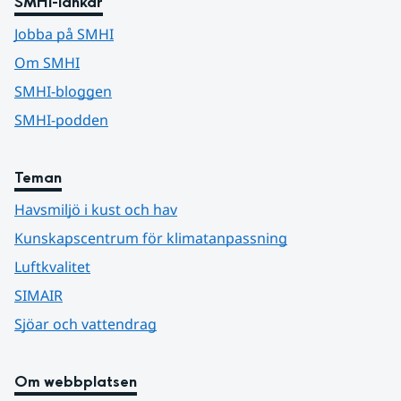
SMHI-länkar
Jobba på SMHI
Om SMHI
SMHI-bloggen
SMHI-podden
Teman
Havsmiljö i kust och hav
Kunskapscentrum för klimatanpassning
Luftkvalitet
SIMAIR
Sjöar och vattendrag
Om webbplatsen