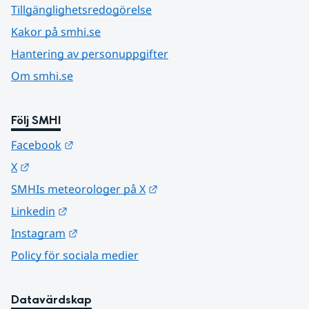
Tillgänglighetsredogörelse
Kakor på smhi.se
Hantering av personuppgifter
Om smhi.se
Följ SMHI
Länk till annan webbplats.
Facebook
Länk till annan webbplats.
X
Länk till annan webbplats.
SMHIs meteorologer på X
Länk till annan webbplats.
Linkedin
Länk till annan webbplats.
Instagram
Policy för sociala medier
Datavärdskap