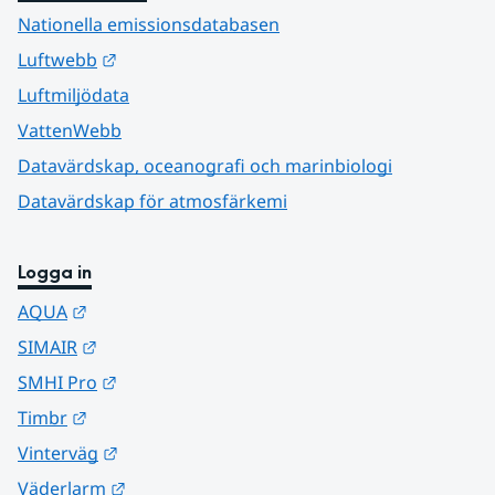
Nationella emissionsdatabasen
Länk till annan webbplats.
Luftwebb
Luftmiljödata
VattenWebb
Datavärdskap, oceanografi och marinbiologi
Datavärdskap för atmosfärkemi
Logga in
Länk till annan webbplats.
AQUA
Länk till annan webbplats.
SIMAIR
Länk till annan webbplats.
SMHI Pro
Länk till annan webbplats.
Timbr
Länk till annan webbplats.
Vinterväg
Länk till annan webbplats.
Väderlarm