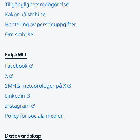
Tillgänglighetsredogörelse
Kakor på smhi.se
Hantering av personuppgifter
Om smhi.se
Följ SMHI
Länk till annan webbplats.
Facebook
Länk till annan webbplats.
X
Länk till annan webbplats.
SMHIs meteorologer på X
Länk till annan webbplats.
Linkedin
Länk till annan webbplats.
Instagram
Policy för sociala medier
Datavärdskap