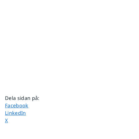
Dela sidan på
:
Dela sidan på
Facebook
Dela sidan på
LinkedIn
Dela sidan på
X