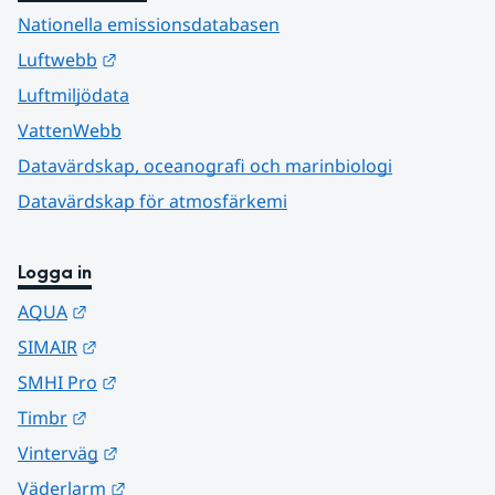
Nationella emissionsdatabasen
Länk till annan webbplats.
Luftwebb
Luftmiljödata
VattenWebb
Datavärdskap, oceanografi och marinbiologi
Datavärdskap för atmosfärkemi
Logga in
Länk till annan webbplats.
AQUA
Länk till annan webbplats.
SIMAIR
Länk till annan webbplats.
SMHI Pro
Länk till annan webbplats.
Timbr
Länk till annan webbplats.
Vinterväg
Länk till annan webbplats.
Väderlarm