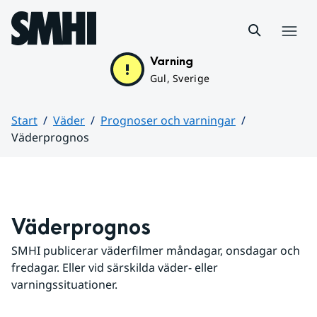
Hoppa till sidans innehåll
Meny
Varning
Gul, Sverige
Start
Väder
Prognoser och varningar
Väderprognos
Huvudinnehåll
Väderprognos
SMHI publicerar väderfilmer måndagar, onsdagar och 
fredagar. Eller vid särskilda väder- eller 
varningssituationer.