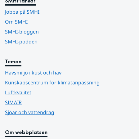
SMHI-länkar
Jobba på SMHI
Om SMHI
SMHI-bloggen
SMHI-podden
Teman
Havsmiljö i kust och hav
Kunskapscentrum för klimatanpassning
Luftkvalitet
SIMAIR
Sjöar och vattendrag
Om webbplatsen