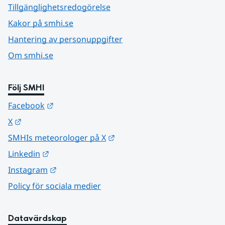
Tillgänglighetsredogörelse
Kakor på smhi.se
Hantering av personuppgifter
Om smhi.se
Följ SMHI
Länk till annan webbplats.
Facebook
Länk till annan webbplats.
X
Länk till annan webbplats.
SMHIs meteorologer på X
Länk till annan webbplats.
Linkedin
Länk till annan webbplats.
Instagram
Policy för sociala medier
Datavärdskap