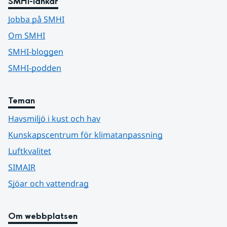
SMHI-länkar
Jobba på SMHI
Om SMHI
SMHI-bloggen
SMHI-podden
Teman
Havsmiljö i kust och hav
Kunskapscentrum för klimatanpassning
Luftkvalitet
SIMAIR
Sjöar och vattendrag
Om webbplatsen