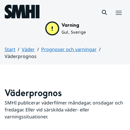
Hoppa till sidans innehåll
Meny
Varning
Gul, Sverige
Start
Väder
Prognoser och varningar
Väderprognos
Huvudinnehåll
Väderprognos
SMHI publicerar väderfilmer måndagar, onsdagar och 
fredagar. Eller vid särskilda väder- eller 
varningssituationer.