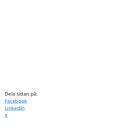
Dela sidan på
:
Dela sidan på
Facebook
Dela sidan på
LinkedIn
Dela sidan på
X