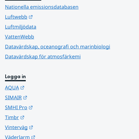
Nationella emissionsdatabasen
Länk till annan webbplats.
Luftwebb
Luftmiljödata
VattenWebb
Datavärdskap, oceanografi och marinbiologi
Datavärdskap för atmosfärkemi
Logga in
Länk till annan webbplats.
AQUA
Länk till annan webbplats.
SIMAIR
Länk till annan webbplats.
SMHI Pro
Länk till annan webbplats.
Timbr
Länk till annan webbplats.
Vinterväg
Länk till annan webbplats.
Väderlarm