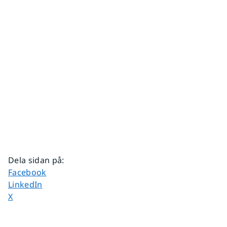
Dela sidan på
:
Dela sidan på
Facebook
Dela sidan på
LinkedIn
Dela sidan på
X