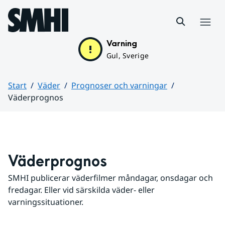
Hoppa till sidans innehåll
Meny
Varning
Gul, Sverige
Start
Väder
Prognoser och varningar
Väderprognos
Huvudinnehåll
Väderprognos
SMHI publicerar väderfilmer måndagar, onsdagar och 
fredagar. Eller vid särskilda väder- eller 
varningssituationer.