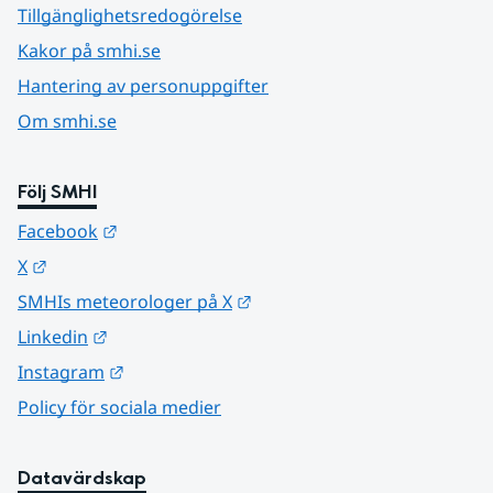
Tillgänglighetsredogörelse
Kakor på smhi.se
Hantering av personuppgifter
Om smhi.se
Följ SMHI
Länk till annan webbplats.
Facebook
Länk till annan webbplats.
X
Länk till annan webbplats.
SMHIs meteorologer på X
Länk till annan webbplats.
Linkedin
Länk till annan webbplats.
Instagram
Policy för sociala medier
Datavärdskap