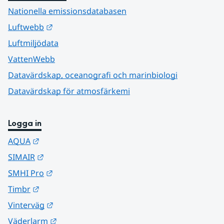
Nationella emissionsdatabasen
Länk till annan webbplats.
Luftwebb
Luftmiljödata
VattenWebb
Datavärdskap, oceanografi och marinbiologi
Datavärdskap för atmosfärkemi
Logga in
Länk till annan webbplats.
AQUA
Länk till annan webbplats.
SIMAIR
Länk till annan webbplats.
SMHI Pro
Länk till annan webbplats.
Timbr
Länk till annan webbplats.
Vinterväg
Länk till annan webbplats.
Väderlarm