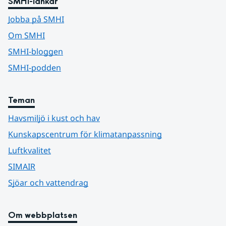
SMHI-länkar
Jobba på SMHI
Om SMHI
SMHI-bloggen
SMHI-podden
Teman
Havsmiljö i kust och hav
Kunskapscentrum för klimatanpassning
Luftkvalitet
SIMAIR
Sjöar och vattendrag
Om webbplatsen