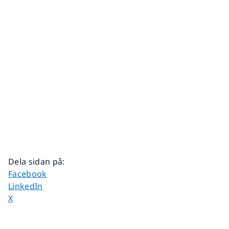
Dela sidan på
:
Dela sidan på
Facebook
Dela sidan på
LinkedIn
Dela sidan på
X