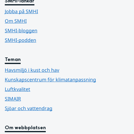
SMHI-länkar
Jobba på SMHI
Om SMHI
SMHI-bloggen
SMHI-podden
Teman
Havsmiljö i kust och hav
Kunskapscentrum för klimatanpassning
Luftkvalitet
SIMAIR
Sjöar och vattendrag
Om webbplatsen