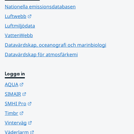
Nationella emissionsdatabasen
Länk till annan webbplats.
Luftwebb
Luftmiljödata
VattenWebb
Datavärdskap, oceanografi och marinbiologi
Datavärdskap för atmosfärkemi
Logga in
Länk till annan webbplats.
AQUA
Länk till annan webbplats.
SIMAIR
Länk till annan webbplats.
SMHI Pro
Länk till annan webbplats.
Timbr
Länk till annan webbplats.
Vinterväg
Länk till annan webbplats.
Väderlarm