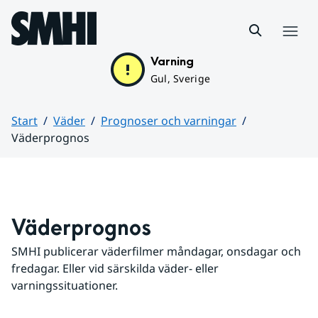
Hoppa till sidans innehåll
Meny
Varning
Gul, Sverige
Start
Väder
Prognoser och varningar
Väderprognos
Huvudinnehåll
Väderprognos
SMHI publicerar väderfilmer måndagar, onsdagar och 
fredagar. Eller vid särskilda väder- eller 
varningssituationer.