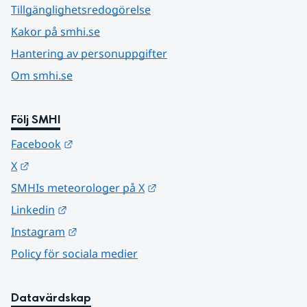
Tillgänglighetsredogörelse
Kakor på smhi.se
Hantering av personuppgifter
Om smhi.se
Följ SMHI
Länk till annan webbplats.
Facebook
Länk till annan webbplats.
X
Länk till annan webbplats.
SMHIs meteorologer på X
Länk till annan webbplats.
Linkedin
Länk till annan webbplats.
Instagram
Policy för sociala medier
Datavärdskap