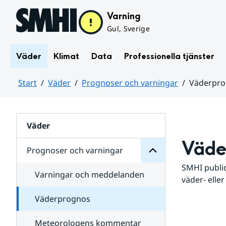
Hoppa till sidans innehåll
Varning
Gul, Sverige
Väder
Klimat
Data
Professionella tjänster
Start
Väder
Prognoser och varningar
Väderpr
varningar
och
Huvudinnehåll
Prognoser
för
Undersidor
Väder
Väde
Prognoser och varningar
SMHI public
Varningar och meddelanden
väder- eller
Väderprognos
Meteorologens kommentar