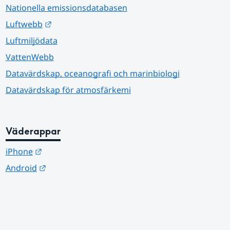
Nationella emissionsdatabasen
Länk till annan webbplats.
Luftwebb
Luftmiljödata
VattenWebb
Datavärdskap, oceanografi och marinbiologi
Datavärdskap för atmosfärkemi
Väderappar
Länk till annan webbplats.
iPhone
Länk till annan webbplats.
Android