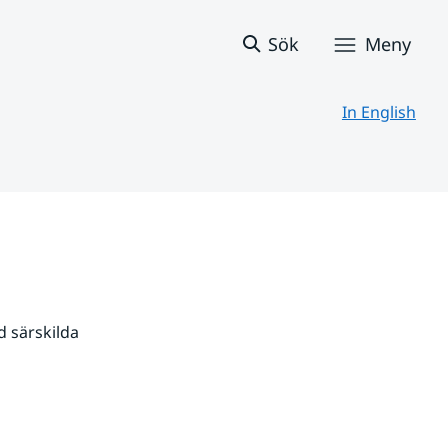
Sök
Meny
In English
 särskilda 