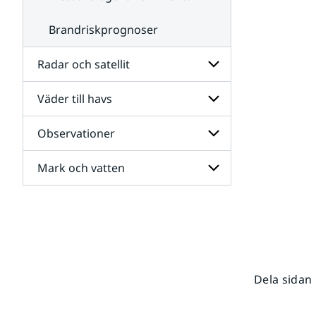
Brandriskprognoser
Radar och satellit
Väder till havs
Undersidor
för
Radar
Observationer
Undersidor
och
för
satellit
Väder
Mark och vatten
Undersidor
till
för
havs
Observationer
Undersidor
för
Mark
och
vatten
Dela sidan