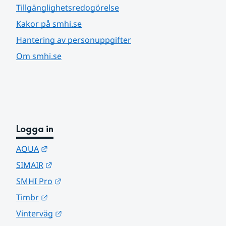
Tillgänglighetsredogörelse
Kakor på smhi.se
Hantering av personuppgifter
Om smhi.se
Logga in
Länk till annan webbplats.
AQUA
Länk till annan webbplats.
SIMAIR
Länk till annan webbplats.
SMHI Pro
Länk till annan webbplats.
Timbr
Länk till annan webbplats.
Vinterväg