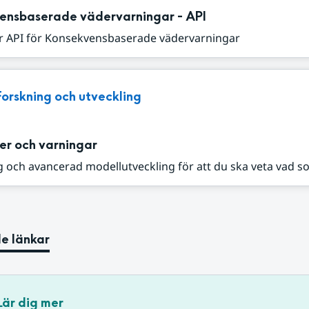
ensbaserade vädervarningar - API
r API för Konsekvensbaserade vädervarningar
Forskning och utveckling
er och varningar
 och avancerad modellutveckling för att du ska veta vad s
e länkar
Lär dig mer