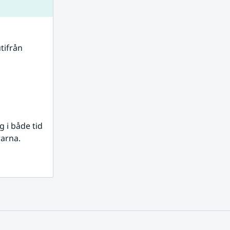
tifrån 
i både tid 
rarna.