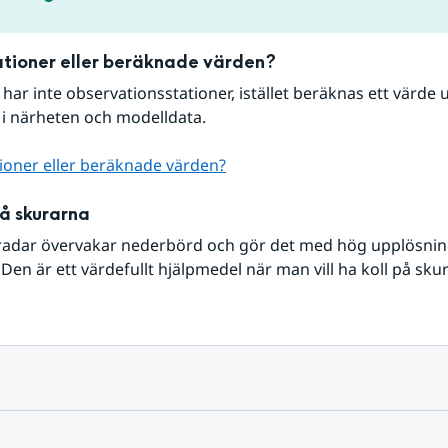
tioner eller beräknade värden?
r har inte observationsstationer, istället beräknas ett värde u
 i närheten och modelldata.
ioner eller beräknade värden?
på skurarna
radar övervakar nederbörd och gör det med hög upplösning 
Den är ett värdefullt hjälpmedel när man vill ha koll på sku