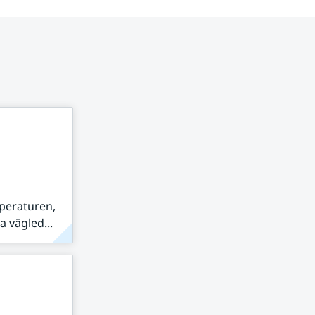
peraturen,
 vägled...