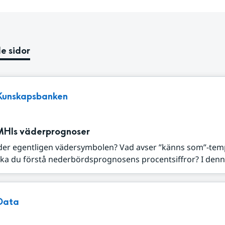
e sidor
Kunskapsbanken
MHIs väderprognoser
der egentligen vädersymbolen? Vad avser ”känns som”-tem
ka du förstå nederbördsprognosens procentsiffror? I denna
Data