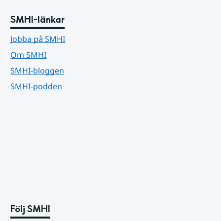
SMHI-länkar
Jobba på SMHI
Om SMHI
SMHI-bloggen
SMHI-podden
Följ SMHI