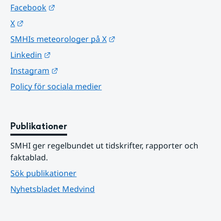
Länk till annan webbplats.
Facebook
Länk till annan webbplats.
X
Länk till annan webbplats.
SMHIs meteorologer på X
Länk till annan webbplats.
Linkedin
Länk till annan webbplats.
Instagram
Policy för sociala medier
Publikationer
SMHI ger regelbundet ut tidskrifter, rapporter och 
faktablad.
Sök publikationer
Nyhetsbladet Medvind