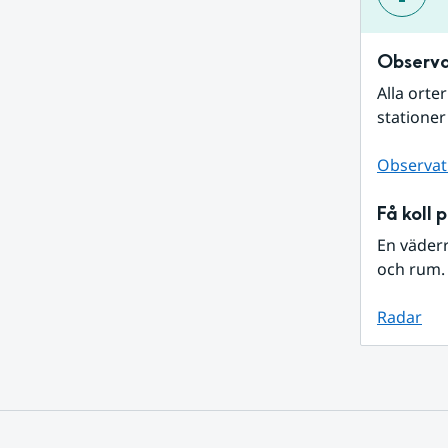
Observa
Alla orte
stationer
Observat
Få koll 
En väder
och rum. 
Radar