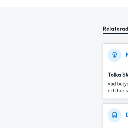
Relaterad
Tolka S
Vad bety
och hur s