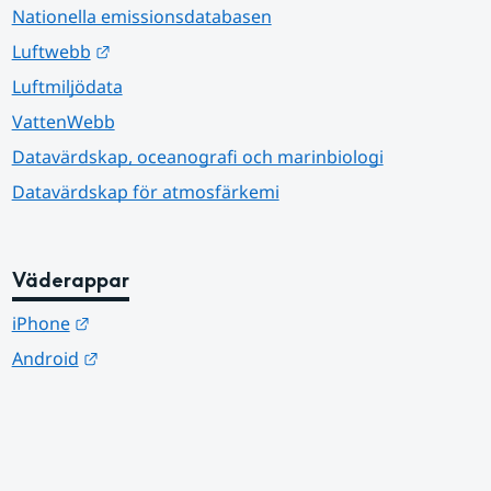
Nationella emissionsdatabasen
Länk till annan webbplats.
Luftwebb
Luftmiljödata
VattenWebb
Datavärdskap, oceanografi och marinbiologi
Datavärdskap för atmosfärkemi
Väderappar
Länk till annan webbplats.
iPhone
Länk till annan webbplats.
Android