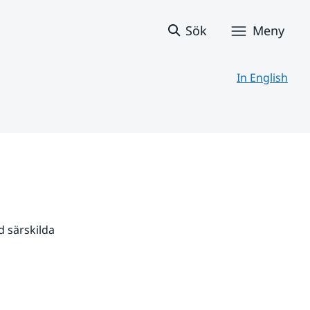
Sök
Meny
In English
 särskilda 