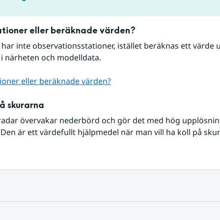
tioner eller beräknade värden?
r har inte observationsstationer, istället beräknas ett värde u
 i närheten och modelldata.
ioner eller beräknade värden?
på skurarna
radar övervakar nederbörd och gör det med hög upplösning 
Den är ett värdefullt hjälpmedel när man vill ha koll på sku