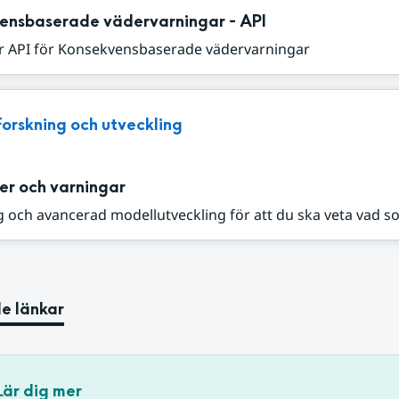
ensbaserade vädervarningar - API
r API för Konsekvensbaserade vädervarningar
Forskning och utveckling
er och varningar
 och avancerad modellutveckling för att du ska veta vad s
e länkar
Lär dig mer