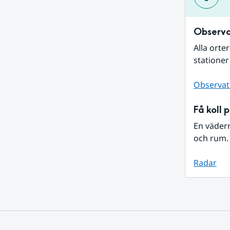
Observa
Alla orte
stationer
Observat
Få koll 
En väder
och rum. 
Radar