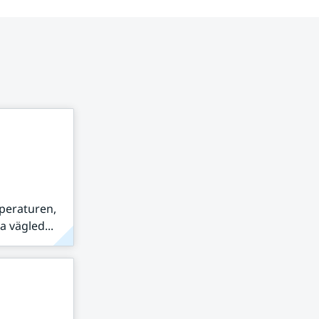
peraturen,
 vägled...