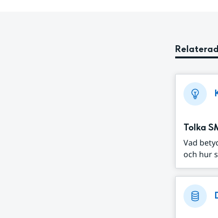
Relaterad
Tolka S
Vad bety
och hur s