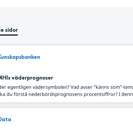
e sidor
Kunskapsbanken
MHIs väderprognoser
der egentligen vädersymbolen? Vad avser ”känns som”-tem
ka du förstå nederbördsprognosens procentsiffror? I denna
Data