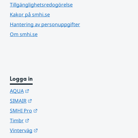
Tillgänglighetsredogörelse
Kakor på smhi.se
Hantering av personuppgifter
Om smhi.se
Logga in
Länk till annan webbplats.
AQUA
Länk till annan webbplats.
SIMAIR
Länk till annan webbplats.
SMHI Pro
Länk till annan webbplats.
Timbr
Länk till annan webbplats.
Vinterväg