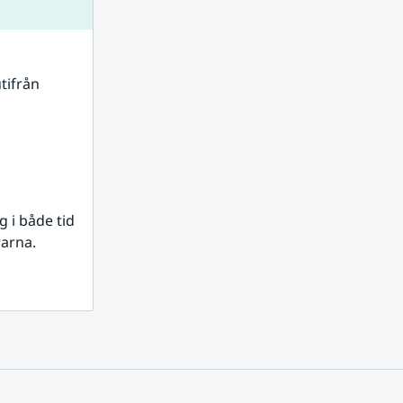
tifrån 
i både tid 
rarna.