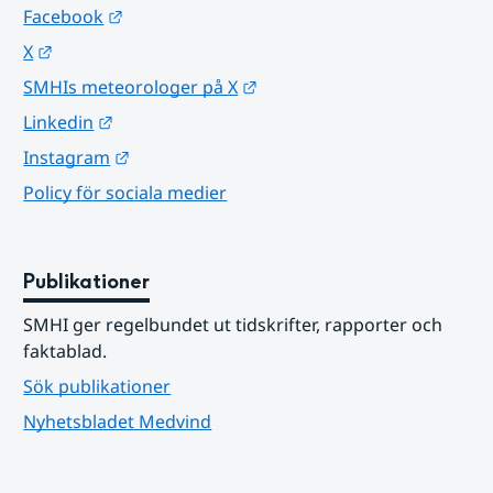
Länk till annan webbplats.
Facebook
Länk till annan webbplats.
X
Länk till annan webbplats.
SMHIs meteorologer på X
Länk till annan webbplats.
Linkedin
Länk till annan webbplats.
Instagram
Policy för sociala medier
Publikationer
SMHI ger regelbundet ut tidskrifter, rapporter och 
faktablad.
Sök publikationer
Nyhetsbladet Medvind