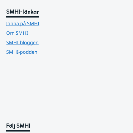
SMHI-länkar
Jobba på SMHI
Om SMHI
SMHI-bloggen
SMHI-podden
Följ SMHI