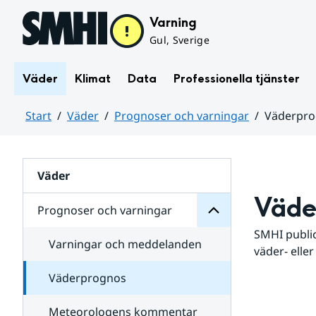
Hoppa till sidans innehåll
Varning
Gul, Sverige
Väder
Klimat
Data
Professionella tjänster
Start
Väder
Prognoser och varningar
Väderpr
varningar
och
Huvudinnehåll
Prognoser
för
Undersidor
Väder
Väde
Prognoser och varningar
SMHI public
Varningar och meddelanden
väder- eller
Väderprognos
Meteorologens kommentar