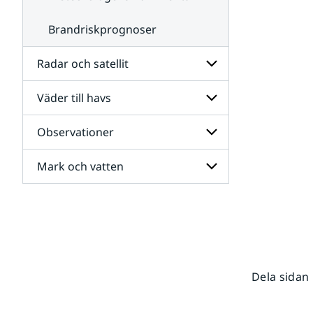
Brandriskprognoser
Radar och satellit
Väder till havs
Undersidor
för
Radar
Observationer
Undersidor
och
för
satellit
Väder
Mark och vatten
Undersidor
till
för
havs
Observationer
Undersidor
för
Mark
och
vatten
Dela sidan