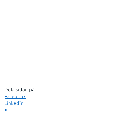
Dela sidan på
:
Dela sidan på
Facebook
Dela sidan på
LinkedIn
Dela sidan på
X