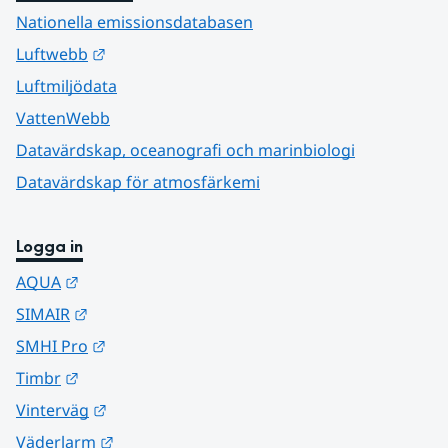
Nationella emissionsdatabasen
Länk till annan webbplats.
Luftwebb
Luftmiljödata
VattenWebb
Datavärdskap, oceanografi och marinbiologi
Datavärdskap för atmosfärkemi
Logga in
Länk till annan webbplats.
AQUA
Länk till annan webbplats.
SIMAIR
Länk till annan webbplats.
SMHI Pro
Länk till annan webbplats.
Timbr
Länk till annan webbplats.
Vinterväg
Länk till annan webbplats.
Väderlarm