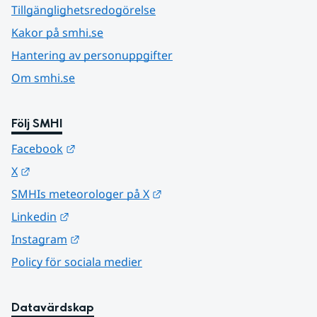
Tillgänglighetsredogörelse
Kakor på smhi.se
Hantering av personuppgifter
Om smhi.se
Följ SMHI
Länk till annan webbplats.
Facebook
Länk till annan webbplats.
X
Länk till annan webbplats.
SMHIs meteorologer på X
Länk till annan webbplats.
Linkedin
Länk till annan webbplats.
Instagram
Policy för sociala medier
Datavärdskap