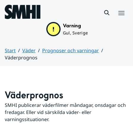
Hoppa till sidans innehåll
Meny
Varning
Gul, Sverige
Start
Väder
Prognoser och varningar
Väderprognos
Huvudinnehåll
Väderprognos
SMHI publicerar väderfilmer måndagar, onsdagar och 
fredagar. Eller vid särskilda väder- eller 
varningssituationer.