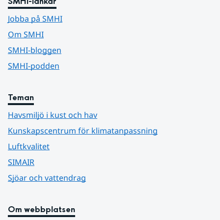
SMHI-länkar
Jobba på SMHI
Om SMHI
SMHI-bloggen
SMHI-podden
Teman
Havsmiljö i kust och hav
Kunskapscentrum för klimatanpassning
Luftkvalitet
SIMAIR
Sjöar och vattendrag
Om webbplatsen