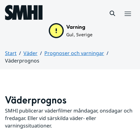
Hoppa till sidans innehåll
Meny
Varning
Gul, Sverige
Start
Väder
Prognoser och varningar
Väderprognos
Huvudinnehåll
Väderprognos
SMHI publicerar väderfilmer måndagar, onsdagar och 
fredagar. Eller vid särskilda väder- eller 
varningssituationer.