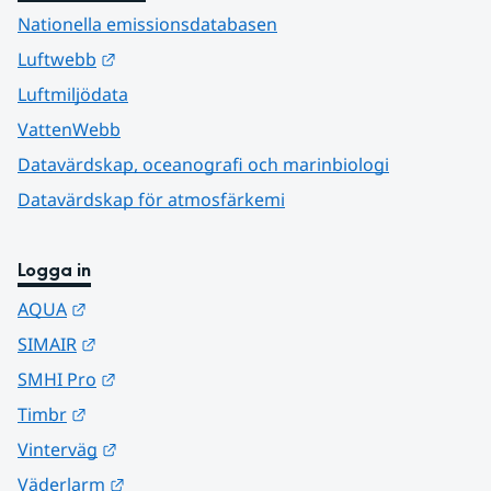
Nationella emissionsdatabasen
Länk till annan webbplats.
Luftwebb
Luftmiljödata
VattenWebb
Datavärdskap, oceanografi och marinbiologi
Datavärdskap för atmosfärkemi
Logga in
Länk till annan webbplats.
AQUA
Länk till annan webbplats.
SIMAIR
Länk till annan webbplats.
SMHI Pro
Länk till annan webbplats.
Timbr
Länk till annan webbplats.
Vinterväg
Länk till annan webbplats.
Väderlarm