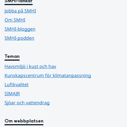
SMHI-länkar
Jobba på SMHI
Om SMHI
SMHI-bloggen
SMHI-podden
Teman
Havsmiljö i kust och hav
Kunskapscentrum för klimatanpassning
Luftkvalitet
SIMAIR
Sjöar och vattendrag
Om webbplatsen