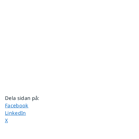
Dela sidan på
:
Dela sidan på
Facebook
Dela sidan på
LinkedIn
Dela sidan på
X