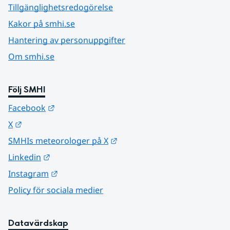
Tillgänglighetsredogörelse
Kakor på smhi.se
Hantering av personuppgifter
Om smhi.se
Följ SMHI
Länk till annan webbplats.
Facebook
Länk till annan webbplats.
X
Länk till annan webbplats.
SMHIs meteorologer på X
Länk till annan webbplats.
Linkedin
Länk till annan webbplats.
Instagram
Policy för sociala medier
Datavärdskap