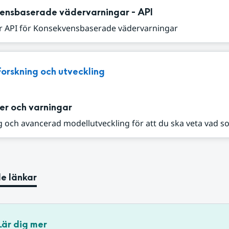
ensbaserade vädervarningar - API
r API för Konsekvensbaserade vädervarningar
Forskning och utveckling
er och varningar
 och avancerad modellutveckling för att du ska veta vad s
e länkar
Lär dig mer