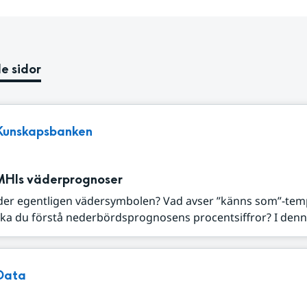
e sidor
Kunskapsbanken
MHIs väderprognoser
der egentligen vädersymbolen? Vad avser ”känns som”-tem
ka du förstå nederbördsprognosens procentsiffror? I denna
Data