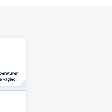
peraturen,
 vägled...