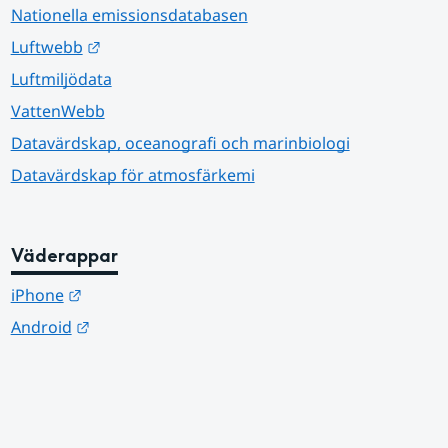
Nationella emissionsdatabasen
Länk till annan webbplats.
Luftwebb
Luftmiljödata
VattenWebb
Datavärdskap, oceanografi och marinbiologi
Datavärdskap för atmosfärkemi
Väderappar
Länk till annan webbplats.
iPhone
Länk till annan webbplats.
Android