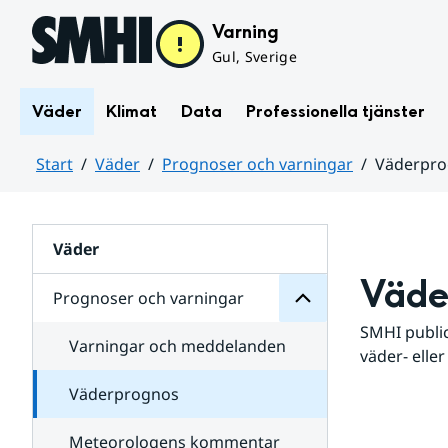
Hoppa till sidans innehåll
Varning
Gul, Sverige
Väder
Klimat
Data
Professionella tjänster
Start
Väder
Prognoser och varningar
Väderpr
varningar
och
Huvudinnehåll
Prognoser
för
Undersidor
Väder
Väde
Prognoser och varningar
SMHI public
Varningar och meddelanden
väder- eller
Väderprognos
Meteorologens kommentar