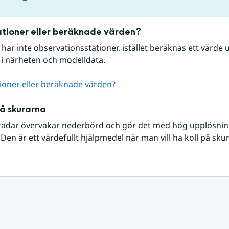
tioner eller beräknade värden?
r har inte observationsstationer, istället beräknas ett värde u
 i närheten och modelldata.
ioner eller beräknade värden?
på skurarna
radar övervakar nederbörd och gör det med hög upplösning 
Den är ett värdefullt hjälpmedel när man vill ha koll på sku