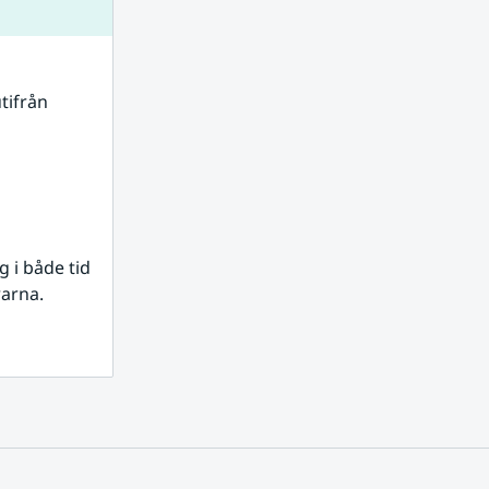
tifrån 
i både tid 
rarna.