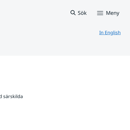
Sök
Meny
In English
 särskilda 