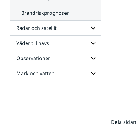
Brandriskprognoser
Radar och satellit
Väder till havs
Undersidor
för
Radar
Observationer
Undersidor
och
för
satellit
Väder
Mark och vatten
Undersidor
till
för
havs
Observationer
Undersidor
för
Mark
och
vatten
Dela sidan