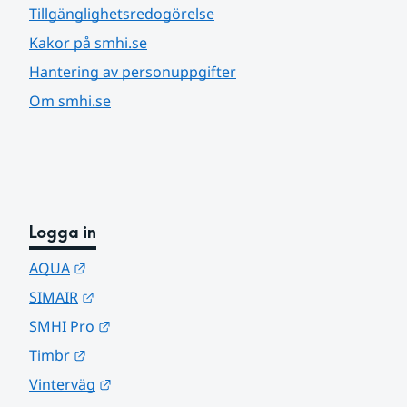
Tillgänglighetsredogörelse
Kakor på smhi.se
Hantering av personuppgifter
Om smhi.se
Logga in
Länk till annan webbplats.
AQUA
Länk till annan webbplats.
SIMAIR
Länk till annan webbplats.
SMHI Pro
Länk till annan webbplats.
Timbr
Länk till annan webbplats.
Vinterväg