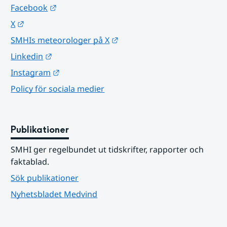
Länk till annan webbplats.
Facebook
Länk till annan webbplats.
X
Länk till annan webbplats.
SMHIs meteorologer på X
Länk till annan webbplats.
Linkedin
Länk till annan webbplats.
Instagram
Policy för sociala medier
Publikationer
SMHI ger regelbundet ut tidskrifter, rapporter och 
faktablad.
Sök publikationer
Nyhetsbladet Medvind