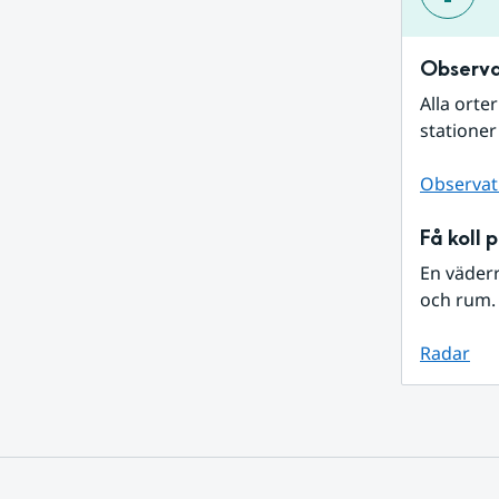
Observa
Alla orte
stationer
Observat
Få koll 
En väder
och rum. 
Radar