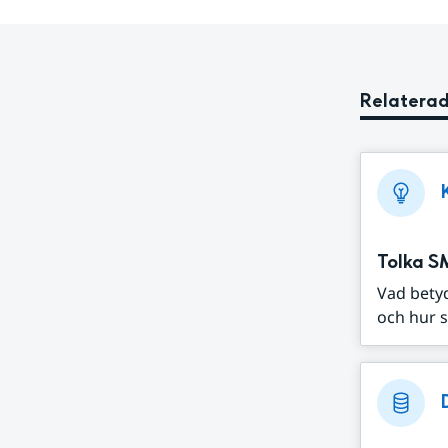
Relaterad
Tolka S
Vad bety
och hur s