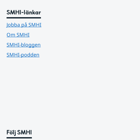
SMHI-länkar
Jobba på SMHI
Om SMHI
SMHI-bloggen
SMHI-podden
Följ SMHI