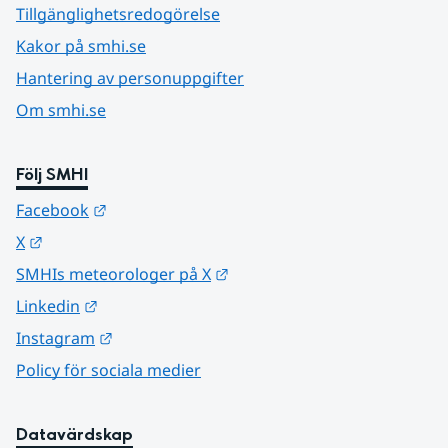
Tillgänglighetsredogörelse
Kakor på smhi.se
Hantering av personuppgifter
Om smhi.se
Följ SMHI
Länk till annan webbplats.
Facebook
Länk till annan webbplats.
X
Länk till annan webbplats.
SMHIs meteorologer på X
Länk till annan webbplats.
Linkedin
Länk till annan webbplats.
Instagram
Policy för sociala medier
Datavärdskap