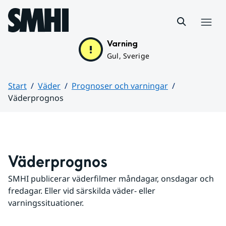
Hoppa till sidans innehåll
Meny
Varning
Gul, Sverige
Start
Väder
Prognoser och varningar
Väderprognos
Huvudinnehåll
Väderprognos
SMHI publicerar väderfilmer måndagar, onsdagar och 
fredagar. Eller vid särskilda väder- eller 
varningssituationer.