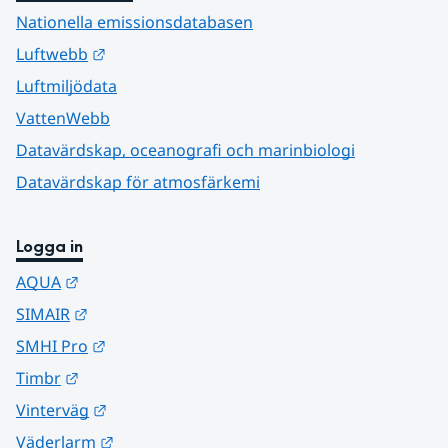
Nationella emissionsdatabasen
Länk till annan webbplats.
Luftwebb
Luftmiljödata
VattenWebb
Datavärdskap, oceanografi och marinbiologi
Datavärdskap för atmosfärkemi
Logga in
Länk till annan webbplats.
AQUA
Länk till annan webbplats.
SIMAIR
Länk till annan webbplats.
SMHI Pro
Länk till annan webbplats.
Timbr
Länk till annan webbplats.
Vinterväg
Länk till annan webbplats.
Väderlarm