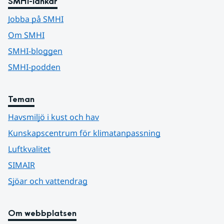
SMHI-länkar
Jobba på SMHI
Om SMHI
SMHI-bloggen
SMHI-podden
Teman
Havsmiljö i kust och hav
Kunskapscentrum för klimatanpassning
Luftkvalitet
SIMAIR
Sjöar och vattendrag
Om webbplatsen