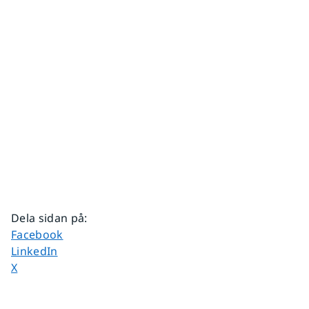
Dela sidan på
:
Dela sidan på
Facebook
Dela sidan på
LinkedIn
Dela sidan på
X