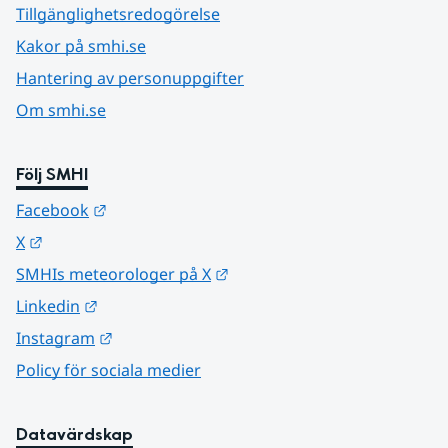
Tillgänglighetsredogörelse
Kakor på smhi.se
Hantering av personuppgifter
Om smhi.se
Följ SMHI
Länk till annan webbplats.
Facebook
Länk till annan webbplats.
X
Länk till annan webbplats.
SMHIs meteorologer på X
Länk till annan webbplats.
Linkedin
Länk till annan webbplats.
Instagram
Policy för sociala medier
Datavärdskap