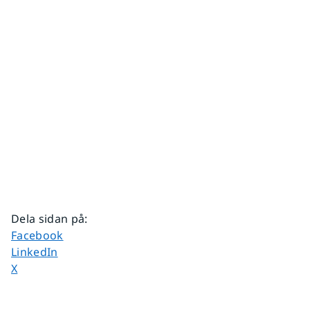
Dela sidan på
:
Dela sidan på
Facebook
Dela sidan på
LinkedIn
Dela sidan på
X