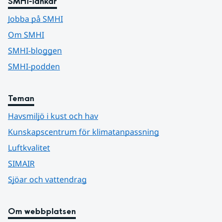
SMHI-länkar
Jobba på SMHI
Om SMHI
SMHI-bloggen
SMHI-podden
Teman
Havsmiljö i kust och hav
Kunskapscentrum för klimatanpassning
Luftkvalitet
SIMAIR
Sjöar och vattendrag
Om webbplatsen