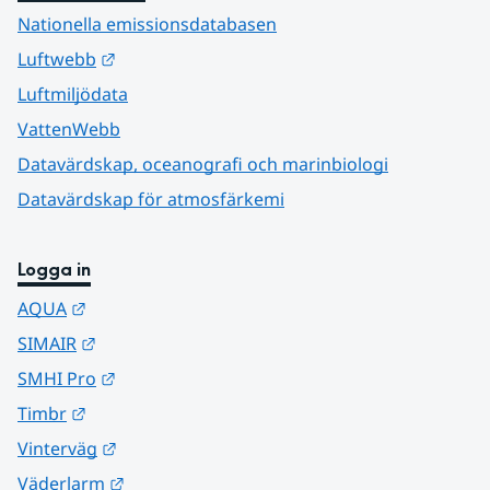
Nationella emissionsdatabasen
Länk till annan webbplats.
Luftwebb
Luftmiljödata
VattenWebb
Datavärdskap, oceanografi och marinbiologi
Datavärdskap för atmosfärkemi
Logga in
Länk till annan webbplats.
AQUA
Länk till annan webbplats.
SIMAIR
Länk till annan webbplats.
SMHI Pro
Länk till annan webbplats.
Timbr
Länk till annan webbplats.
Vinterväg
Länk till annan webbplats.
Väderlarm