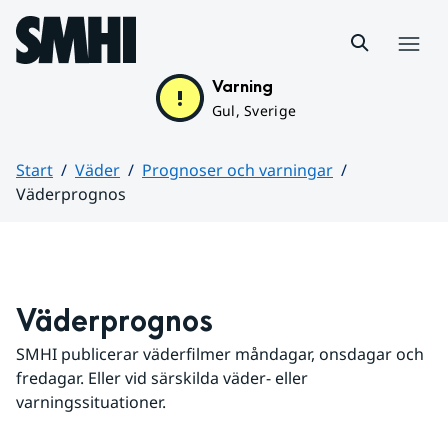
Hoppa till sidans innehåll
Meny
Varning
Gul, Sverige
Start
Väder
Prognoser och varningar
Väderprognos
Huvudinnehåll
Väderprognos
SMHI publicerar väderfilmer måndagar, onsdagar och 
fredagar. Eller vid särskilda väder- eller 
varningssituationer.