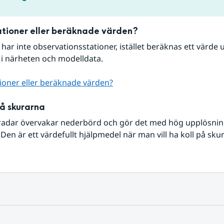
tioner eller beräknade värden?
r har inte observationsstationer, istället beräknas ett värde u
 i närheten och modelldata.
ioner eller beräknade värden?
på skurarna
radar övervakar nederbörd och gör det med hög upplösning 
Den är ett värdefullt hjälpmedel när man vill ha koll på sku