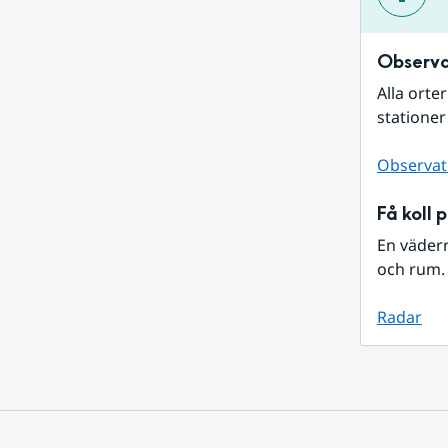
Observa
Alla orte
stationer
Observat
Få koll 
En väder
och rum. 
Radar