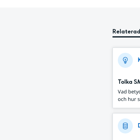
Relaterad
Tolka S
Vad bety
och hur s