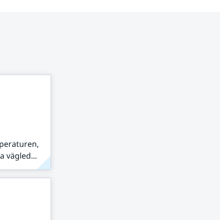
peraturen,
 vägled...