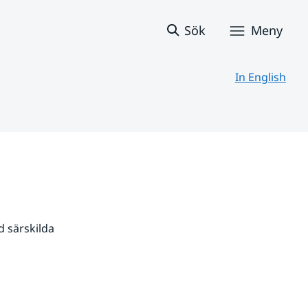
Sök
Meny
In English
 särskilda 