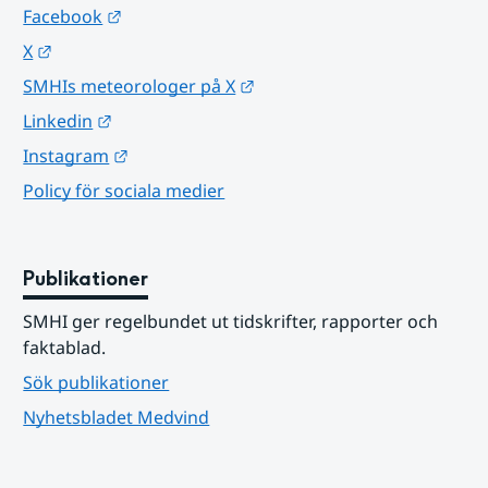
Länk till annan webbplats.
Facebook
Länk till annan webbplats.
X
Länk till annan webbplats.
SMHIs meteorologer på X
Länk till annan webbplats.
Linkedin
Länk till annan webbplats.
Instagram
Policy för sociala medier
Publikationer
SMHI ger regelbundet ut tidskrifter, rapporter och 
faktablad.
Sök publikationer
Nyhetsbladet Medvind