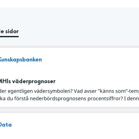
e sidor
Kunskapsbanken
MHIs väderprognoser
der egentligen vädersymbolen? Vad avser ”känns som”-tem
ka du förstå nederbördsprognosens procentsiffror? I denna
Data