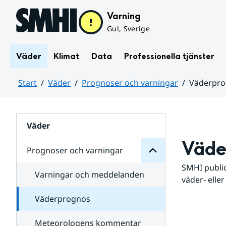
Hoppa till sidans innehåll
Varning
Gul, Sverige
Väder
Klimat
Data
Professionella tjänster
Start
Väder
Prognoser och varningar
Väderpr
varningar
och
Huvudinnehåll
Prognoser
för
Undersidor
Väder
Väde
Prognoser och varningar
SMHI public
Varningar och meddelanden
väder- eller
Väderprognos
Meteorologens kommentar