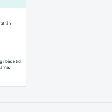
tifrån 
i både tid 
rarna.