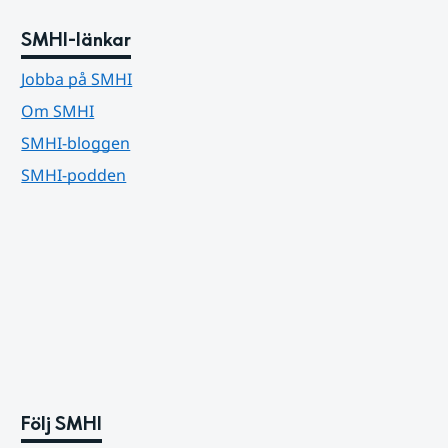
SMHI-länkar
Jobba på SMHI
Om SMHI
SMHI-bloggen
SMHI-podden
Följ SMHI