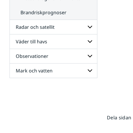
Brandriskprognoser
Radar och satellit
Väder till havs
Undersidor
för
Radar
Observationer
Undersidor
och
för
satellit
Väder
Mark och vatten
Undersidor
till
för
havs
Observationer
Undersidor
för
Mark
och
vatten
Dela sidan