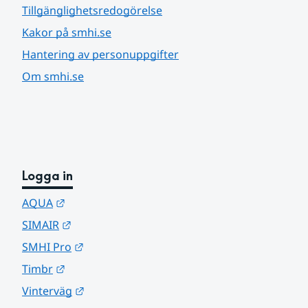
Tillgänglighetsredogörelse
Kakor på smhi.se
Hantering av personuppgifter
Om smhi.se
Logga in
Länk till annan webbplats.
AQUA
Länk till annan webbplats.
SIMAIR
Länk till annan webbplats.
SMHI Pro
Länk till annan webbplats.
Timbr
Länk till annan webbplats.
Vinterväg