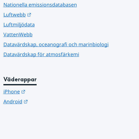
Nationella emissionsdatabasen
Länk till annan webbplats.
Luftwebb
Luftmiljödata
VattenWebb
Datavärdskap, oceanografi och marinbiologi
Datavärdskap för atmosfärkemi
Väderappar
Länk till annan webbplats.
iPhone
Länk till annan webbplats.
Android