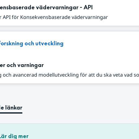
ensbaserade vädervarningar - API
r API för Konsekvensbaserade vädervarningar
Forskning och utveckling
er och varningar
 och avancerad modellutveckling för att du ska veta vad s
e länkar
Lär dig mer