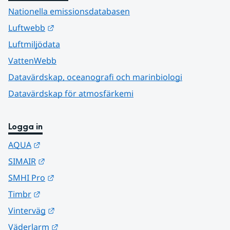
Nationella emissionsdatabasen
Länk till annan webbplats.
Luftwebb
Luftmiljödata
VattenWebb
Datavärdskap, oceanografi och marinbiologi
Datavärdskap för atmosfärkemi
Logga in
Länk till annan webbplats.
AQUA
Länk till annan webbplats.
SIMAIR
Länk till annan webbplats.
SMHI Pro
Länk till annan webbplats.
Timbr
Länk till annan webbplats.
Vinterväg
Länk till annan webbplats.
Väderlarm