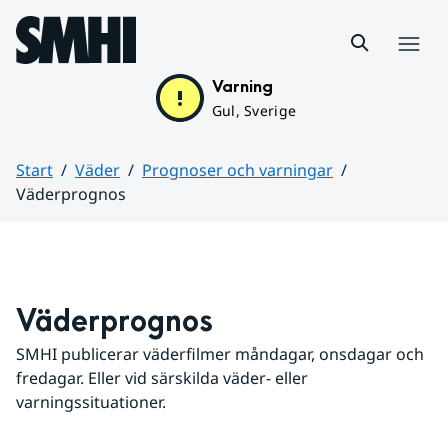
Hoppa till sidans innehåll
Meny
Varning
Gul, Sverige
Start
Väder
Prognoser och varningar
Väderprognos
Huvudinnehåll
Väderprognos
SMHI publicerar väderfilmer måndagar, onsdagar och 
fredagar. Eller vid särskilda väder- eller 
varningssituationer.