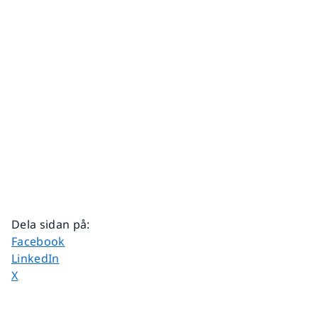
Dela sidan på
:
Dela sidan på
Facebook
Dela sidan på
LinkedIn
Dela sidan på
X