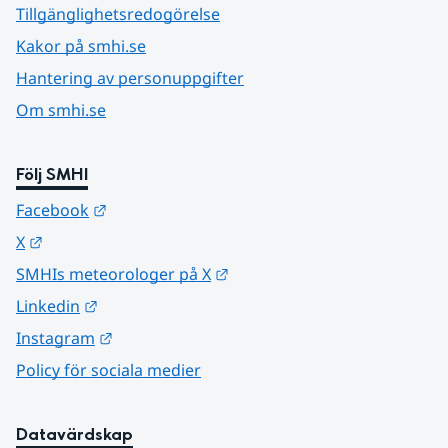
Tillgänglighetsredogörelse
Kakor på smhi.se
Hantering av personuppgifter
Om smhi.se
Följ SMHI
Länk till annan webbplats.
Facebook
Länk till annan webbplats.
X
Länk till annan webbplats.
SMHIs meteorologer på X
Länk till annan webbplats.
Linkedin
Länk till annan webbplats.
Instagram
Policy för sociala medier
Datavärdskap