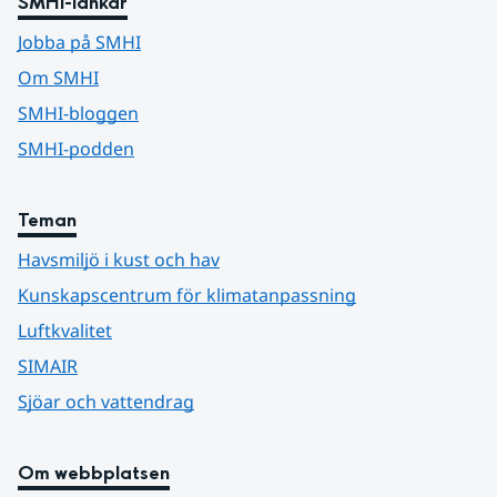
SMHI-länkar
Jobba på SMHI
Om SMHI
SMHI-bloggen
SMHI-podden
Teman
Havsmiljö i kust och hav
Kunskapscentrum för klimatanpassning
Luftkvalitet
SIMAIR
Sjöar och vattendrag
Om webbplatsen