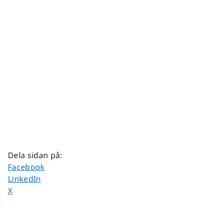
Dela sidan på
:
Dela sidan på
Facebook
Dela sidan på
LinkedIn
Dela sidan på
X