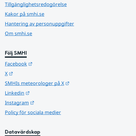
Tillgänglighetsredogörelse
Kakor på smhi.se
Hantering av personuppgifter
Om smhi.se
Följ SMHI
Länk till annan webbplats.
Facebook
Länk till annan webbplats.
X
Länk till annan webbplats.
SMHIs meteorologer på X
Länk till annan webbplats.
Linkedin
Länk till annan webbplats.
Instagram
Policy för sociala medier
Datavärdskap