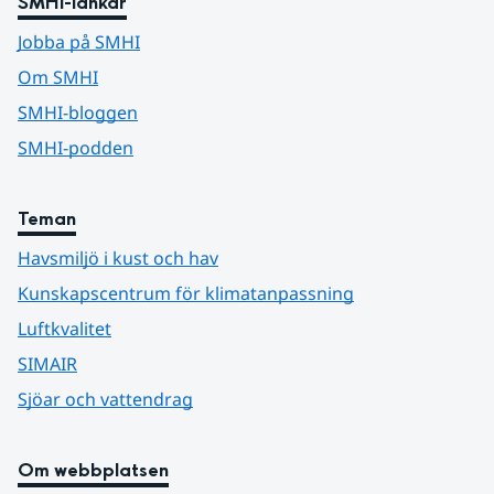
SMHI-länkar
Jobba på SMHI
Om SMHI
SMHI-bloggen
SMHI-podden
Teman
Havsmiljö i kust och hav
Kunskapscentrum för klimatanpassning
Luftkvalitet
SIMAIR
Sjöar och vattendrag
Om webbplatsen