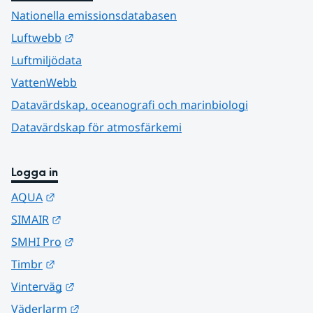
Nationella emissionsdatabasen
Länk till annan webbplats.
Luftwebb
Luftmiljödata
VattenWebb
Datavärdskap, oceanografi och marinbiologi
Datavärdskap för atmosfärkemi
Logga in
Länk till annan webbplats.
AQUA
Länk till annan webbplats.
SIMAIR
Länk till annan webbplats.
SMHI Pro
Länk till annan webbplats.
Timbr
Länk till annan webbplats.
Vinterväg
Länk till annan webbplats.
Väderlarm