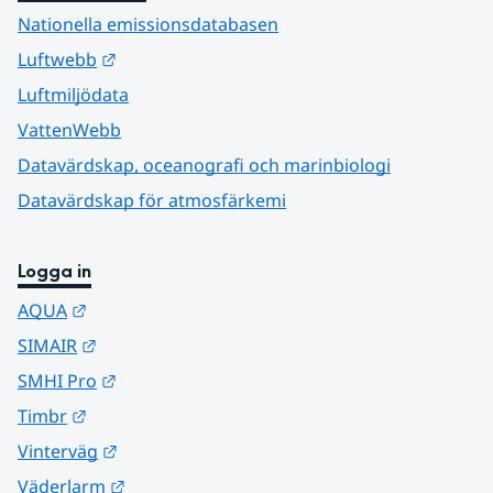
Nationella emissionsdatabasen
Länk till annan webbplats.
Luftwebb
Luftmiljödata
VattenWebb
Datavärdskap, oceanografi och marinbiologi
Datavärdskap för atmosfärkemi
Logga in
Länk till annan webbplats.
AQUA
Länk till annan webbplats.
SIMAIR
Länk till annan webbplats.
SMHI Pro
Länk till annan webbplats.
Timbr
Länk till annan webbplats.
Vinterväg
Länk till annan webbplats.
Väderlarm