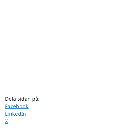
Dela sidan på
:
Dela sidan på
Facebook
Dela sidan på
LinkedIn
Dela sidan på
X