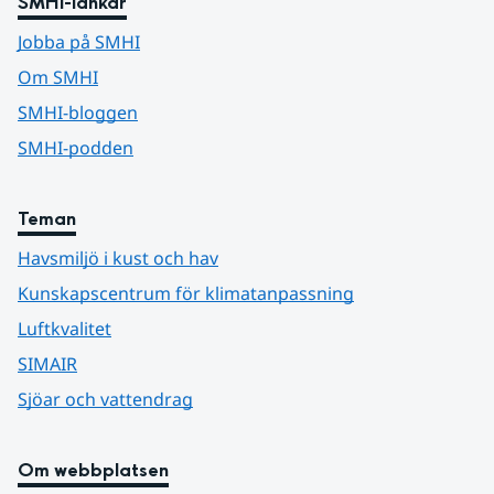
SMHI-länkar
Jobba på SMHI
Om SMHI
SMHI-bloggen
SMHI-podden
Teman
Havsmiljö i kust och hav
Kunskapscentrum för klimatanpassning
Luftkvalitet
SIMAIR
Sjöar och vattendrag
Om webbplatsen