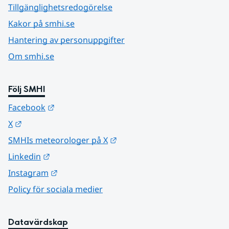
Tillgänglighetsredogörelse
Kakor på smhi.se
Hantering av personuppgifter
Om smhi.se
Följ SMHI
Länk till annan webbplats.
Facebook
Länk till annan webbplats.
X
Länk till annan webbplats.
SMHIs meteorologer på X
Länk till annan webbplats.
Linkedin
Länk till annan webbplats.
Instagram
Policy för sociala medier
Datavärdskap