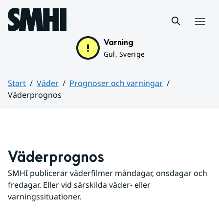
Hoppa till sidans innehåll
Meny
Varning
Gul, Sverige
Start
Väder
Prognoser och varningar
Väderprognos
Huvudinnehåll
Väderprognos
SMHI publicerar väderfilmer måndagar, onsdagar och 
fredagar. Eller vid särskilda väder- eller 
varningssituationer.