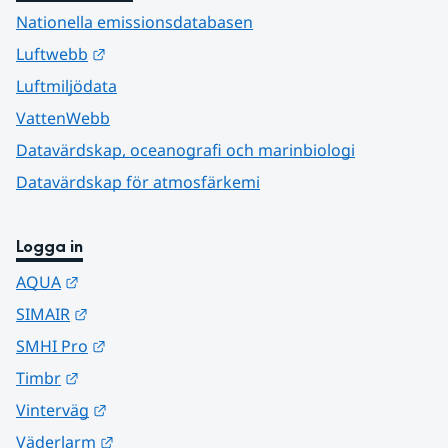
Nationella emissionsdatabasen
Länk till annan webbplats.
Luftwebb
Luftmiljödata
VattenWebb
Datavärdskap, oceanografi och marinbiologi
Datavärdskap för atmosfärkemi
Logga in
Länk till annan webbplats.
AQUA
Länk till annan webbplats.
SIMAIR
Länk till annan webbplats.
SMHI Pro
Länk till annan webbplats.
Timbr
Länk till annan webbplats.
Vinterväg
Länk till annan webbplats.
Väderlarm