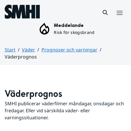
Hoppa till sidans innehåll
Meny
Meddelande
Risk för skogsbrand
Start
Väder
Prognoser och varningar
Väderprognos
Huvudinnehåll
Väderprognos
SMHI publicerar väderfilmer måndagar, onsdagar och 
fredagar. Eller vid särskilda väder- eller 
varningssituationer.