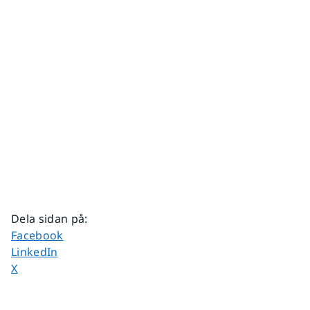
Dela sidan på
:
Dela sidan på
Facebook
Dela sidan på
LinkedIn
Dela sidan på
X