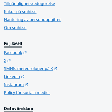
Tillgänglighetsredogörelse
Kakor på smhi.se
Hantering av personuppgifter
Om smhi.se
Följ SMHI
Länk till annan webbplats.
Facebook
Länk till annan webbplats.
X
Länk till annan webbplats.
SMHIs meteorologer på X
Länk till annan webbplats.
Linkedin
Länk till annan webbplats.
Instagram
Policy för sociala medier
Datavärdskap