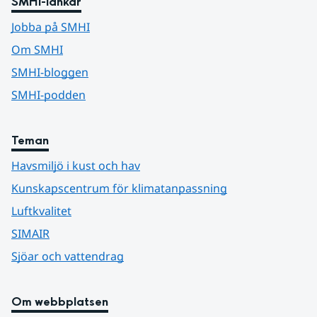
SMHI-länkar
Jobba på SMHI
Om SMHI
SMHI-bloggen
SMHI-podden
Teman
Havsmiljö i kust och hav
Kunskapscentrum för klimatanpassning
Luftkvalitet
SIMAIR
Sjöar och vattendrag
Om webbplatsen