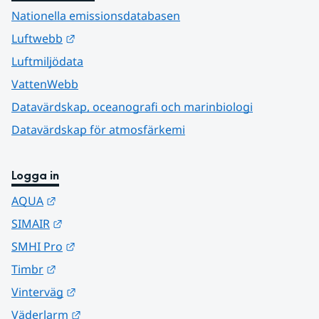
Nationella emissionsdatabasen
Länk till annan webbplats.
Luftwebb
Luftmiljödata
VattenWebb
Datavärdskap, oceanografi och marinbiologi
Datavärdskap för atmosfärkemi
Logga in
Länk till annan webbplats.
AQUA
Länk till annan webbplats.
SIMAIR
Länk till annan webbplats.
SMHI Pro
Länk till annan webbplats.
Timbr
Länk till annan webbplats.
Vinterväg
Länk till annan webbplats.
Väderlarm