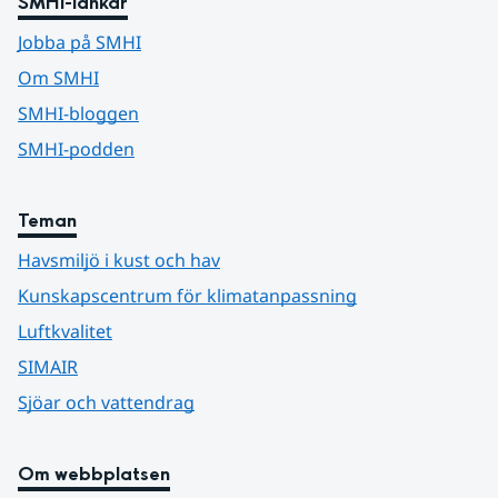
SMHI-länkar
Jobba på SMHI
Om SMHI
SMHI-bloggen
SMHI-podden
Teman
Havsmiljö i kust och hav
Kunskapscentrum för klimatanpassning
Luftkvalitet
SIMAIR
Sjöar och vattendrag
Om webbplatsen