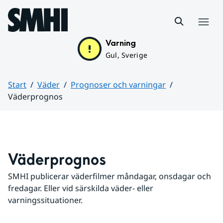
Hoppa till sidans innehåll
Meny
Varning
Gul, Sverige
Start
Väder
Prognoser och varningar
Väderprognos
Huvudinnehåll
Väderprognos
SMHI publicerar väderfilmer måndagar, onsdagar och 
fredagar. Eller vid särskilda väder- eller 
varningssituationer.