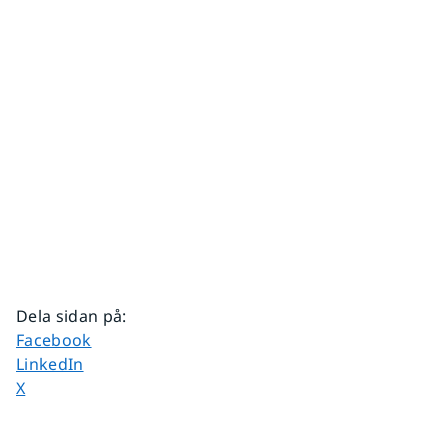
Dela sidan på
:
Dela sidan på
Facebook
Dela sidan på
LinkedIn
Dela sidan på
X