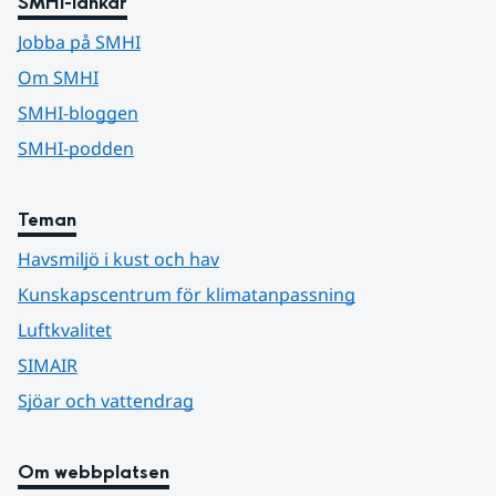
SMHI-länkar
Jobba på SMHI
Om SMHI
SMHI-bloggen
SMHI-podden
Teman
Havsmiljö i kust och hav
Kunskapscentrum för klimatanpassning
Luftkvalitet
SIMAIR
Sjöar och vattendrag
Om webbplatsen