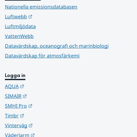
Nationella emissionsdatabasen
Länk till annan webbplats.
Luftwebb
Luftmiljödata
VattenWebb
Datavärdskap, oceanografi och marinbiologi
Datavärdskap för atmosfärkemi
Logga in
Länk till annan webbplats.
AQUA
Länk till annan webbplats.
SIMAIR
Länk till annan webbplats.
SMHI Pro
Länk till annan webbplats.
Timbr
Länk till annan webbplats.
Vinterväg
Länk till annan webbplats.
Väderlarm