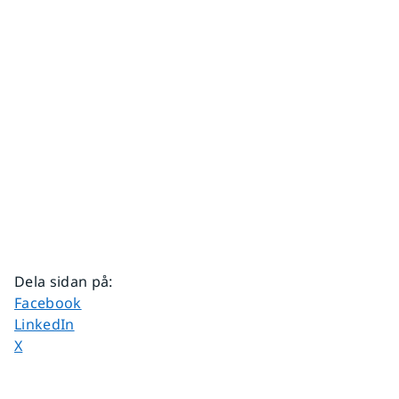
Dela sidan på
:
Dela sidan på
Facebook
Dela sidan på
LinkedIn
Dela sidan på
X