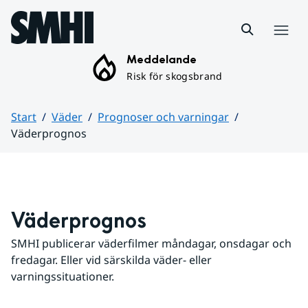
Hoppa till sidans innehåll
Meny
Meddelande
Risk för skogsbrand
Start
Väder
Prognoser och varningar
Väderprognos
Huvudinnehåll
Väderprognos
SMHI publicerar väderfilmer måndagar, onsdagar och 
fredagar. Eller vid särskilda väder- eller 
varningssituationer.