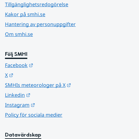
Tillgänglighetsredogörelse
Kakor på smhi.se
Hantering av personuppgifter
Om smhi.se
Följ SMHI
Länk till annan webbplats.
Facebook
Länk till annan webbplats.
X
Länk till annan webbplats.
SMHIs meteorologer på X
Länk till annan webbplats.
Linkedin
Länk till annan webbplats.
Instagram
Policy för sociala medier
Datavärdskap