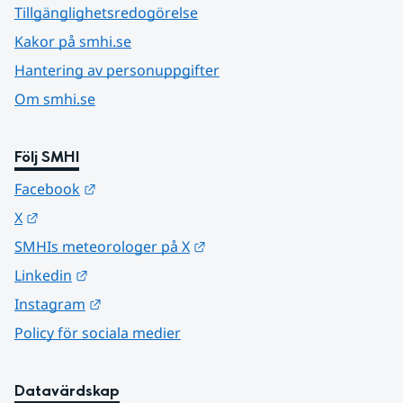
Tillgänglighetsredogörelse
Kakor på smhi.se
Hantering av personuppgifter
Om smhi.se
Följ SMHI
Länk till annan webbplats.
Facebook
Länk till annan webbplats.
X
Länk till annan webbplats.
SMHIs meteorologer på X
Länk till annan webbplats.
Linkedin
Länk till annan webbplats.
Instagram
Policy för sociala medier
Datavärdskap