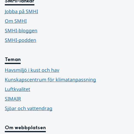
SMHI-länkar
Jobba på SMHI
Om SMHI
SMHI-bloggen
SMHI-podden
Teman
Havsmiljö i kust och hav
Kunskapscentrum för klimatanpassning
Luftkvalitet
SIMAIR
Sjöar och vattendrag
Om webbplatsen