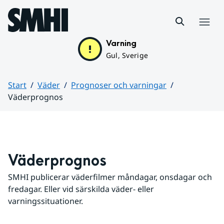
Hoppa till sidans innehåll
Meny
Varning
Gul, Sverige
Start
Väder
Prognoser och varningar
Väderprognos
Huvudinnehåll
Väderprognos
SMHI publicerar väderfilmer måndagar, onsdagar och 
fredagar. Eller vid särskilda väder- eller 
varningssituationer.