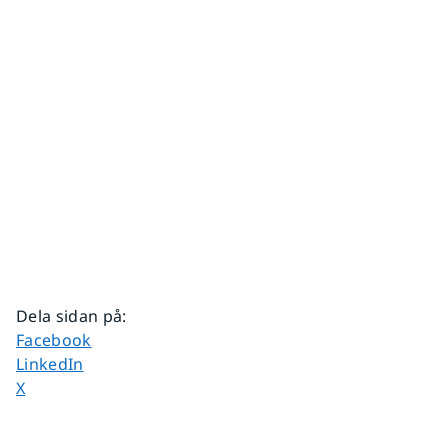
Dela sidan på
:
Dela sidan på
Facebook
Dela sidan på
LinkedIn
Dela sidan på
X