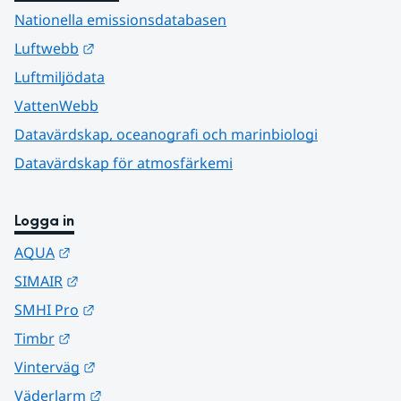
Nationella emissionsdatabasen
Länk till annan webbplats.
Luftwebb
Luftmiljödata
VattenWebb
Datavärdskap, oceanografi och marinbiologi
Datavärdskap för atmosfärkemi
Logga in
Länk till annan webbplats.
AQUA
Länk till annan webbplats.
SIMAIR
Länk till annan webbplats.
SMHI Pro
Länk till annan webbplats.
Timbr
Länk till annan webbplats.
Vinterväg
Länk till annan webbplats.
Väderlarm