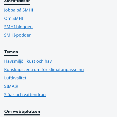
SMHI-länkar
Jobba på SMHI
Om SMHI
SMHI-bloggen
SMHI-podden
Teman
Havsmiljö i kust och hav
Kunskapscentrum för klimatanpassning
Luftkvalitet
SIMAIR
Sjöar och vattendrag
Om webbplatsen