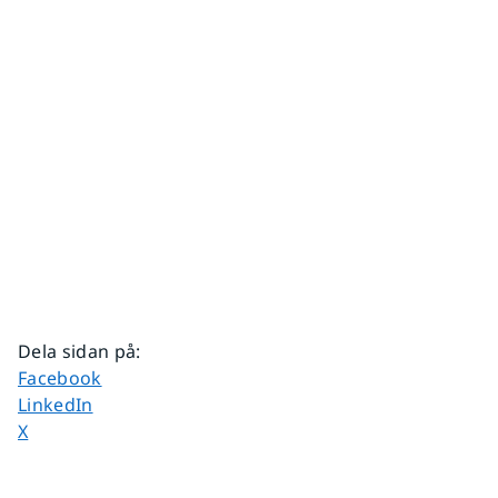
Dela sidan på
:
Dela sidan på
Facebook
Dela sidan på
LinkedIn
Dela sidan på
X