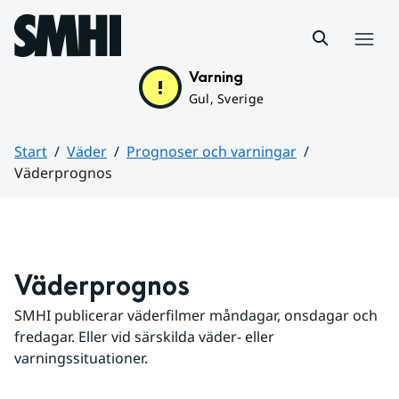
Hoppa till sidans innehåll
Meny
Varning
Gul, Sverige
Start
Väder
Prognoser och varningar
Väderprognos
Huvudinnehåll
Väderprognos
SMHI publicerar väderfilmer måndagar, onsdagar och 
fredagar. Eller vid särskilda väder- eller 
varningssituationer.