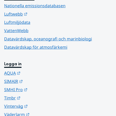
Nationella emissionsdatabasen
Länk till annan webbplats.
Luftwebb
Luftmiljödata
VattenWebb
Datavärdskap, oceanografi och marinbiologi
Datavärdskap för atmosfärkemi
Logga in
Länk till annan webbplats.
AQUA
Länk till annan webbplats.
SIMAIR
Länk till annan webbplats.
SMHI Pro
Länk till annan webbplats.
Timbr
Länk till annan webbplats.
Vinterväg
Länk till annan webbplats.
Väderlarm