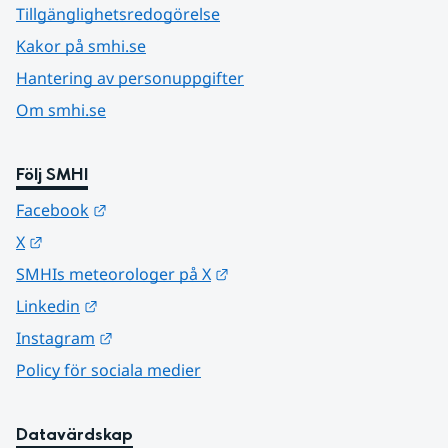
Tillgänglighetsredogörelse
Kakor på smhi.se
Hantering av personuppgifter
Om smhi.se
Följ SMHI
Länk till annan webbplats.
Facebook
Länk till annan webbplats.
X
Länk till annan webbplats.
SMHIs meteorologer på X
Länk till annan webbplats.
Linkedin
Länk till annan webbplats.
Instagram
Policy för sociala medier
Datavärdskap