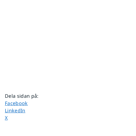
Dela sidan på
:
Dela sidan på
Facebook
Dela sidan på
LinkedIn
Dela sidan på
X