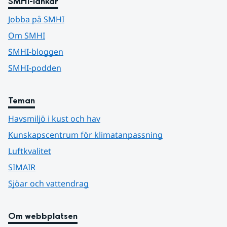
SMHI-länkar
Jobba på SMHI
Om SMHI
SMHI-bloggen
SMHI-podden
Teman
Havsmiljö i kust och hav
Kunskapscentrum för klimatanpassning
Luftkvalitet
SIMAIR
Sjöar och vattendrag
Om webbplatsen