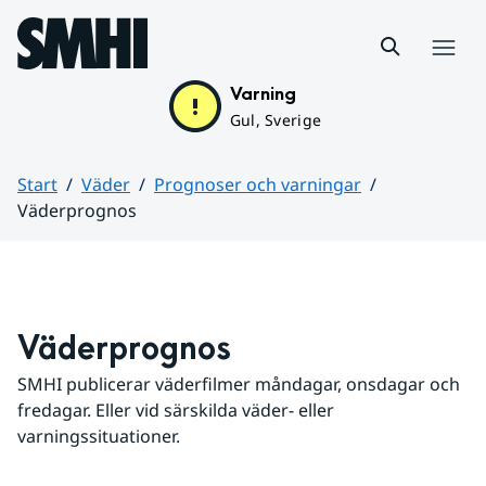
Hoppa till sidans innehåll
Meny
Varning
Gul, Sverige
Start
Väder
Prognoser och varningar
Väderprognos
Huvudinnehåll
Väderprognos
SMHI publicerar väderfilmer måndagar, onsdagar och 
fredagar. Eller vid särskilda väder- eller 
varningssituationer.