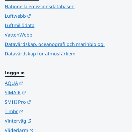
Nationella emissionsdatabasen
Länk till annan webbplats.
Luftwebb
Luftmiljödata
VattenWebb
Datavärdskap, oceanografi och marinbiologi
Datavärdskap för atmosfärkemi
Logga in
Länk till annan webbplats.
AQUA
Länk till annan webbplats.
SIMAIR
Länk till annan webbplats.
SMHI Pro
Länk till annan webbplats.
Timbr
Länk till annan webbplats.
Vinterväg
Länk till annan webbplats.
Väderlarm