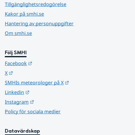
Tillgänglighetsredogörelse
Kakor på smhi.se
Hantering av personuppgifter
Om smhi.se
Följ SMHI
Länk till annan webbplats.
Facebook
Länk till annan webbplats.
X
Länk till annan webbplats.
SMHIs meteorologer på X
Länk till annan webbplats.
Linkedin
Länk till annan webbplats.
Instagram
Policy för sociala medier
Datavärdskap