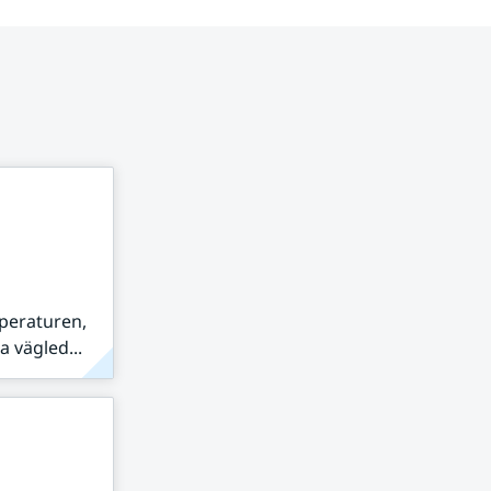
peraturen,
 vägled...