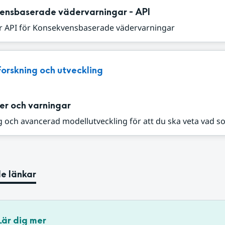
ensbaserade vädervarningar - API
r API för Konsekvensbaserade vädervarningar
Forskning och utveckling
er och varningar
 och avancerad modellutveckling för att du ska veta vad s
e länkar
Lär dig mer