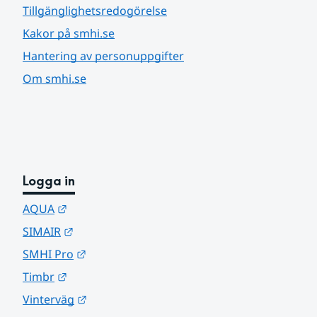
Tillgänglighetsredogörelse
Kakor på smhi.se
Hantering av personuppgifter
Om smhi.se
Logga in
Länk till annan webbplats.
AQUA
Länk till annan webbplats.
SIMAIR
Länk till annan webbplats.
SMHI Pro
Länk till annan webbplats.
Timbr
Länk till annan webbplats.
Vinterväg