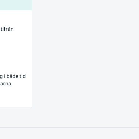
tifrån 
i både tid 
rarna.