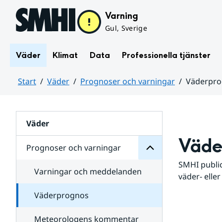
Hoppa till sidans innehåll
Varning
Gul, Sverige
Väder
Klimat
Data
Professionella tjänster
Start
Väder
Prognoser och varningar
Väderpr
varningar
och
Huvudinnehåll
Prognoser
för
Undersidor
Väder
Väde
Prognoser och varningar
SMHI public
Varningar och meddelanden
väder- eller
Väderprognos
Meteorologens kommentar