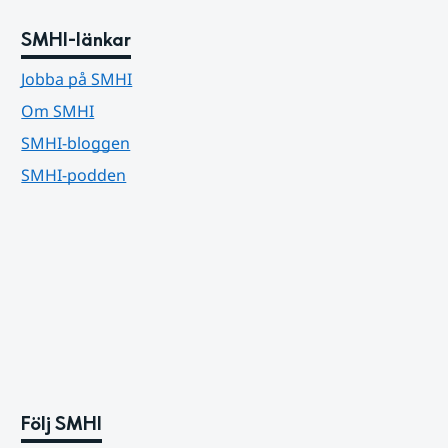
SMHI-länkar
Jobba på SMHI
Om SMHI
SMHI-bloggen
SMHI-podden
Följ SMHI