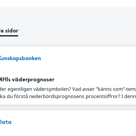
e sidor
Kunskapsbanken
MHIs väderprognoser
der egentligen vädersymbolen? Vad avser ”känns som”-tem
ka du förstå nederbördsprognosens procentsiffror? I denna
Data