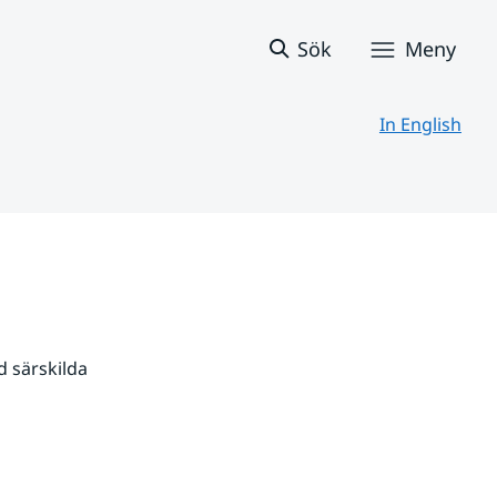
Sök
Meny
In English
 särskilda 