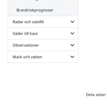
Brandriskprognoser
Radar och satellit
Väder till havs
Undersidor
för
Radar
Observationer
Undersidor
och
för
satellit
Väder
Mark och vatten
Undersidor
till
för
havs
Observationer
Undersidor
för
Mark
och
vatten
Dela sidan