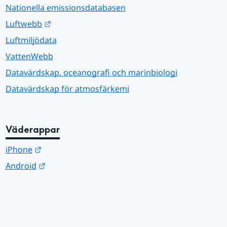
Nationella emissionsdatabasen
Länk till annan webbplats.
Luftwebb
Luftmiljödata
VattenWebb
Datavärdskap, oceanografi och marinbiologi
Datavärdskap för atmosfärkemi
Väderappar
Länk till annan webbplats.
iPhone
Länk till annan webbplats.
Android