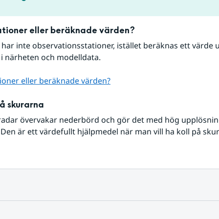
tioner eller beräknade värden?
r har inte observationsstationer, istället beräknas ett värde u
 i närheten och modelldata.
ioner eller beräknade värden?
på skurarna
radar övervakar nederbörd och gör det med hög upplösning 
Den är ett värdefullt hjälpmedel när man vill ha koll på sku