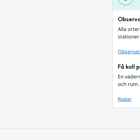
Observa
Alla orte
stationer
Observat
Få koll 
En väder
och rum. 
Radar