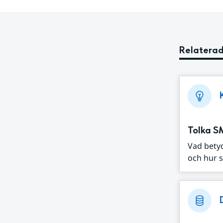
Relaterad
Tolka S
Vad bety
och hur s