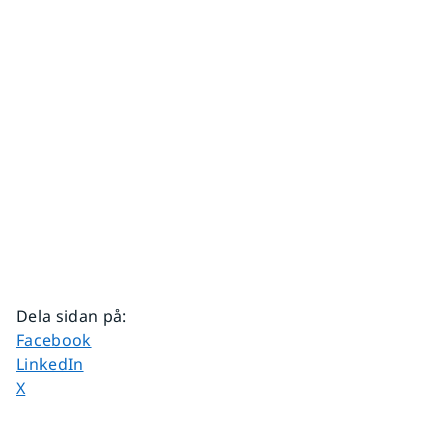
Dela sidan på
:
Dela sidan på
Facebook
Dela sidan på
LinkedIn
Dela sidan på
X