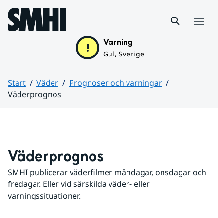
Hoppa till sidans innehåll
Meny
Varning
Gul, Sverige
Start
Väder
Prognoser och varningar
Väderprognos
Huvudinnehåll
Väderprognos
SMHI publicerar väderfilmer måndagar, onsdagar och 
fredagar. Eller vid särskilda väder- eller 
varningssituationer.