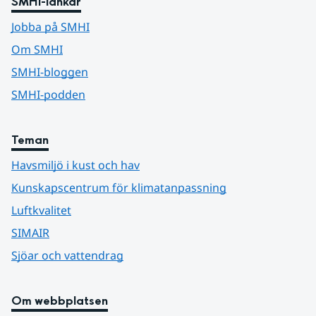
SMHI-länkar
Jobba på SMHI
Om SMHI
SMHI-bloggen
SMHI-podden
Teman
Havsmiljö i kust och hav
Kunskapscentrum för klimatanpassning
Luftkvalitet
SIMAIR
Sjöar och vattendrag
Om webbplatsen