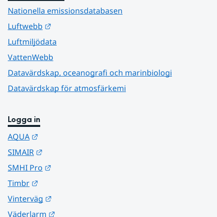
Nationella emissionsdatabasen
Länk till annan webbplats.
Luftwebb
Luftmiljödata
VattenWebb
Datavärdskap, oceanografi och marinbiologi
Datavärdskap för atmosfärkemi
Logga in
Länk till annan webbplats.
AQUA
Länk till annan webbplats.
SIMAIR
Länk till annan webbplats.
SMHI Pro
Länk till annan webbplats.
Timbr
Länk till annan webbplats.
Vinterväg
Länk till annan webbplats.
Väderlarm