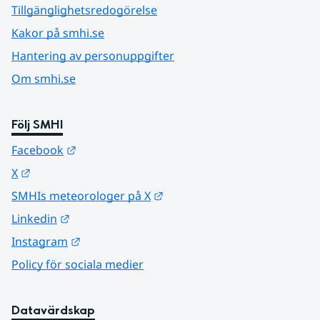
Tillgänglighetsredogörelse
Kakor på smhi.se
Hantering av personuppgifter
Om smhi.se
Följ SMHI
Länk till annan webbplats.
Facebook
Länk till annan webbplats.
X
Länk till annan webbplats.
SMHIs meteorologer på X
Länk till annan webbplats.
Linkedin
Länk till annan webbplats.
Instagram
Policy för sociala medier
Datavärdskap