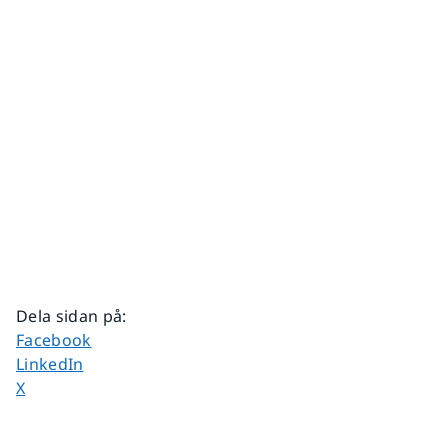
Dela sidan på
:
Dela sidan på
Facebook
Dela sidan på
LinkedIn
Dela sidan på
X