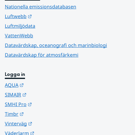
Nationella emissionsdatabasen
Länk till annan webbplats.
Luftwebb
Luftmiljödata
VattenWebb
Datavärdskap, oceanografi och marinbiologi
Datavärdskap för atmosfärkemi
Logga in
Länk till annan webbplats.
AQUA
Länk till annan webbplats.
SIMAIR
Länk till annan webbplats.
SMHI Pro
Länk till annan webbplats.
Timbr
Länk till annan webbplats.
Vinterväg
Länk till annan webbplats.
Väderlarm