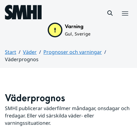
Hoppa till sidans innehåll
Meny
Varning
Gul, Sverige
Start
Väder
Prognoser och varningar
Väderprognos
Huvudinnehåll
Väderprognos
SMHI publicerar väderfilmer måndagar, onsdagar och 
fredagar. Eller vid särskilda väder- eller 
varningssituationer.