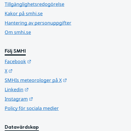
Tillgänglighetsredogörelse
Kakor på smhi.se
Hantering av personuppgifter
Om smhi.se
Följ SMHI
Länk till annan webbplats.
Facebook
Länk till annan webbplats.
X
Länk till annan webbplats.
SMHIs meteorologer på X
Länk till annan webbplats.
Linkedin
Länk till annan webbplats.
Instagram
Policy för sociala medier
Datavärdskap