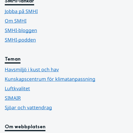
SMHI-länkar
Jobba på SMHI
Om SMHI
SMHI-bloggen
SMHI-podden
Teman
Havsmiljö i kust och hav
Kunskapscentrum för klimatanpassning
Luftkvalitet
SIMAIR
Sjöar och vattendrag
Om webbplatsen