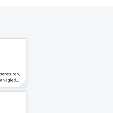
peraturen,
 vägled...