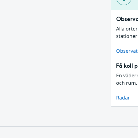
Observa
Alla orte
stationer
Observat
Få koll 
En väder
och rum. 
Radar