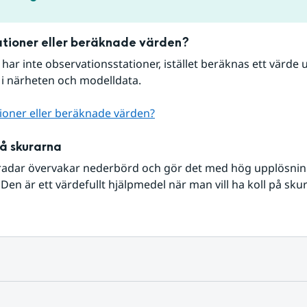
tioner eller beräknade värden?
r har inte observationsstationer, istället beräknas ett värde u
 i närheten och modelldata.
ioner eller beräknade värden?
på skurarna
radar övervakar nederbörd och gör det med hög upplösning 
Den är ett värdefullt hjälpmedel när man vill ha koll på sku