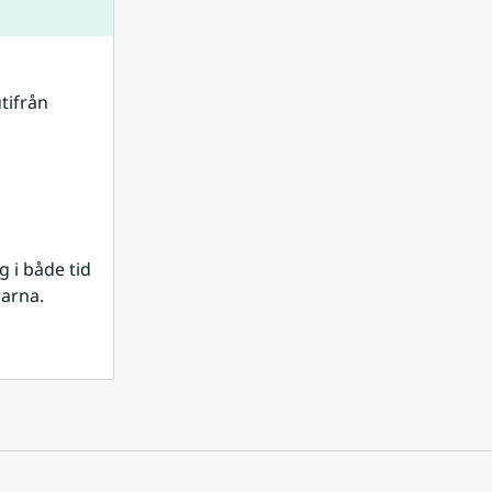
tifrån 
i både tid 
rarna.