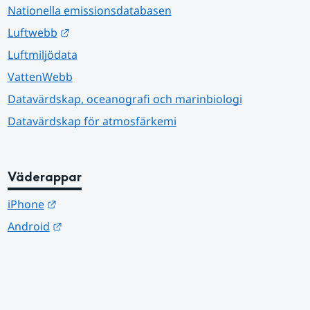
Nationella emissionsdatabasen
Länk till annan webbplats.
Luftwebb
Luftmiljödata
VattenWebb
Datavärdskap, oceanografi och marinbiologi
Datavärdskap för atmosfärkemi
Väderappar
Länk till annan webbplats.
iPhone
Länk till annan webbplats.
Android