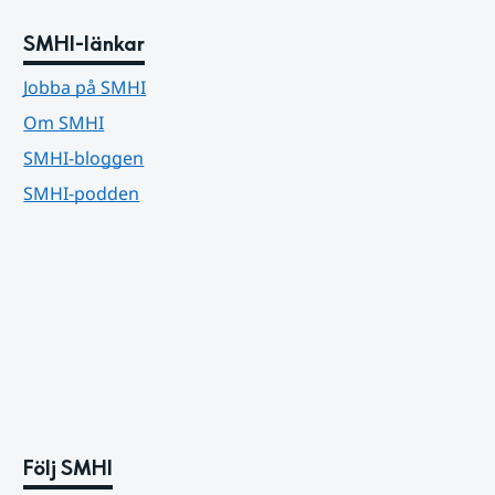
SMHI-länkar
Jobba på SMHI
Om SMHI
SMHI-bloggen
SMHI-podden
Följ SMHI