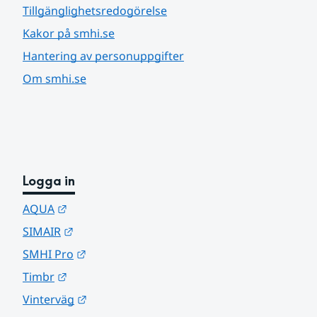
Tillgänglighetsredogörelse
Kakor på smhi.se
Hantering av personuppgifter
Om smhi.se
Logga in
Länk till annan webbplats.
AQUA
Länk till annan webbplats.
SIMAIR
Länk till annan webbplats.
SMHI Pro
Länk till annan webbplats.
Timbr
Länk till annan webbplats.
Vinterväg