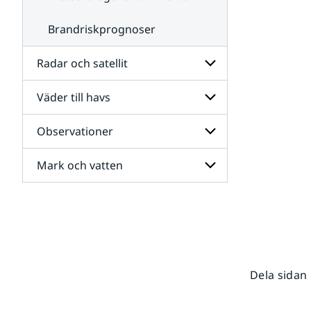
Brandriskprognoser
Radar och satellit
Väder till havs
Undersidor
för
Radar
Observationer
Undersidor
och
för
satellit
Väder
Mark och vatten
Undersidor
till
för
havs
Observationer
Undersidor
för
Mark
och
vatten
Dela sidan