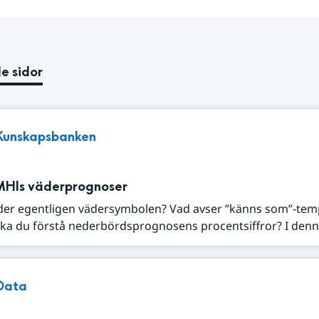
e sidor
Kunskapsbanken
MHIs väderprognoser
der egentligen vädersymbolen? Vad avser ”känns som”-tem
ka du förstå nederbördsprognosens procentsiffror? I denna
Data