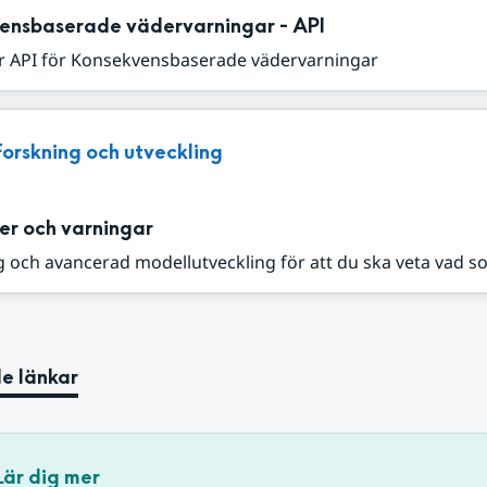
ensbaserade vädervarningar - API
r API för Konsekvensbaserade vädervarningar
Forskning och utveckling
er och varningar
 och avancerad modellutveckling för att du ska veta vad s
e länkar
Lär dig mer