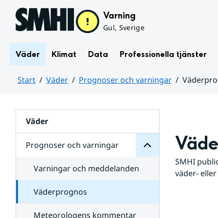
Hoppa till sidans innehåll
Varning
Gul, Sverige
Väder
Klimat
Data
Professionella tjänster
Start
Väder
Prognoser och varningar
Väderpr
varningar
och
Huvudinnehåll
Prognoser
för
Undersidor
Väder
Väde
Prognoser och varningar
SMHI public
Varningar och meddelanden
väder- eller
Väderprognos
Meteorologens kommentar