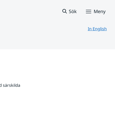
Sök
Meny
In English
 särskilda 