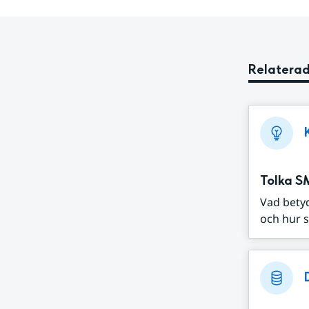
Relaterad
Tolka S
Vad bety
och hur s