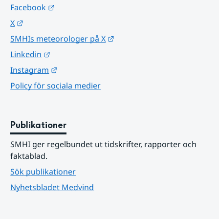
Länk till annan webbplats.
Facebook
Länk till annan webbplats.
X
Länk till annan webbplats.
SMHIs meteorologer på X
Länk till annan webbplats.
Linkedin
Länk till annan webbplats.
Instagram
Policy för sociala medier
Publikationer
SMHI ger regelbundet ut tidskrifter, rapporter och 
faktablad.
Sök publikationer
Nyhetsbladet Medvind