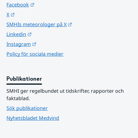
Länk till annan webbplats.
Facebook
Länk till annan webbplats.
X
Länk till annan webbplats.
SMHIs meteorologer på X
Länk till annan webbplats.
Linkedin
Länk till annan webbplats.
Instagram
Policy för sociala medier
Publikationer
SMHI ger regelbundet ut tidskrifter, rapporter och 
faktablad.
Sök publikationer
Nyhetsbladet Medvind