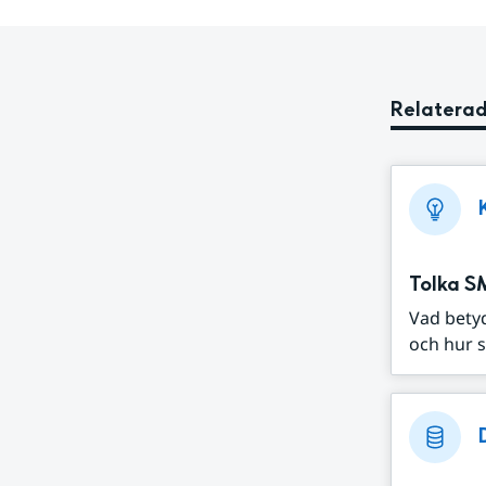
Relaterad
Tolka S
Vad bety
och hur s