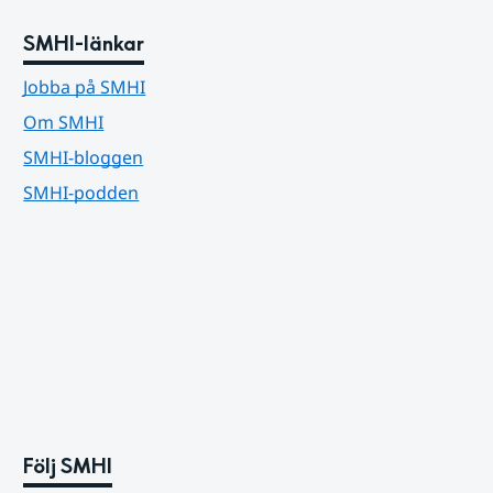
SMHI-länkar
Jobba på SMHI
Om SMHI
SMHI-bloggen
SMHI-podden
Följ SMHI