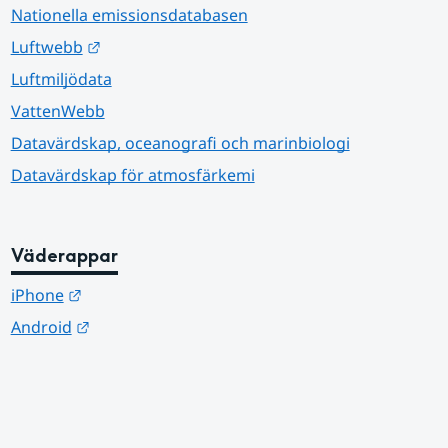
Nationella emissionsdatabasen
Länk till annan webbplats.
Luftwebb
Luftmiljödata
VattenWebb
Datavärdskap, oceanografi och marinbiologi
Datavärdskap för atmosfärkemi
Väderappar
Länk till annan webbplats.
iPhone
Länk till annan webbplats.
Android