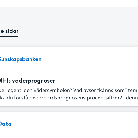
e sidor
Kunskapsbanken
MHIs väderprognoser
der egentligen vädersymbolen? Vad avser ”känns som”-tem
ka du förstå nederbördsprognosens procentsiffror? I denna
Data