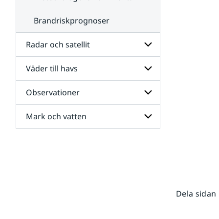
Brandriskprognoser
Radar och satellit
Väder till havs
Undersidor
för
Radar
Observationer
Undersidor
och
för
satellit
Väder
Mark och vatten
Undersidor
till
för
havs
Observationer
Undersidor
för
Mark
och
vatten
Dela sidan