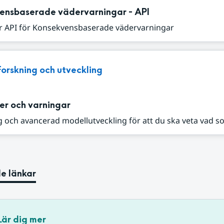
ensbaserade vädervarningar - API
r API för Konsekvensbaserade vädervarningar
Forskning och utveckling
er och varningar
 och avancerad modellutveckling för att du ska veta vad s
e länkar
Lär dig mer