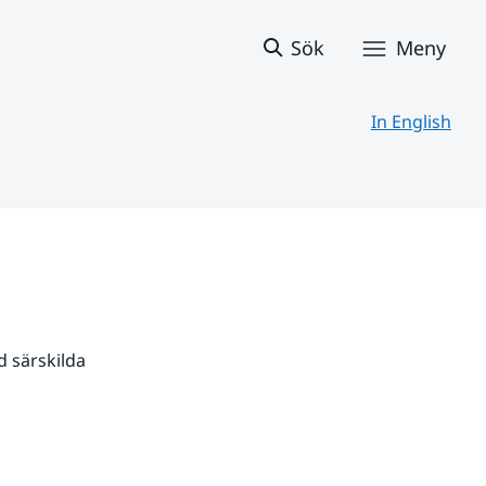
Sök
Meny
In English
 särskilda 