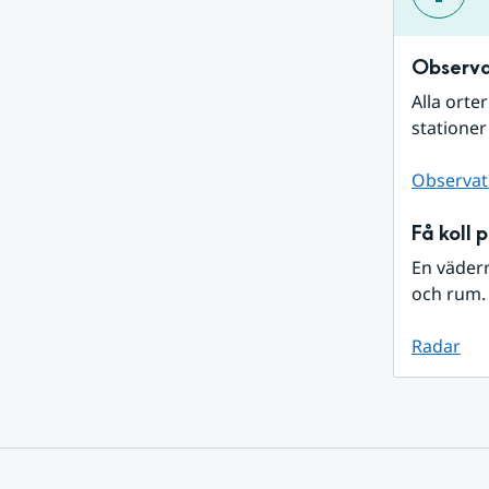
Observa
Alla orte
stationer
Observat
Få koll 
En väder
och rum. 
Radar