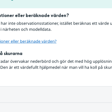
tioner eller beräknade värden?
r har inte observationsstationer, istället beräknas ett värde u
 i närheten och modelldata.
ioner eller beräknade värden?
på skurarna
radar övervakar nederbörd och gör det med hög upplösning 
Den är ett värdefullt hjälpmedel när man vill ha koll på sku