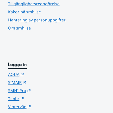
Tillgänglighetsredogörelse
Kakor på smhi.se
Hantering av personuppgifter
Om smhi.se
Logga in
Länk till annan webbplats.
AQUA
Länk till annan webbplats.
SIMAIR
Länk till annan webbplats.
SMHI Pro
Länk till annan webbplats.
Timbr
Länk till annan webbplats.
Vinterväg