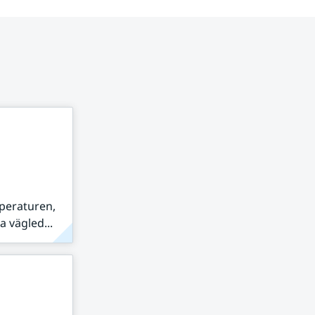
peraturen,
 vägled...