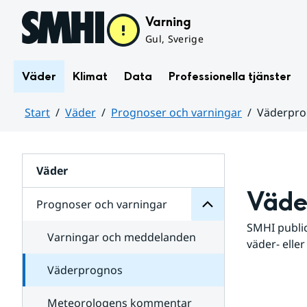
Hoppa till sidans innehåll
Varning
Gul, Sverige
Väder
Klimat
Data
Professionella tjänster
Start
Väder
Prognoser och varningar
Väderpr
varningar
och
Huvudinnehåll
Prognoser
för
Undersidor
Väder
Väde
Prognoser och varningar
SMHI public
Varningar och meddelanden
väder- eller
Väderprognos
Meteorologens kommentar