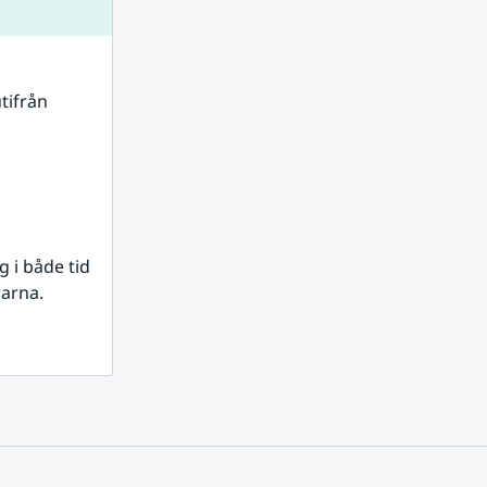
tifrån 
i både tid 
rarna.