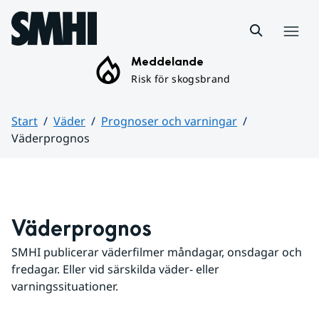
Hoppa till sidans innehåll
Meny
Meddelande
Risk för skogsbrand
Start
Väder
Prognoser och varningar
Väderprognos
Huvudinnehåll
Väderprognos
SMHI publicerar väderfilmer måndagar, onsdagar och 
fredagar. Eller vid särskilda väder- eller 
varningssituationer.