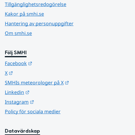
Tillgänglighetsredogörelse
Kakor på smhi.se
Hantering av personuppgifter
Om smhi.se
Följ SMHI
Länk till annan webbplats.
Facebook
Länk till annan webbplats.
X
Länk till annan webbplats.
SMHIs meteorologer på X
Länk till annan webbplats.
Linkedin
Länk till annan webbplats.
Instagram
Policy för sociala medier
Datavärdskap