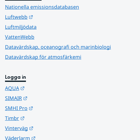
Nationella emissionsdatabasen
Länk till annan webbplats.
Luftwebb
Luftmiljödata
VattenWebb
Datavärdskap, oceanografi och marinbiologi
Datavärdskap för atmosfärkemi
Logga in
Länk till annan webbplats.
AQUA
Länk till annan webbplats.
SIMAIR
Länk till annan webbplats.
SMHI Pro
Länk till annan webbplats.
Timbr
Länk till annan webbplats.
Vinterväg
Länk till annan webbplats.
Väderlarm