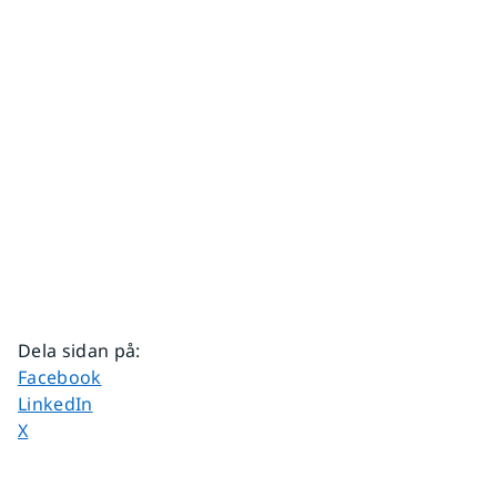
Dela sidan på
:
Dela sidan på
Facebook
Dela sidan på
LinkedIn
Dela sidan på
X