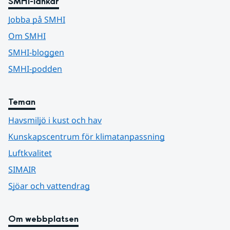
SMHI-länkar
Jobba på SMHI
Om SMHI
SMHI-bloggen
SMHI-podden
Teman
Havsmiljö i kust och hav
Kunskapscentrum för klimatanpassning
Luftkvalitet
SIMAIR
Sjöar och vattendrag
Om webbplatsen