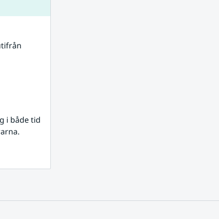
tifrån 
i både tid 
rarna.