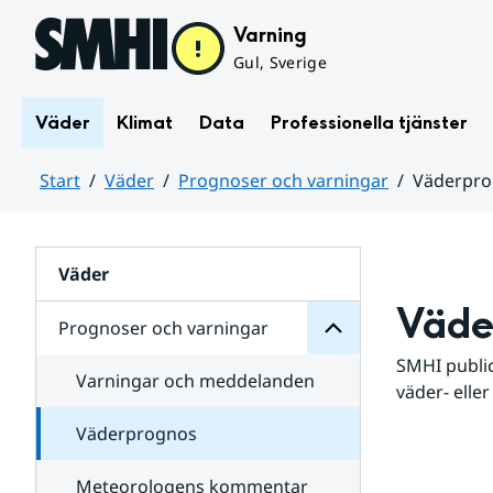
Hoppa till sidans innehåll
Varning
Gul, Sverige
Väder
Klimat
Data
Professionella tjänster
Start
Väder
Prognoser och varningar
Väderpr
varningar
och
Huvudinnehåll
Prognoser
för
Undersidor
Väder
Väde
Prognoser och varningar
SMHI public
Varningar och meddelanden
väder- eller
Väderprognos
Meteorologens kommentar