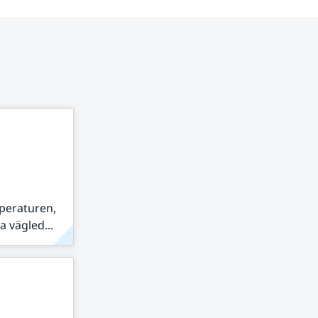
peraturen,
 vägled...