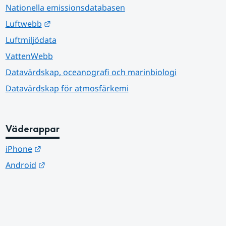
Nationella emissionsdatabasen
Länk till annan webbplats.
Luftwebb
Luftmiljödata
VattenWebb
Datavärdskap, oceanografi och marinbiologi
Datavärdskap för atmosfärkemi
Väderappar
Länk till annan webbplats.
iPhone
Länk till annan webbplats.
Android