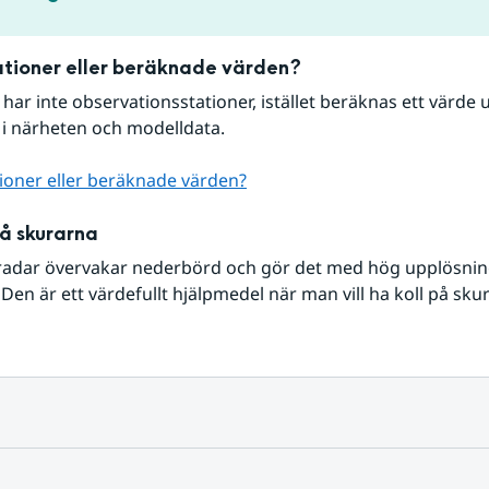
tioner eller beräknade värden?
r har inte observationsstationer, istället beräknas ett värde u
 i närheten och modelldata.
ioner eller beräknade värden?
på skurarna
radar övervakar nederbörd och gör det med hög upplösning 
Den är ett värdefullt hjälpmedel när man vill ha koll på sku