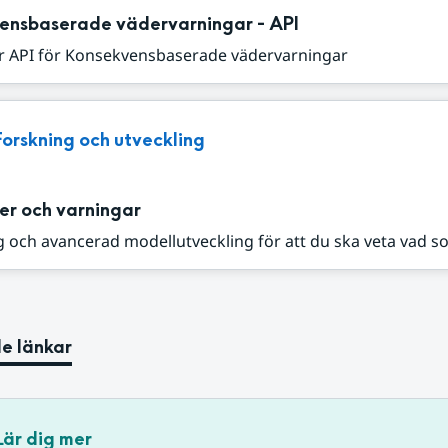
ensbaserade vädervarningar - API
r API för Konsekvensbaserade vädervarningar
Forskning och utveckling
er och varningar
 och avancerad modellutveckling för att du ska veta vad s
e länkar
Lär dig mer