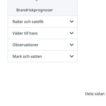
Brandriskprognoser
Radar och satellit
Väder till havs
Undersidor
för
Radar
Observationer
Undersidor
och
för
satellit
Väder
Mark och vatten
Undersidor
till
för
havs
Observationer
Undersidor
för
Mark
och
vatten
Dela sidan