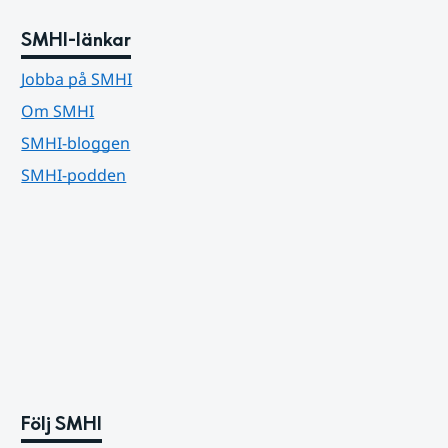
SMHI-länkar
Jobba på SMHI
Om SMHI
SMHI-bloggen
SMHI-podden
Följ SMHI