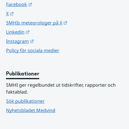
Länk till annan webbplats.
Facebook
Länk till annan webbplats.
X
Länk till annan webbplats.
SMHIs meteorologer på X
Länk till annan webbplats.
Linkedin
Länk till annan webbplats.
Instagram
Policy för sociala medier
Publikationer
SMHI ger regelbundet ut tidskrifter, rapporter och 
faktablad.
Sök publikationer
Nyhetsbladet Medvind