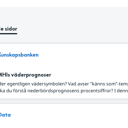
e sidor
Kunskapsbanken
MHIs väderprognoser
der egentligen vädersymbolen? Vad avser ”känns som”-tem
ka du förstå nederbördsprognosens procentsiffror? I denna
Data