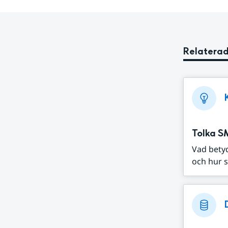
Relaterad
Tolka S
Vad bety
och hur s