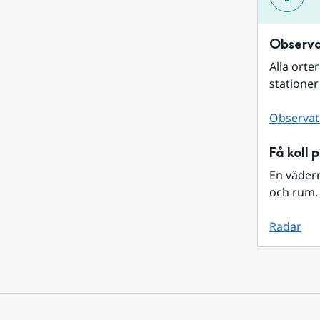
Observa
Alla orte
stationer
Observat
Få koll 
En väder
och rum. 
Radar