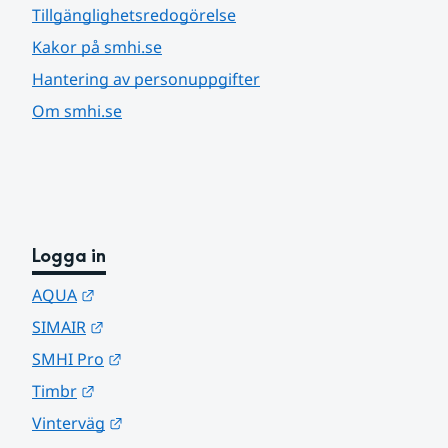
Tillgänglighetsredogörelse
Kakor på smhi.se
Hantering av personuppgifter
Om smhi.se
Logga in
Länk till annan webbplats.
AQUA
Länk till annan webbplats.
SIMAIR
Länk till annan webbplats.
SMHI Pro
Länk till annan webbplats.
Timbr
Länk till annan webbplats.
Vinterväg