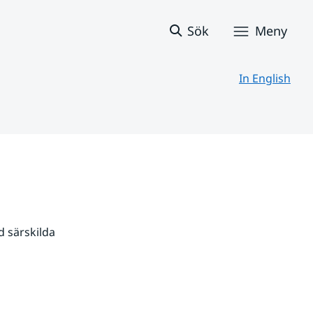
Sök
Meny
In English
 särskilda 