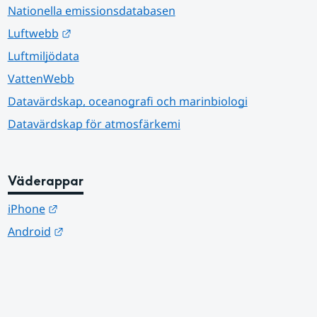
Nationella emissionsdatabasen
Länk till annan webbplats.
Luftwebb
Luftmiljödata
VattenWebb
Datavärdskap, oceanografi och marinbiologi
Datavärdskap för atmosfärkemi
Väderappar
Länk till annan webbplats.
iPhone
Länk till annan webbplats.
Android