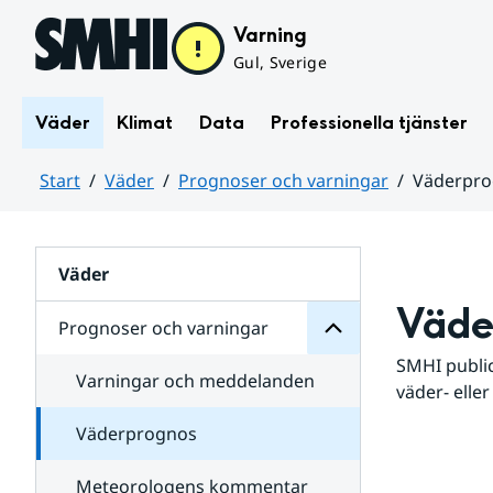
Hoppa till sidans innehåll
Varning
Gul, Sverige
Väder
Klimat
Data
Professionella tjänster
Start
Väder
Prognoser och varningar
Väderpr
varningar
och
Huvudinnehåll
Prognoser
för
Undersidor
Väder
Väde
Prognoser och varningar
SMHI public
Varningar och meddelanden
väder- eller
Väderprognos
Meteorologens kommentar