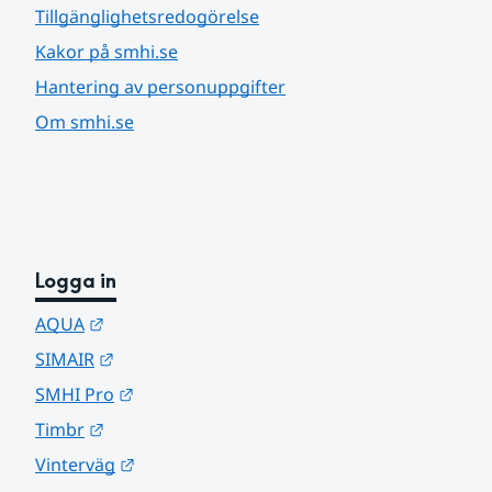
Tillgänglighetsredogörelse
Kakor på smhi.se
Hantering av personuppgifter
Om smhi.se
Logga in
Länk till annan webbplats.
AQUA
Länk till annan webbplats.
SIMAIR
Länk till annan webbplats.
SMHI Pro
Länk till annan webbplats.
Timbr
Länk till annan webbplats.
Vinterväg