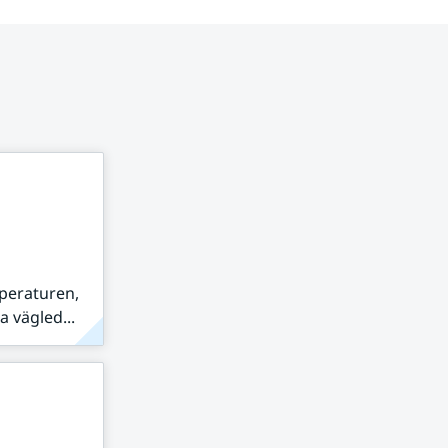
peraturen,
 vägled...