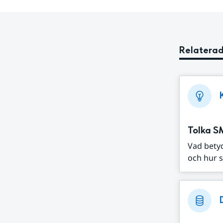
Relaterad
Tolka S
Vad bety
och hur s