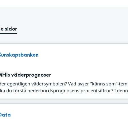
e sidor
Kunskapsbanken
MHIs väderprognoser
der egentligen vädersymbolen? Vad avser ”känns som”-tem
ka du förstå nederbördsprognosens procentsiffror? I denna
Data