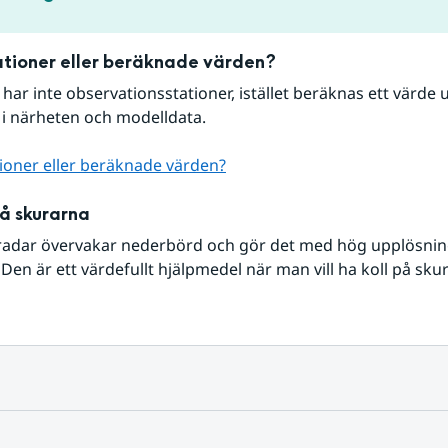
tioner eller beräknade värden?
r har inte observationsstationer, istället beräknas ett värde u
 i närheten och modelldata.
ioner eller beräknade värden?
på skurarna
radar övervakar nederbörd och gör det med hög upplösning 
Den är ett värdefullt hjälpmedel när man vill ha koll på sku