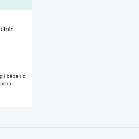
tifrån 
i både tid 
rarna.