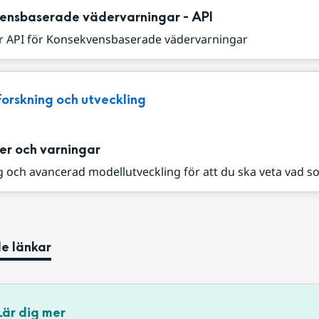
ensbaserade vädervarningar - API
r API för Konsekvensbaserade vädervarningar
Forskning och utveckling
er och varningar
 och avancerad modellutveckling för att du ska veta vad s
e länkar
Lär dig mer