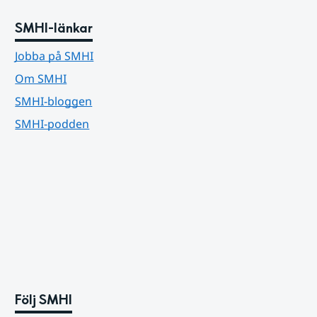
SMHI-länkar
Jobba på SMHI
Om SMHI
SMHI-bloggen
SMHI-podden
Följ SMHI