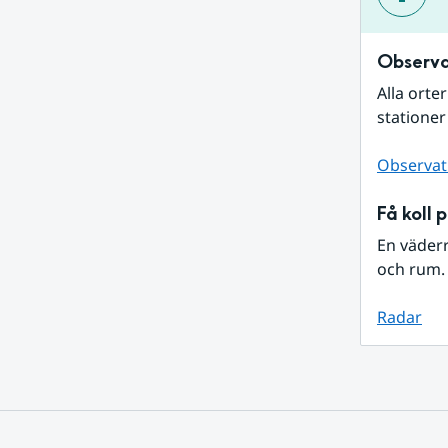
Observa
Alla orte
stationer
Observat
Få koll 
En väder
och rum. 
Radar