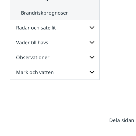
Brandriskprognoser
Radar och satellit
Väder till havs
Undersidor
för
Radar
Observationer
Undersidor
och
för
satellit
Väder
Mark och vatten
Undersidor
till
för
havs
Observationer
Undersidor
för
Mark
och
vatten
Dela sidan