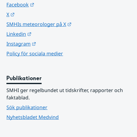
Länk till annan webbplats.
Facebook
Länk till annan webbplats.
X
Länk till annan webbplats.
SMHIs meteorologer på X
Länk till annan webbplats.
Linkedin
Länk till annan webbplats.
Instagram
Policy för sociala medier
Publikationer
SMHI ger regelbundet ut tidskrifter, rapporter och 
faktablad.
Sök publikationer
Nyhetsbladet Medvind