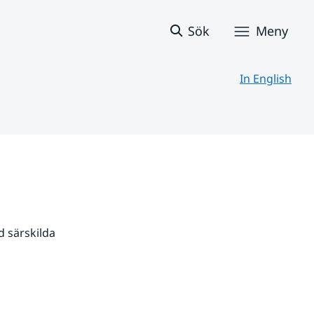
Sök
Meny
In English
 särskilda 