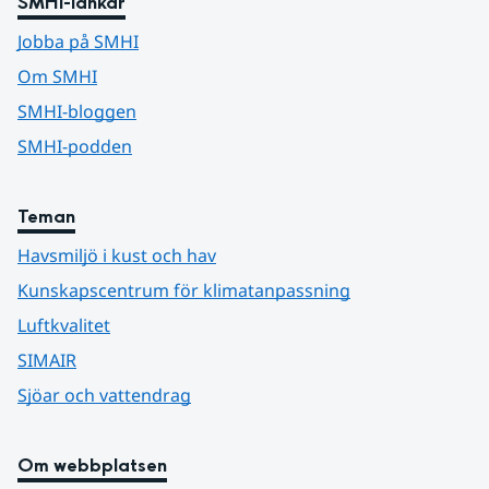
SMHI-länkar
Jobba på SMHI
Om SMHI
SMHI-bloggen
SMHI-podden
Teman
Havsmiljö i kust och hav
Kunskapscentrum för klimatanpassning
Luftkvalitet
SIMAIR
Sjöar och vattendrag
Om webbplatsen