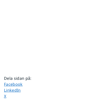
Dela sidan på
:
Dela sidan på
Facebook
Dela sidan på
LinkedIn
Dela sidan på
X