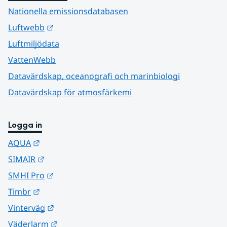
Nationella emissionsdatabasen
Länk till annan webbplats.
Luftwebb
Luftmiljödata
VattenWebb
Datavärdskap, oceanografi och marinbiologi
Datavärdskap för atmosfärkemi
Logga in
Länk till annan webbplats.
AQUA
Länk till annan webbplats.
SIMAIR
Länk till annan webbplats.
SMHI Pro
Länk till annan webbplats.
Timbr
Länk till annan webbplats.
Vinterväg
Länk till annan webbplats.
Väderlarm