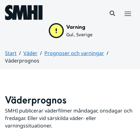
Hoppa till sidans innehåll
Meny
Varning
Gul, Sverige
Start
Väder
Prognoser och varningar
Väderprognos
Huvudinnehåll
Väderprognos
SMHI publicerar väderfilmer måndagar, onsdagar och 
fredagar. Eller vid särskilda väder- eller 
varningssituationer.