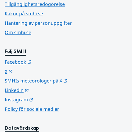
Tillgänglighetsredogörelse
Kakor på smhi.se
Hantering av personuppgifter
Om smhi.se
Följ SMHI
Länk till annan webbplats.
Facebook
Länk till annan webbplats.
X
Länk till annan webbplats.
SMHIs meteorologer på X
Länk till annan webbplats.
Linkedin
Länk till annan webbplats.
Instagram
Policy för sociala medier
Datavärdskap