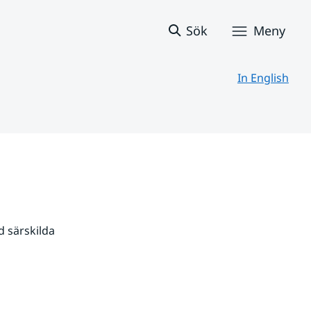
Sök
Meny
In English
 särskilda 