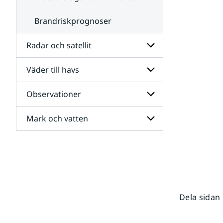
Brandriskprognoser
Radar och satellit
Väder till havs
Undersidor
för
Radar
Observationer
Undersidor
och
för
satellit
Väder
Mark och vatten
Undersidor
till
för
havs
Observationer
Undersidor
för
Mark
och
vatten
Dela sidan