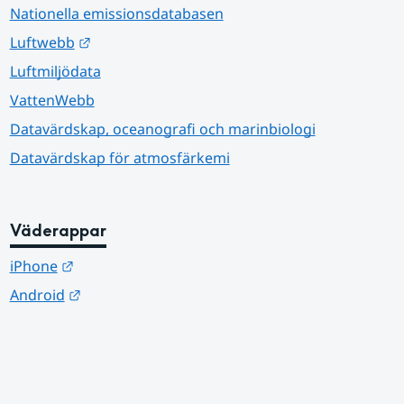
Nationella emissionsdatabasen
Länk till annan webbplats.
Luftwebb
Luftmiljödata
VattenWebb
Datavärdskap, oceanografi och marinbiologi
Datavärdskap för atmosfärkemi
Väderappar
Länk till annan webbplats.
iPhone
Länk till annan webbplats.
Android