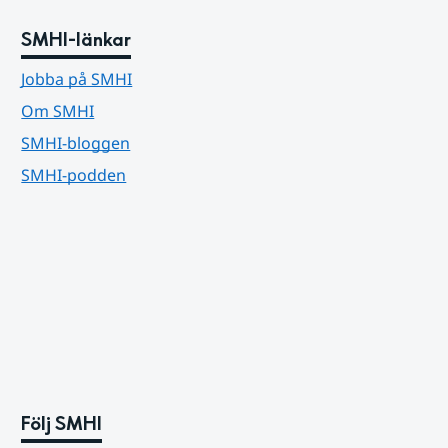
SMHI-länkar
Jobba på SMHI
Om SMHI
SMHI-bloggen
SMHI-podden
Följ SMHI