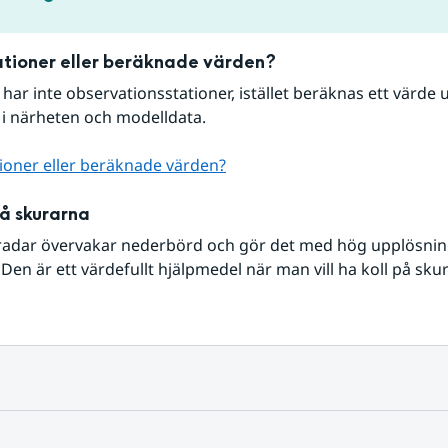
tioner eller beräknade värden?
r har inte observationsstationer, istället beräknas ett värde u
 i närheten och modelldata.
ioner eller beräknade värden?
på skurarna
radar övervakar nederbörd och gör det med hög upplösning 
Den är ett värdefullt hjälpmedel när man vill ha koll på sku