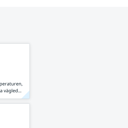
peraturen,
 vägled...