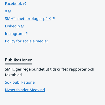
Länk till annan webbplats.
Facebook
Länk till annan webbplats.
X
Länk till annan webbplats.
SMHIs meteorologer på X
Länk till annan webbplats.
Linkedin
Länk till annan webbplats.
Instagram
Policy för sociala medier
Publikationer
SMHI ger regelbundet ut tidskrifter, rapporter och 
faktablad.
Sök publikationer
Nyhetsbladet Medvind