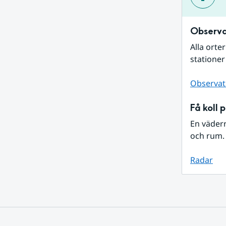
Observa
Alla orte
stationer
Observat
Få koll 
En väder
och rum. 
Radar