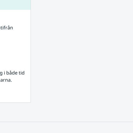
tifrån 
i både tid 
rarna.