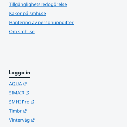
Tillgänglighetsredogörelse
Kakor på smhi.se
Hantering av personuppgifter
Om smhi.se
Logga in
Länk till annan webbplats.
AQUA
Länk till annan webbplats.
SIMAIR
Länk till annan webbplats.
SMHI Pro
Länk till annan webbplats.
Timbr
Länk till annan webbplats.
Vinterväg