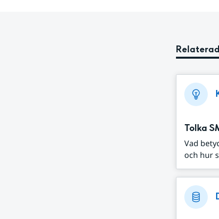
Relaterad
Tolka S
Vad bety
och hur s