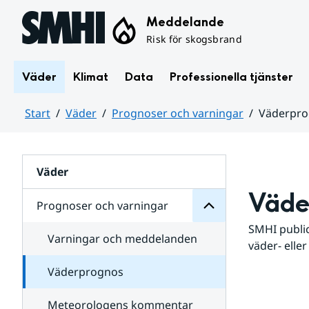
Hoppa till sidans innehåll
Meddelande
Risk för skogsbrand
Väder
Klimat
Data
Professionella tjänster
Start
Väder
Prognoser och varningar
Väderpr
varningar
och
Huvudinnehåll
Prognoser
för
Undersidor
Väder
Väde
Prognoser och varningar
SMHI public
Varningar och meddelanden
väder- eller
Väderprognos
Meteorologens kommentar