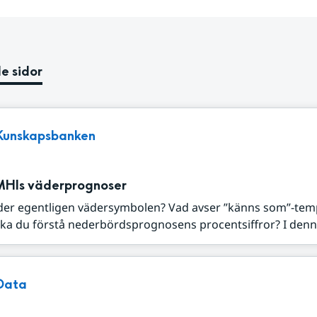
e sidor
Kunskapsbanken
MHIs väderprognoser
der egentligen vädersymbolen? Vad avser ”känns som”-tem
ka du förstå nederbördsprognosens procentsiffror? I denna
Data