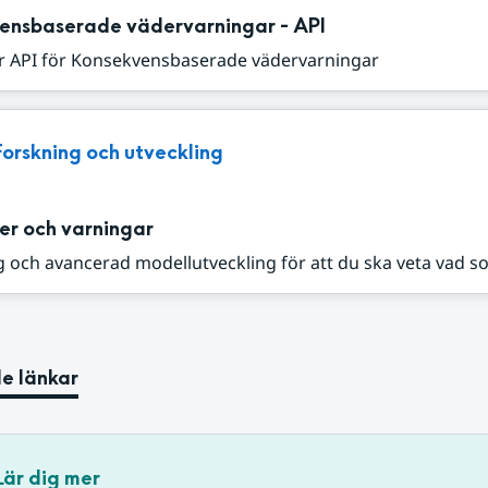
ensbaserade vädervarningar - API
r API för Konsekvensbaserade vädervarningar
Forskning och utveckling
er och varningar
 och avancerad modellutveckling för att du ska veta vad s
e länkar
Lär dig mer