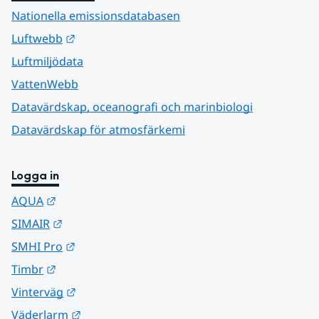
Nationella emissionsdatabasen
Länk till annan webbplats.
Luftwebb
Luftmiljödata
VattenWebb
Datavärdskap, oceanografi och marinbiologi
Datavärdskap för atmosfärkemi
Logga in
Länk till annan webbplats.
AQUA
Länk till annan webbplats.
SIMAIR
Länk till annan webbplats.
SMHI Pro
Länk till annan webbplats.
Timbr
Länk till annan webbplats.
Vinterväg
Länk till annan webbplats.
Väderlarm