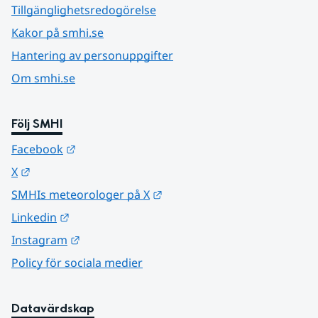
Tillgänglighetsredogörelse
Kakor på smhi.se
Hantering av personuppgifter
Om smhi.se
Följ SMHI
Länk till annan webbplats.
Facebook
Länk till annan webbplats.
X
Länk till annan webbplats.
SMHIs meteorologer på X
Länk till annan webbplats.
Linkedin
Länk till annan webbplats.
Instagram
Policy för sociala medier
Datavärdskap