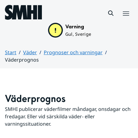
Hoppa till sidans innehåll
Meny
Varning
Gul, Sverige
Start
Väder
Prognoser och varningar
Väderprognos
Huvudinnehåll
Väderprognos
SMHI publicerar väderfilmer måndagar, onsdagar och 
fredagar. Eller vid särskilda väder- eller 
varningssituationer.