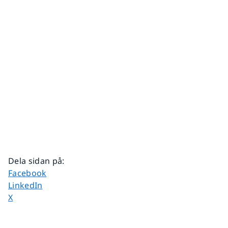
Dela sidan på
:
Dela sidan på
Facebook
Dela sidan på
LinkedIn
Dela sidan på
X