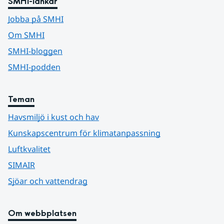
SMHI-länkar
Jobba på SMHI
Om SMHI
SMHI-bloggen
SMHI-podden
Teman
Havsmiljö i kust och hav
Kunskapscentrum för klimatanpassning
Luftkvalitet
SIMAIR
Sjöar och vattendrag
Om webbplatsen