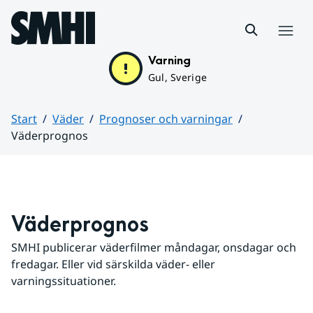
Hoppa till sidans innehåll
Meny
Varning
Gul, Sverige
Start
Väder
Prognoser och varningar
Väderprognos
Huvudinnehåll
Väderprognos
SMHI publicerar väderfilmer måndagar, onsdagar och 
fredagar. Eller vid särskilda väder- eller 
varningssituationer.