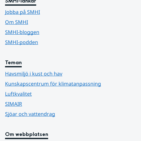
SMHI-länkar
Jobba på SMHI
Om SMHI
SMHI-bloggen
SMHI-podden
Teman
Havsmiljö i kust och hav
Kunskapscentrum för klimatanpassning
Luftkvalitet
SIMAIR
Sjöar och vattendrag
Om webbplatsen