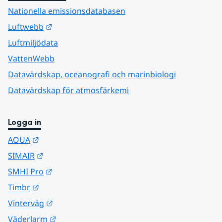
Nationella emissionsdatabasen
Länk till annan webbplats.
Luftwebb
Luftmiljödata
VattenWebb
Datavärdskap, oceanografi och marinbiologi
Datavärdskap för atmosfärkemi
Logga in
Länk till annan webbplats.
AQUA
Länk till annan webbplats.
SIMAIR
Länk till annan webbplats.
SMHI Pro
Länk till annan webbplats.
Timbr
Länk till annan webbplats.
Vinterväg
Länk till annan webbplats.
Väderlarm