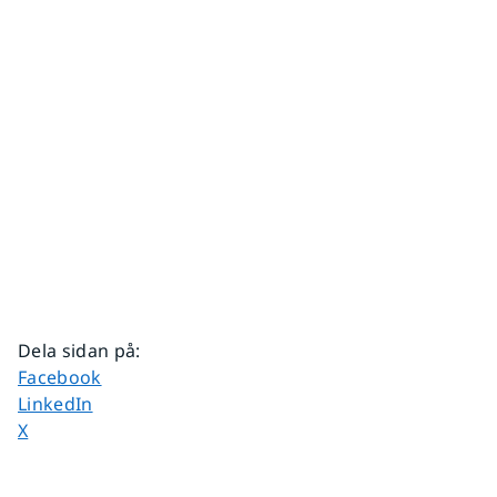
Dela sidan på
:
Dela sidan på
Facebook
Dela sidan på
LinkedIn
Dela sidan på
X