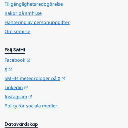
Tillgänglighetsredogörelse
Kakor på smhi.se
Hantering av personuppgifter
Om smhi.se
Följ SMHI
Länk till annan webbplats.
Facebook
Länk till annan webbplats.
X
Länk till annan webbplats.
SMHIs meteorologer på X
Länk till annan webbplats.
Linkedin
Länk till annan webbplats.
Instagram
Policy för sociala medier
Datavärdskap