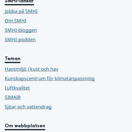
SMHI-länkar
Jobba på SMHI
Om SMHI
SMHI-bloggen
SMHI-podden
Teman
Havsmiljö i kust och hav
Kunskapscentrum för klimatanpassning
Luftkvalitet
SIMAIR
Sjöar och vattendrag
Om webbplatsen