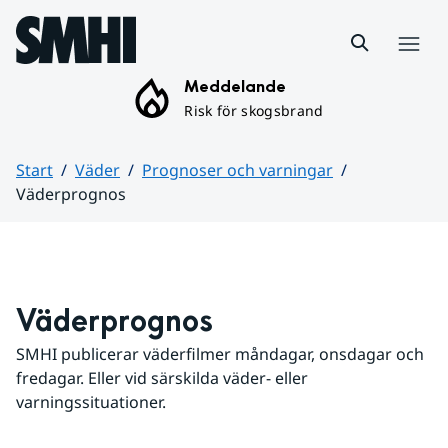
Hoppa till sidans innehåll
Meny
Meddelande
Risk för skogsbrand
Start
Väder
Prognoser och varningar
Väderprognos
Huvudinnehåll
Väderprognos
SMHI publicerar väderfilmer måndagar, onsdagar och 
fredagar. Eller vid särskilda väder- eller 
varningssituationer.