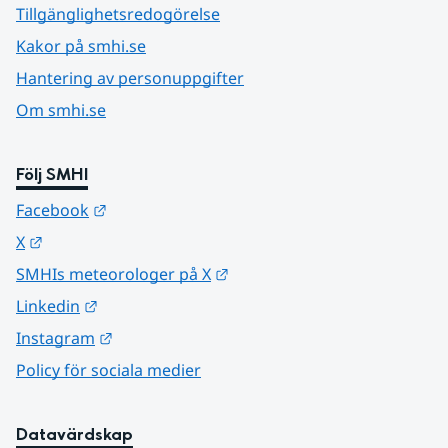
Tillgänglighetsredogörelse
Kakor på smhi.se
Hantering av personuppgifter
Om smhi.se
Följ SMHI
Länk till annan webbplats.
Facebook
Länk till annan webbplats.
X
Länk till annan webbplats.
SMHIs meteorologer på X
Länk till annan webbplats.
Linkedin
Länk till annan webbplats.
Instagram
Policy för sociala medier
Datavärdskap