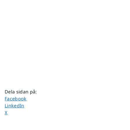
Dela sidan på
:
Dela sidan på
Facebook
Dela sidan på
LinkedIn
Dela sidan på
X