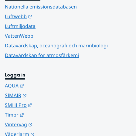
Nationella emissionsdatabasen
Länk till annan webbplats.
Luftwebb
Luftmiljödata
VattenWebb
Datavärdskap, oceanografi och marinbiologi
Datavärdskap för atmosfärkemi
Logga in
Länk till annan webbplats.
AQUA
Länk till annan webbplats.
SIMAIR
Länk till annan webbplats.
SMHI Pro
Länk till annan webbplats.
Timbr
Länk till annan webbplats.
Vinterväg
Länk till annan webbplats.
Väderlarm