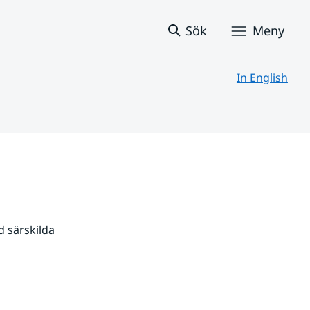
Sök
Meny
In English
 särskilda 