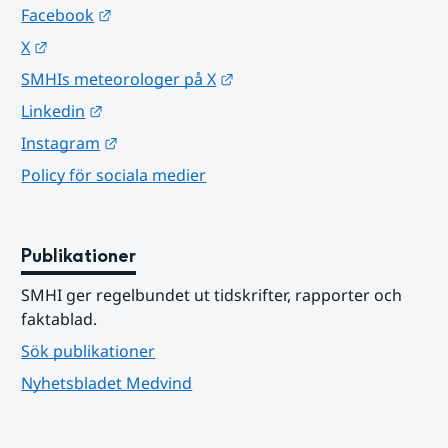
Länk till annan webbplats.
Facebook
Länk till annan webbplats.
X
Länk till annan webbplats.
SMHIs meteorologer på X
Länk till annan webbplats.
Linkedin
Länk till annan webbplats.
Instagram
Policy för sociala medier
Publikationer
SMHI ger regelbundet ut tidskrifter, rapporter och 
faktablad.
Sök publikationer
Nyhetsbladet Medvind