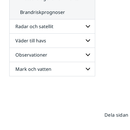
Brandriskprognoser
Radar och satellit
Väder till havs
Undersidor
för
Radar
Observationer
Undersidor
och
för
satellit
Väder
Mark och vatten
Undersidor
till
för
havs
Observationer
Undersidor
för
Mark
och
vatten
Dela sidan