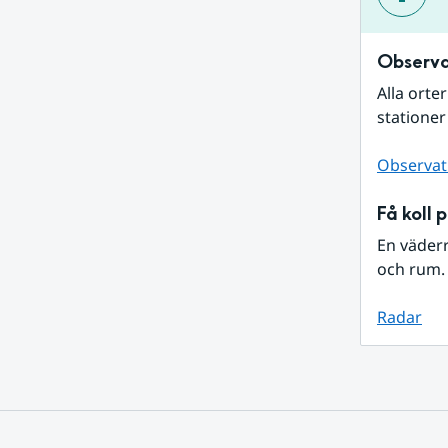
Observa
Alla orte
stationer
Observat
Få koll 
En väder
och rum. 
Radar