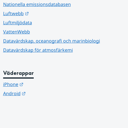
Nationella emissionsdatabasen
Länk till annan webbplats.
Luftwebb
Luftmiljödata
VattenWebb
Datavärdskap, oceanografi och marinbiologi
Datavärdskap för atmosfärkemi
Väderappar
Länk till annan webbplats.
iPhone
Länk till annan webbplats.
Android