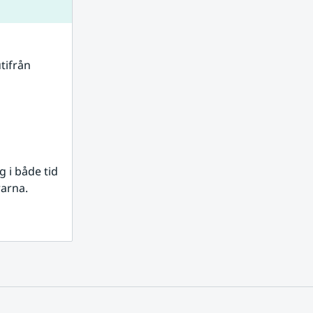
tifrån 
i både tid 
rarna.