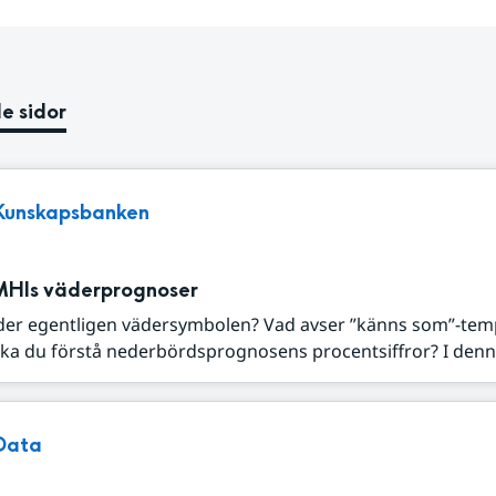
e sidor
Kunskapsbanken
MHIs väderprognoser
der egentligen vädersymbolen? Vad avser ”känns som”-tem
ka du förstå nederbördsprognosens procentsiffror? I denna
Data