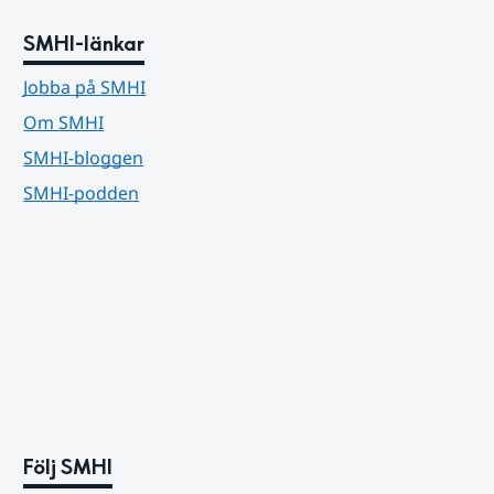
SMHI-länkar
Jobba på SMHI
Om SMHI
SMHI-bloggen
SMHI-podden
Följ SMHI