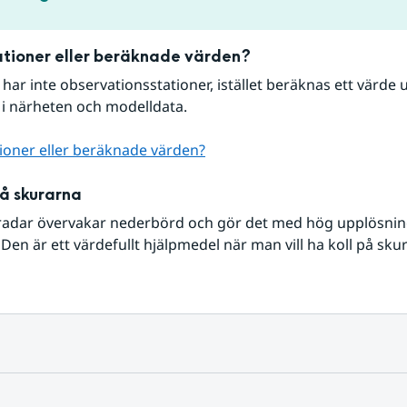
tioner eller beräknade värden?
r har inte observationsstationer, istället beräknas ett värde u
 i närheten och modelldata.
ioner eller beräknade värden?
på skurarna
radar övervakar nederbörd och gör det med hög upplösning 
Den är ett värdefullt hjälpmedel när man vill ha koll på sku