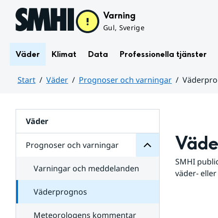
Hoppa till sidans innehåll
Varning
Gul, Sverige
Väder
Klimat
Data
Professionella tjänster
Start
Väder
Prognoser och varningar
Väderpr
varningar
och
Huvudinnehåll
Prognoser
för
Undersidor
Väder
Väde
Prognoser och varningar
SMHI public
Varningar och meddelanden
väder- eller
Väderprognos
Meteorologens kommentar