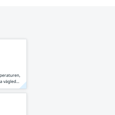
peraturen,
 vägled...