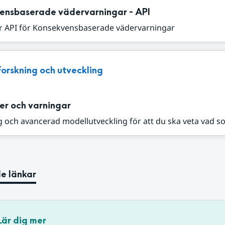
ensbaserade vädervarningar - API
r API för Konsekvensbaserade vädervarningar
Forskning och utveckling
er och varningar
 och avancerad modellutveckling för att du ska veta vad s
e länkar
Lär dig mer