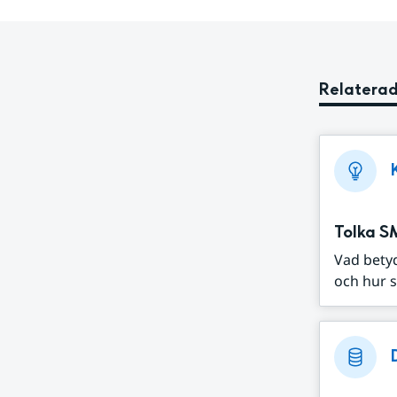
Relaterad
Tolka S
Vad bety
och hur s