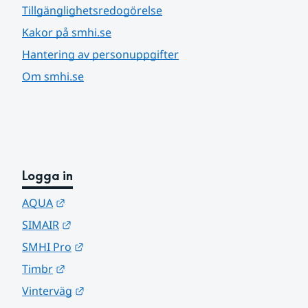
Tillgänglighetsredogörelse
Kakor på smhi.se
Hantering av personuppgifter
Om smhi.se
Logga in
Länk till annan webbplats.
AQUA
Länk till annan webbplats.
SIMAIR
Länk till annan webbplats.
SMHI Pro
Länk till annan webbplats.
Timbr
Länk till annan webbplats.
Vinterväg