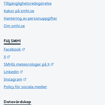
Tillgänglighetsredogörelse
Kakor på smhi.se
Hantering av personuppgifter
Om smhi.se
Följ SMHI
Länk till annan webbplats.
Facebook
Länk till annan webbplats.
X
Länk till annan webbplats.
SMHIs meteorologer på X
Länk till annan webbplats.
Linkedin
Länk till annan webbplats.
Instagram
Policy för sociala medier
Datavärdskap