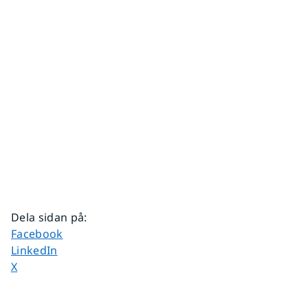
Dela sidan på
:
Dela sidan på
Facebook
Dela sidan på
LinkedIn
Dela sidan på
X