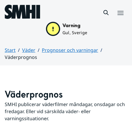
Hoppa till sidans innehåll
Meny
Varning
Gul, Sverige
Start
Väder
Prognoser och varningar
Väderprognos
Huvudinnehåll
Väderprognos
SMHI publicerar väderfilmer måndagar, onsdagar och 
fredagar. Eller vid särskilda väder- eller 
varningssituationer.