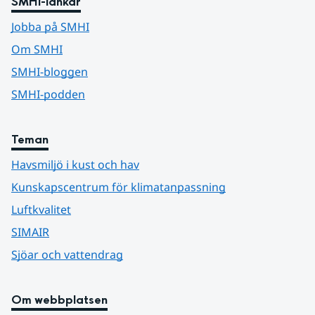
SMHI-länkar
Jobba på SMHI
Om SMHI
SMHI-bloggen
SMHI-podden
Teman
Havsmiljö i kust och hav
Kunskapscentrum för klimatanpassning
Luftkvalitet
SIMAIR
Sjöar och vattendrag
Om webbplatsen