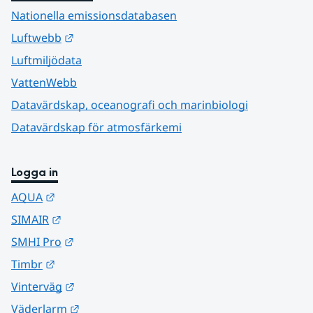
Nationella emissionsdatabasen
Länk till annan webbplats.
Luftwebb
Luftmiljödata
VattenWebb
Datavärdskap, oceanografi och marinbiologi
Datavärdskap för atmosfärkemi
Logga in
Länk till annan webbplats.
AQUA
Länk till annan webbplats.
SIMAIR
Länk till annan webbplats.
SMHI Pro
Länk till annan webbplats.
Timbr
Länk till annan webbplats.
Vinterväg
Länk till annan webbplats.
Väderlarm