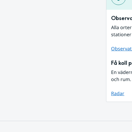
Observa
Alla orte
stationer
Observat
Få koll 
En väder
och rum. 
Radar