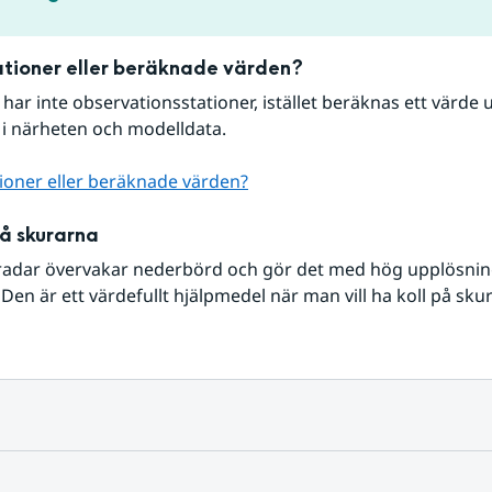
tioner eller beräknade värden?
r har inte observationsstationer, istället beräknas ett värde u
 i närheten och modelldata.
ioner eller beräknade värden?
på skurarna
radar övervakar nederbörd och gör det med hög upplösning 
Den är ett värdefullt hjälpmedel när man vill ha koll på sku