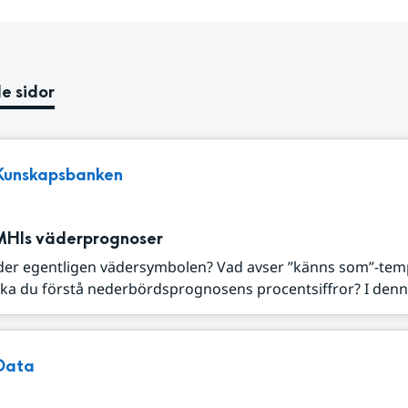
e sidor
Kunskapsbanken
MHIs väderprognoser
der egentligen vädersymbolen? Vad avser ”känns som”-tem
ka du förstå nederbördsprognosens procentsiffror? I denna
Data