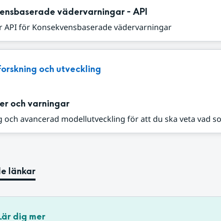
ensbaserade vädervarningar - API
r API för Konsekvensbaserade vädervarningar
Forskning och utveckling
er och varningar
 och avancerad modellutveckling för att du ska veta vad s
e länkar
Lär dig mer