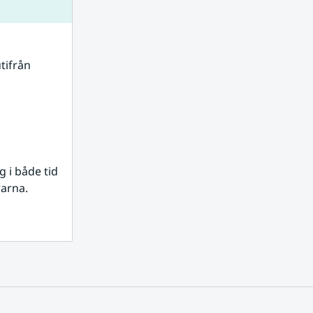
tifrån 
i både tid 
rarna.