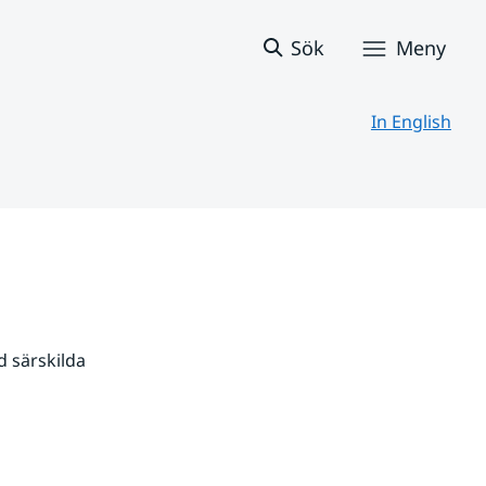
Sök
Meny
In English
 särskilda 