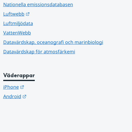
Nationella emissionsdatabasen
Länk till annan webbplats.
Luftwebb
Luftmiljödata
VattenWebb
Datavärdskap, oceanografi och marinbiologi
Datavärdskap för atmosfärkemi
Väderappar
Länk till annan webbplats.
iPhone
Länk till annan webbplats.
Android