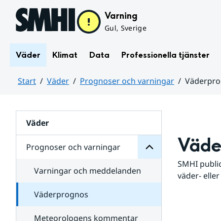
Hoppa till sidans innehåll
Varning
Gul, Sverige
Väder
Klimat
Data
Professionella tjänster
Start
Väder
Prognoser och varningar
Väderpr
varningar
och
Huvudinnehåll
Prognoser
för
Undersidor
Väder
Väde
Prognoser och varningar
SMHI public
Varningar och meddelanden
väder- eller
Väderprognos
Meteorologens kommentar