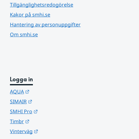
Tillgänglighetsredogörelse
Kakor på smhi.se
Hantering av personuppgifter
Om smhi.se
Logga in
Länk till annan webbplats.
AQUA
Länk till annan webbplats.
SIMAIR
Länk till annan webbplats.
SMHI Pro
Länk till annan webbplats.
Timbr
Länk till annan webbplats.
Vinterväg