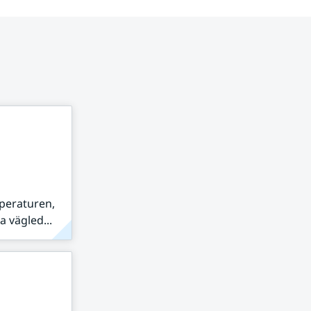
peraturen,
 vägled...