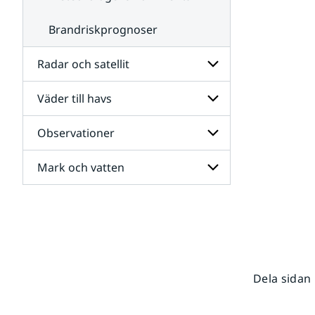
Brandriskprognoser
Radar och satellit
Väder till havs
Undersidor
för
Radar
Observationer
Undersidor
och
för
satellit
Väder
Mark och vatten
Undersidor
till
för
havs
Observationer
Undersidor
för
Mark
och
vatten
Dela sidan