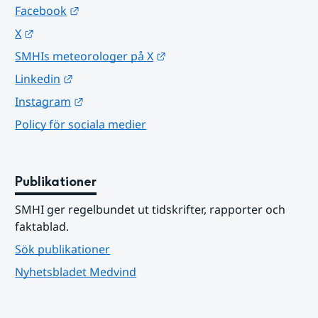
Länk till annan webbplats.
Facebook
Länk till annan webbplats.
X
Länk till annan webbplats.
SMHIs meteorologer på X
Länk till annan webbplats.
Linkedin
Länk till annan webbplats.
Instagram
Policy för sociala medier
Publikationer
SMHI ger regelbundet ut tidskrifter, rapporter och 
faktablad.
Sök publikationer
Nyhetsbladet Medvind