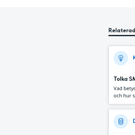
Relaterad
Tolka S
Vad bety
och hur s