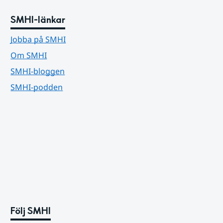
SMHI-länkar
Jobba på SMHI
Om SMHI
SMHI-bloggen
SMHI-podden
Följ SMHI