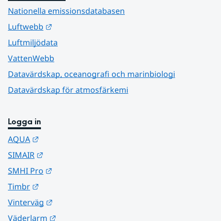
Nationella emissionsdatabasen
Länk till annan webbplats.
Luftwebb
Luftmiljödata
VattenWebb
Datavärdskap, oceanografi och marinbiologi
Datavärdskap för atmosfärkemi
Logga in
Länk till annan webbplats.
AQUA
Länk till annan webbplats.
SIMAIR
Länk till annan webbplats.
SMHI Pro
Länk till annan webbplats.
Timbr
Länk till annan webbplats.
Vinterväg
Länk till annan webbplats.
Väderlarm