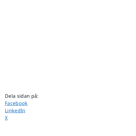
Dela sidan på
:
Dela sidan på
Facebook
Dela sidan på
LinkedIn
Dela sidan på
X