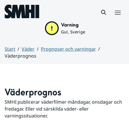
Hoppa till sidans innehåll
Meny
Varning
Gul, Sverige
Start
Väder
Prognoser och varningar
Väderprognos
Huvudinnehåll
Väderprognos
SMHI publicerar väderfilmer måndagar, onsdagar och 
fredagar. Eller vid särskilda väder- eller 
varningssituationer.