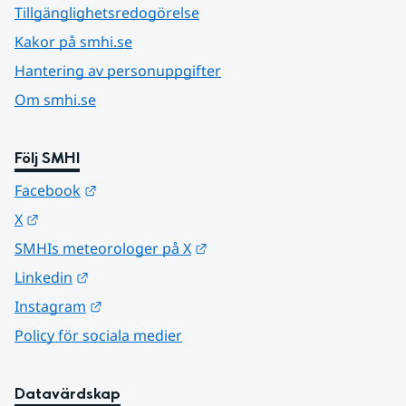
Tillgänglighetsredogörelse
Kakor på smhi.se
Hantering av personuppgifter
Om smhi.se
Följ SMHI
Länk till annan webbplats.
Facebook
Länk till annan webbplats.
X
Länk till annan webbplats.
SMHIs meteorologer på X
Länk till annan webbplats.
Linkedin
Länk till annan webbplats.
Instagram
Policy för sociala medier
Datavärdskap