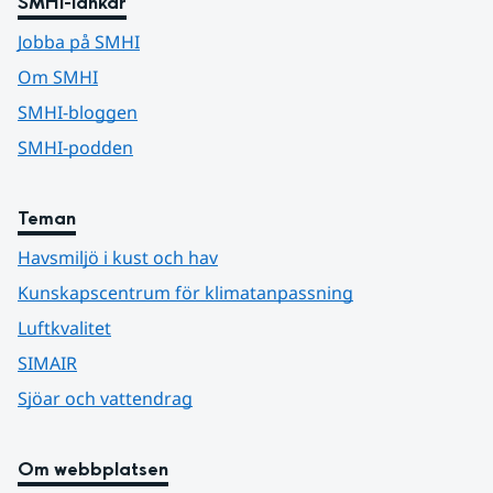
SMHI-länkar
Jobba på SMHI
Om SMHI
SMHI-bloggen
SMHI-podden
Teman
Havsmiljö i kust och hav
Kunskapscentrum för klimatanpassning
Luftkvalitet
SIMAIR
Sjöar och vattendrag
Om webbplatsen